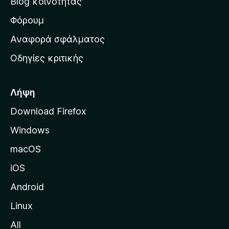
Blog κοινότητας
α
ρ
Φόρουμ
χ
Αναφορά σφάλματος
ι
Οδηγίες κριτικής
κ
ή
σ
Λήψη
ε
Download Firefox
λ
Windows
ί
δ
macOS
α
iOS
τ
η
Android
ς
Linux
M
All
o