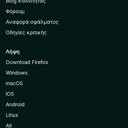
Blog κοινότητας
α
ρ
Φόρουμ
χ
Αναφορά σφάλματος
ι
Οδηγίες κριτικής
κ
ή
σ
Λήψη
ε
Download Firefox
λ
Windows
ί
δ
macOS
α
iOS
τ
η
Android
ς
Linux
M
All
o