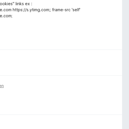
okies" links ex :
om https://s.ytimg.com;; frame-src 'self'
e.com;
en