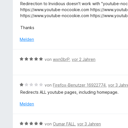
2
t
n
Redirection to Invidious doesn't work with "youtube-noco
S
v
m
e
https://www.youtube-nocookie.com https://www.youtube.c
t
o
i
n
https://www.youtube-nocookie.com https://www.youtub
e
n
t
r
5
3
Thanks
n
S
v
e
t
o
Melden
n
e
n
r
5
n
S
B
von
wxn0brP
,
vor 2 Jahren
e
t
e
n
e
w
r
e
n
r
B
von
Firefox-Benutzer 16922774
,
vor 3 Jahr
e
t
e
n
Redirects ALL youtube pages, including homepage.
e
w
t
e
Melden
m
r
i
t
t
e
B
von
Oumar FALL
,
vor 3 Jahren
5
t