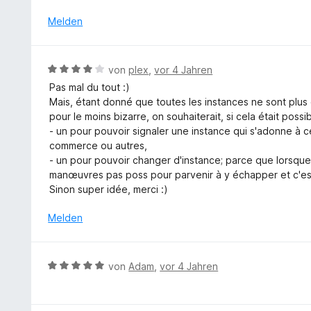
n
w
o
i
e
e
Melden
n
t
n
r
5
5
t
S
v
e
t
B
o
von
plex
,
vor 4 Jahren
t
e
e
n
Pas mal du tout :)
m
r
w
5
Mais, étant donné que toutes les instances ne sont plus 
i
n
e
S
pour le moins bizarre, on souhaiterait, si cela était poss
t
e
r
t
- un pour pouvoir signaler une instance qui s'adonne à c
5
n
t
e
commerce ou autres,
v
e
r
- un pour pouvoir changer d'instance; parce que lorsque l
o
t
n
manœuvres pas poss pour parvenir à y échapper et c'es
n
m
e
Sinon super idée, merci :)
5
i
n
S
t
Melden
t
4
e
v
r
o
B
n
von
Adam
,
vor 4 Jahren
n
e
e
5
w
n
S
e