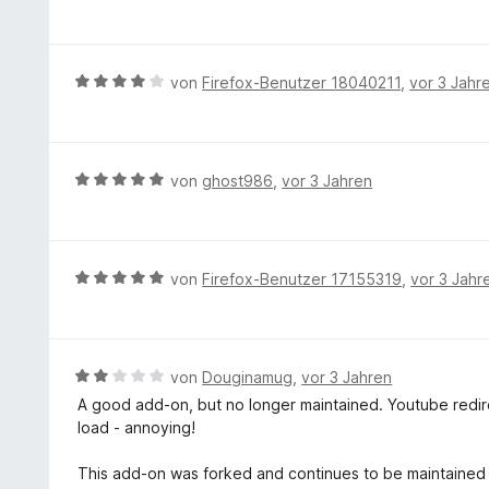
e
v
m
w
o
i
e
n
t
r
5
B
von
Firefox-Benutzer 18040211
,
vor 3 Jahr
1
t
S
e
v
e
t
w
o
t
e
e
n
m
r
r
5
B
von
ghost986
,
vor 3 Jahren
i
n
t
S
e
t
e
e
t
w
5
n
t
e
e
v
m
r
r
B
von
Firefox-Benutzer 17155319
,
vor 3 Jahr
o
i
n
t
e
n
t
e
e
w
5
4
n
t
e
S
v
m
r
t
B
von
Douginamug
,
vor 3 Jahren
o
i
t
e
e
n
A good add-on, but no longer maintained. Youtube redir
t
e
r
w
5
load - annoying!
5
t
n
e
S
v
m
e
r
t
This add-on was forked and continues to be maintained a
o
i
n