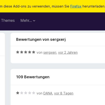
m diese Add-ons zu verwenden, müssen Sie
Firefox
herunterladen
Themes
Mehr…
Bewertungen von sergxerj
B
von
sergxerj
,
vor 2 Jahren
e
w
e
r
109 Bewertungen
t
e
t
m
B
von
DANA
,
vor 8 Tagen
i
e
t
w