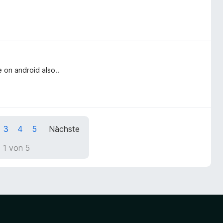
e on android also..
3
4
5
Nächste
 1 von 5