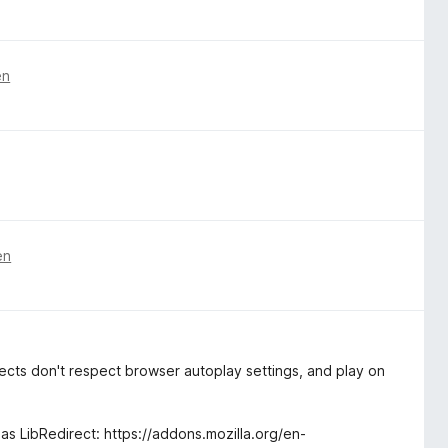
en
en
ects don't respect browser autoplay settings, and play on
s LibRedirect: https://addons.mozilla.org/en-