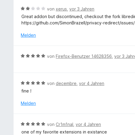
e
S
v
m
r
t
B
von
xerus
,
vor 3 Jahren
o
i
t
e
e
n
Great addon but discontinued, checkout the fork libredi
t
e
r
w
5
https://github.com/SimonBrazell/privacy-redirect/issues
5
t
n
e
S
v
m
e
r
t
Melden
o
i
n
t
e
n
t
e
r
5
5
t
n
S
B
von
Firefox-Benutzer 14628356
,
vor 3 Jah
v
m
e
t
e
o
i
n
e
w
n
t
r
e
5
2
n
r
S
B
von
decembre
,
vor 4 Jahren
v
e
t
t
e
o
fine !
n
e
e
w
n
t
r
e
Melden
5
m
n
r
S
i
e
t
t
t
n
e
e
B
von
Cr1m1nal
,
vor 4 Jahren
5
t
r
e
v
one of my favorite extensions in existance
m