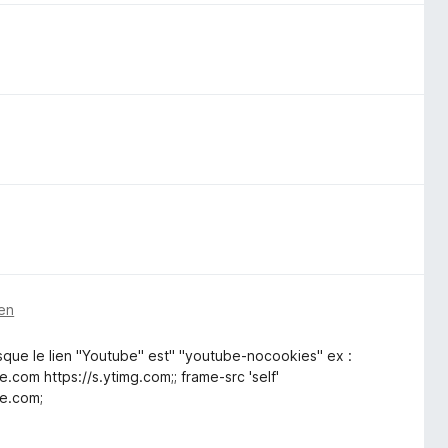
ren
rsque le lien "Youtube" est" "youtube-nocookies" ex :
om https://s.ytimg.com;; frame-src 'self'
e.com;