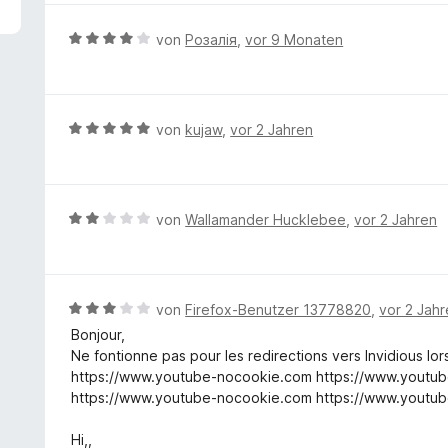
5
e
v
r
B
von
Розалія
,
vor 9 Monaten
o
t
e
n
e
w
5
t
e
S
m
r
B
von
kujaw
,
vor 2 Jahren
t
i
t
e
e
t
e
w
r
1
t
e
n
v
m
r
e
B
von
Wallamander Hucklebee
,
vor 2 Jahren
o
i
t
n
e
n
t
e
w
5
4
t
e
S
v
m
r
t
B
von
Firefox-Benutzer 13778820
,
vor 2 Jah
o
i
t
e
e
n
Bonjour,
t
e
r
w
5
Ne fontionne pas pour les redirections vers Invidious lo
5
t
n
e
S
https://www.youtube-nocookie.com https://www.youtube.c
v
m
e
r
t
https://www.youtube-nocookie.com https://www.youtub
o
i
n
t
e
n
t
e
r
Hi,,
5