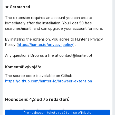
★ Get started
The extension requires an account you can create
immediately after the installation. You'll get 50 free
searches/month and can upgrade your account for more.
By installing the extension, you agree to Hunter's Privacy
Policy (
https://hunter.io/privacy-policy
).
Any question? Drop us a line at contact@hunter.io!
Komentář vývojáře
The source code is available on Github:
https://github.com/hunter-io/browser-extension
Hodnocení: 4,2 od 75 redaktorů
Z
Pro hodnocení tohoto rozšíření se přihlaste