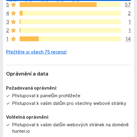
a
5
57
t
4
2
í
m
3
1
n
2
1
e
1
14
h
o
Přečtěte si všech 75 recenzí
d
n
o
c
Oprávnění a data
e
n
Požadovaná oprávnění:
o
Přistupovat k panelům prohlížeče
Přistupovat k vašim datům pro všechny webové stránky
Volitelná oprávnění:
Přistupovat k vašim datům webových stránek na doméně
hunter.io