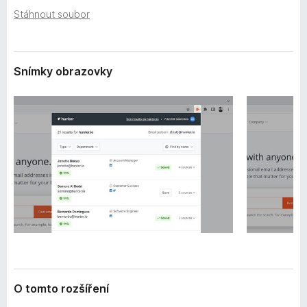
e
č
Stáhnout soubor
n
e
í
F
i
Snímky obrazovky
r
e
f
o
x
O tomto rozšíření