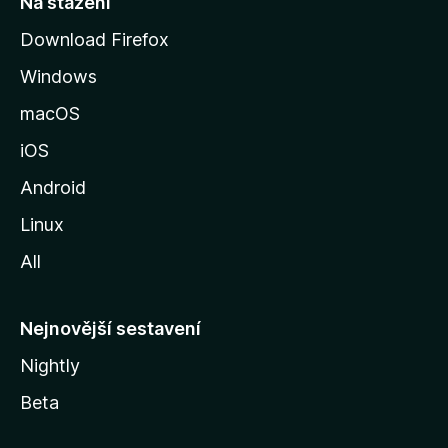
Na stažení
r
Download Firefox
á
Windows
n
k
macOS
u
iOS
M
o
Android
z
Linux
i
All
l
l
y
Nejnovější sestavení
Nightly
Beta