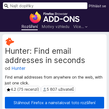
H
Přihlásit se
l
D
e
o
d
p
Rozšíření
Motivy vzhledu
Více…
a
l
t
ň
M
k
e
Hunter: Find email
t
y
a
d
addresses in seconds
d
o
a
p
od
Hunter
t
r
a
Find email addresses from anywhere on the web, with
o
r
just one click.
h
o
4.2 (75 recenzí)
5 807 uživatelů
4.2 (75 recenzí)
5 807 uživatelů
z
l
š
í
í
ž
Stáhnout Firefox a nainstalovat toto rozšíření
ř
e