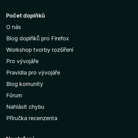
e
j
Počet doplňků
í
O nás
t
n
Blog doplňků pro Firefox
a
Workshop tvorby rozšíření
d
Pro vývojáře
o
m
Pravidla pro vývojáře
o
Blog komunity
v
s
Fórum
k
Nahlásit chybu
o
Příručka recenzenta
u
s
t