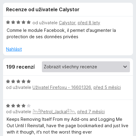
e
4
č
Recenze od uživatele Calystor
,
e
d
2
F
z
H
od uživatele
Calystor
,
před 8 lety
i
o
5
o
Comme le module Facebook, il permet d'augmenter la
r
d
protection de ses données privées
n
e
p
o
f
Nahlásit
c
o
l
e
x
199 recenzí
n
ň
í
:
H
5
k
od uživatele
Uživatel Firefoxu - 16601326
,
před 5 měsíci
o
z
d
5
n
u
H
o
od uživatele
𓃢𓋹Petrol_Jackal𓋹𓃢
,
před 7 měsíci
o
c
G
d
Keeps Removing Itself From my Add-ons and Logging Me
e
n
Out Until I Reinstall, have the page bookmarked and just live
n
o
o
with it though, it's not the worst thing ever
í