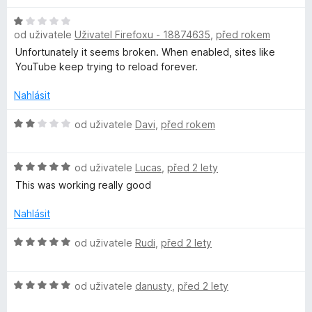
z
d
5
H
n
od uživatele
Uživatel Firefoxu - 18874635
,
před rokem
o
o
d
c
Unfortunately it seems broken. When enabled, sites like
n
e
YouTube keep trying to reload forever.
o
n
c
í
Nahlásit
e
:
n
H
5
od uživatele
Davi
,
před rokem
í
o
z
:
d
5
H
1
n
od uživatele
Lucas
,
před 2 lety
o
z
o
This was working really good
d
5
c
n
e
Nahlásit
o
n
c
í
H
od uživatele
Rudi
,
před 2 lety
e
:
o
n
2
d
í
z
H
n
od uživatele
danusty
,
před 2 lety
:
5
o
o