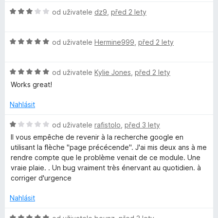
5
d
c
z
H
n
od uživatele
dz9
,
před 2 lety
e
5
o
o
n
d
c
í
H
n
od uživatele
Hermine999
,
před 2 lety
e
:
o
o
n
5
d
c
í
z
H
n
od uživatele
Kylie Jones
,
před 2 lety
e
:
5
o
o
n
5
Works great!
d
c
í
z
n
e
:
5
Nahlásit
o
n
3
c
í
z
H
od uživatele
rafistolo
,
před 3 lety
e
:
5
o
Il vous empêche de revenir à la recherche google en
n
5
d
utilisant la flèche "page précécende". J'ai mis deux ans à me
í
z
n
rendre compte que le problème venait de ce module. Une
:
5
o
vraie plaie. . Un bug vraiment très énervant au quotidien. à
5
c
corriger d'urgence
z
e
5
n
Nahlásit
í
:
H