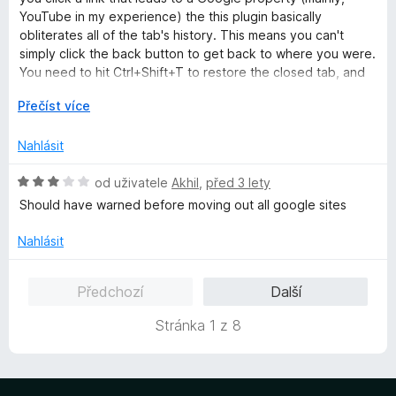
5
c
YouTube in my experience) the this plugin basically
z
e
obliterates all of the tab's history. This means you can't
5
n
simply click the back button to get back to where you were.
í
You need to hit Ctrl+Shift+T to restore the closed tab, and
:
then close the Google tab manually. Very tedious.
R
Přečíst více
3
o
z
z
5
Nahlásit
b
a
H
od uživatele
Akhil
,
před 3 lety
l
o
Should have warned before moving out all google sites
i
d
t
n
Nahlásit
d
o
o
c
Předchozí
Další
e
n
Stránka 1 z 8
í
:
3
z