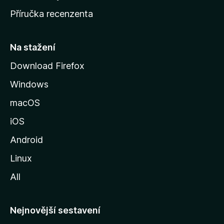
o
Příručka recenzenta
u
s
t
Na stažení
r
Download Firefox
á
Windows
n
k
macOS
u
iOS
M
o
Android
z
Linux
i
All
l
l
y
Nejnovější sestavení