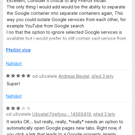
Excellent, Consider it critical to any Firefox install!
í
z
d
The only thing I would add would be the ability to separate
:
5
n
the Google container into separate containers again, This
1
o
way you could isolate Google services from each other, for
z
c
example YouTube from Google search
5
e
I no that the option to ignore selected Google services is
n
available but I would prefer to still contain said service from
í
the rest of my browser.
:
R
Přečíst více
5
o
Thank You containers-everywhere , Love you long time!!
z
z
Nahlásit
5
b
a
H
od uživatele
Andreas Beutel
,
před 3 lety
l
o
Super!
i
d
t
n
Nahlásit
d
o
o
c
H
e
od uživatele
Uživatel Firefoxu - 14565419
,
před 3 lety
o
n
d
It works OK... but really, really, *really* needs an option to
í
n
automatically open Google pages new tabs. Right now, if
:
o
you click a link that leads to a Google property (mainly,