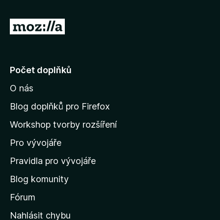
5
P
ř
e
j
Počet doplňků
í
O nás
t
n
Blog doplňků pro Firefox
a
Workshop tvorby rozšíření
d
Pro vývojáře
o
m
Pravidla pro vývojáře
o
Blog komunity
v
s
Fórum
k
Nahlásit chybu