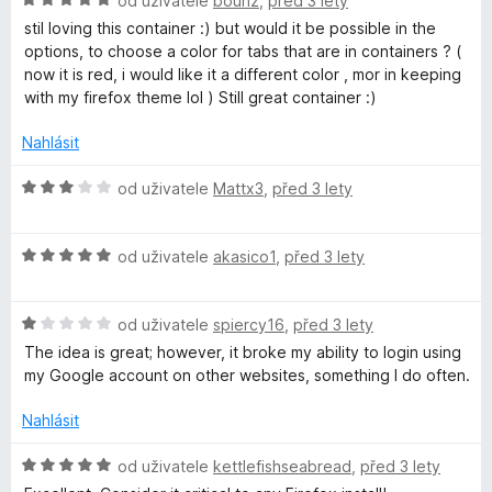
od uživatele
bounz
,
před 3 lety
1
o
stil loving this container :) but would it be possible in the
z
d
options, to choose a color for tabs that are in containers ? (
5
n
now it is red, i would like it a different color , mor in keeping
o
with my firefox theme lol ) Still great container :)
c
e
Nahlásit
n
í
H
od uživatele
Mattx3
,
před 3 lety
:
o
5
d
z
H
n
od uživatele
akasico1
,
před 3 lety
5
o
o
d
c
H
n
od uživatele
spiercy16
,
před 3 lety
e
o
o
n
The idea is great; however, it broke my ability to login using
d
c
í
my Google account on other websites, something I do often.
n
e
:
o
n
3
Nahlásit
c
í
z
e
:
5
H
od uživatele
kettlefishseabread
,
před 3 lety
n
5
o