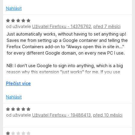
c
:
e
Nahlásit
o
5
n
z
í
H
5
g
od uživatele
Uživatel Firefoxu - 14376762
,
před 7 měsíci
:
o
4
d
Just automatically works, without having to set anything up!
l
z
n
Saves me from setting up a Google container and telling the
5
o
Firefox Containers add-on to "Always open this in site in..."
c
e
for every different Google domain, on every new PC I use.
e
n
NB: I don't use Google to sign into anything, which is a big
C
í
reason why this extension "just works" for me. If you use
:
Google to sign into certain sites, this extension will cause
o
R
Přečíst více
5
you trouble, by design. --I use a password manager
o
z
(BitWarden) to sign into all of my accounts (both so I don't
z
n
5
Nahlásit
have to be signed into Google everywhere, but also so I
b
don't have to remember whether I signed up with
a
H
Google/Facebook, which email, etc...)
t
l
od uživatele
Uživatel Firefoxu - 19486413
,
před 10 měsíci
o
i
d
a
t
n
H
d
o