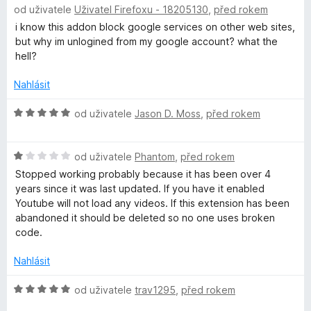
od uživatele
i
Uživatel Firefoxu - 18205130
,
před rokem
o
o
c
d
i know this addon block google services on other web sites,
e
n
but why im unlogined from my google account? what the
n
n
o
hell?
í
c
:
e
e
Nahlásit
5
n
z
r
í
H
od uživatele
Jason D. Moss
,
před rokem
5
:
o
1
d
H
z
n
od uživatele
Phantom
,
před rokem
o
5
o
Stopped working probably because it has been over 4
d
c
years since it was last updated. If you have it enabled
n
e
Youtube will not load any videos. If this extension has been
o
n
abandoned it should be deleted so no one uses broken
c
í
code.
e
:
n
5
Nahlásit
í
z
:
5
H
od uživatele
trav1295
,
před rokem
1
o