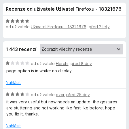
e
4
č
Recenze od uživatele Uživatel Firefoxu - 18321676
,
e
d
5
F
z
H
i
od uživatele
Uživatel Firefoxu - 18321676
,
před 2 lety
o
5
o
r
d
n
e
p
o
f
1 443 recenzí
c
o
l
e
x
H
n
od uživatele
Herchi
,
před 8 dny
ň
o
í
page option is in white: no display
d
:
n
5
k
Nahlásit
o
z
c
5
H
od uživatele
ozci
,
před 25 dny
u
e
o
it was very useful but now needs an update. the gestures
n
d
are stuttering and not working like fast like before. hope
G
í
n
you fix it. thanks.
:
o
1
e
c
Nahlásit