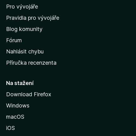
Pro vývojáře
o
m
Pravidla pro vývojáře
o
Blog komunity
v
s
Fórum
k
Nahlásit chybu
o
Příručka recenzenta
u
s
t
Na stažení
r
Download Firefox
á
Windows
n
k
macOS
u
iOS
M