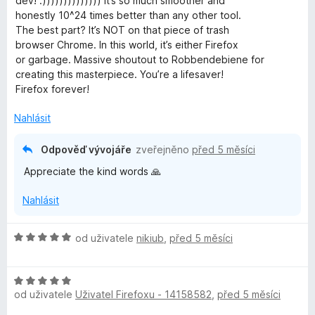
dev! :)))))))))))))) It’s so much smoother and
n
honestly 10^24 times better than any other tool.
o
The best part? It’s NOT on that piece of trash
c
browser Chrome. In this world, it’s either Firefox
e
or garbage. Massive shoutout to Robbendebiene for
n
creating this masterpiece. You’re a lifesaver!
í
Firefox forever!
:
5
Nahlásit
z
5
Odpověď vývojáře
zveřejněno
před 5 měsíci
Appreciate the kind words 🙏
Nahlásit
H
od uživatele
nikiub
,
před 5 měsíci
o
d
H
n
od uživatele
Uživatel Firefoxu - 14158582
,
před 5 měsíci
o
o
d
c