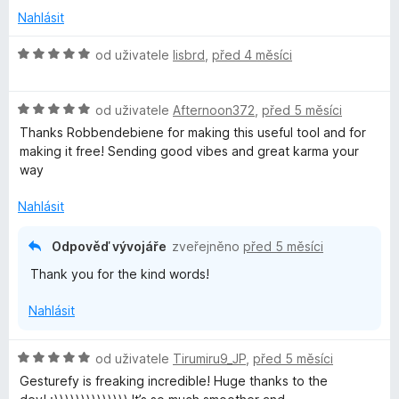
í
z
c
Nahlásit
:
5
e
5
n
H
od uživatele
lisbrd
,
před 4 měsíci
z
í
o
5
:
d
H
5
n
od uživatele
Afternoon372
,
před 5 měsíci
o
z
o
Thanks Robbendebiene for making this useful tool and for
d
5
c
making it free! Sending good vibes and great karma your
n
e
way
o
n
c
í
Nahlásit
e
:
n
5
Odpověď vývojáře
zveřejněno
před 5 měsíci
í
z
Thank you for the kind words!
:
5
5
Nahlásit
z
5
H
od uživatele
Tirumiru9_JP
,
před 5 měsíci
o
Gesturefy is freaking incredible! Huge thanks to the
d