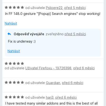
n
e
H
od uživatele
Pslioere22
,
před 5 měsíci
o
n
o
c
í
In FF 148.0 gesture "[Popup] Search engines" stop working!
d
e
:
n
n
Nahlásit
5
o
í
z
c
:
5
Odpověď vývojáře
zveřejněno
před 5 měsíci
e
5
Fix is underway :)
n
z
í
5
Nahlásit
:
5
z
H
5
od uživatele
Uživatel Firefoxu - 19726398
,
před 6 měsíci
o
d
n
H
od uživatele
Guardian
,
před 6 měsíci
o
o
c
d
e
H
n
od uživatele
hari3
,
před 6 měsíci
n
o
o
í
I have tested many similar addons and this is the best of all