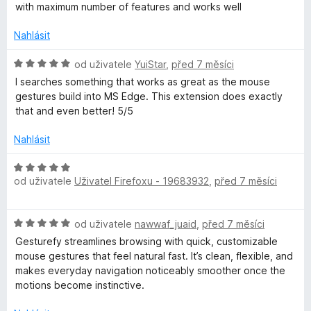
d
c
:
with maximum number of features and works well
n
e
5
o
n
Nahlásit
z
c
í
5
e
:
H
od uživatele
YuiStar
,
před 7 měsíci
n
5
o
I searches something that works as great as the mouse
í
z
d
gestures build into MS Edge. This extension does exactly
:
5
n
that and even better! 5/5
5
o
z
c
Nahlásit
5
e
n
H
í
od uživatele
Uživatel Firefoxu - 19683932
,
před 7 měsíci
o
:
d
5
n
H
z
od uživatele
nawwaf_juaid
,
před 7 měsíci
o
o
5
c
Gesturefy streamlines browsing with quick, customizable
d
e
mouse gestures that feel natural fast. It’s clean, flexible, and
n
n
makes everyday navigation noticeably smoother once the
o
í
motions become instinctive.
c
:
e