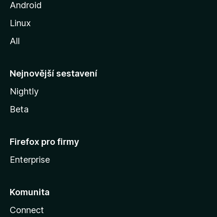
o
Android
z
Linux
i
All
l
l
y
Nejnovější sestavení
Nightly
Beta
Firefox pro firmy
Enterprise
Komunita
Connect