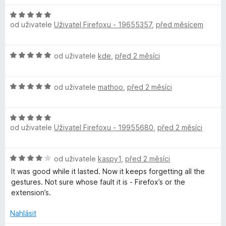
z
e
5
n
H
s
í
od uživatele
Uživatel Firefoxu - 19655357
,
před měsícem
o
:
d
t
4
n
H
z
od uživatele
kde
,
před 2 měsíci
o
u
o
5
c
d
e
H
n
od uživatele
mathoo
,
před 2 měsíci
r
n
o
o
í
d
c
:
e
H
n
e
5
od uživatele
Uživatel Firefoxu - 19955680
,
před 2 měsíci
o
o
n
z
f
d
c
í
5
n
e
:
H
od uživatele
kaspy1
,
před 2 měsíci
o
y
n
5
o
c
í
It was good while it lasted. Now it keeps forgetting all the
z
d
e
:
gestures. Not sure whose fault it is - Firefox’s or the
5
n
n
5
extension’s.
o
í
z
c
:
Nahlásit
5
e
5