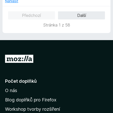
5
Nahlásit
n
z
í
5
Předchozí
Další
:
5
Stránka 1 z 58
z
5
P
ř
e
j
Počet doplňků
í
O nás
t
n
Blog doplňků pro Firefox
a
Workshop tvorby rozšíření
d