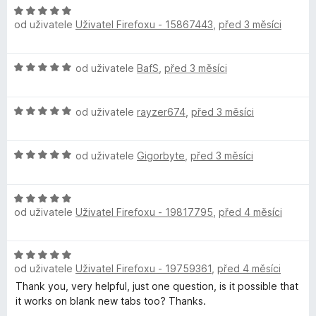
n
H
z
í
od uživatele
Uživatel Firefoxu - 15867443
,
před 3 měsíci
o
5
:
d
4
n
H
z
od uživatele
BafS
,
před 3 měsíci
o
o
5
c
d
e
H
n
od uživatele
rayzer674
,
před 3 měsíci
n
o
o
í
d
c
:
H
n
od uživatele
Gigorbyte
,
před 3 měsíci
e
5
o
o
n
z
d
c
í
5
H
n
e
:
od uživatele
Uživatel Firefoxu - 19817795
,
před 4 měsíci
o
o
n
5
d
c
í
z
n
e
:
5
H
o
n
5
od uživatele
Uživatel Firefoxu - 19759361
,
před 4 měsíci
o
c
í
z
d
Thank you, very helpful, just one question, is it possible that
e
:
5
n
it works on blank new tabs too? Thanks.
n
5
o