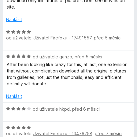
c
í
download only miniatures of pictures. Dont see movies on
z
d
e
:
site.
5
n
n
5
o
í
Nahlásit
z
c
:
5
e
H
5
n
od uživatele
Uživatel Firefoxu - 17491557
,
před 5 měsíci
o
z
í
d
5
:
n
H
2
od uživatele
ganzo
,
před 5 měsíci
o
o
z
c
After been looking like crazy for this, at last, one extension
d
5
e
that without complication download all the original pictures
n
n
from galleries, not just the thumbnails, easy and efficient,
o
í
definitly will donate.
c
:
e
5
Nahlásit
n
z
í
H
5
od uživatele
hkpd
,
před 6 měsíci
:
o
5
d
z
H
n
5
od uživatele
Uživatel Firefoxu - 13476258
,
před 7 měsíci
o
o