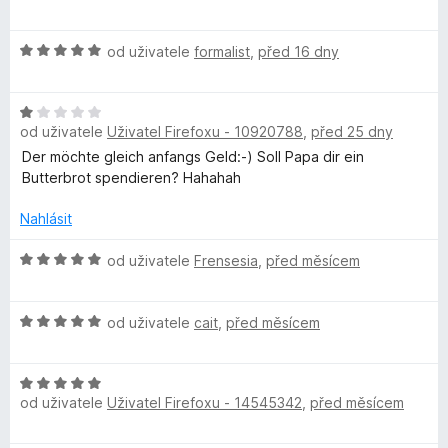
:
d
w
1
n
H
z
od uživatele
formalist
,
před 16 dny
o
o
5
c
n
d
e
H
n
n
T
od uživatele
Uživatel Firefoxu - 10920788
,
před 25 dny
o
o
í
d
c
Der möchte gleich anfangs Geld:-) Soll Papa dir ein
:
h
n
e
Butterbrot spendieren? Hahahah
5
o
n
z
c
í
Nahlásit
e
5
e
:
n
H
5
od uživatele
Frensesia
,
před měsícem
m
í
o
z
:
d
5
A
H
1
n
od uživatele
cait
,
před měsícem
o
z
o
d
5
c
l
H
n
e
od uživatele
Uživatel Firefoxu - 14545342
,
před měsícem
o
o
n
l
d
c
í
n
e