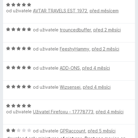
:
!
H
o
n
5
od uživatele
AVTAR TRAVELS EST 1972
,
před měsícem
o
c
í
z
d
e
:
5
n
n
5
H
od uživatele
trouncedbuffer
,
před 2 měsíci
o
í
z
o
c
:
5
d
e
5
H
n
od uživatele
FeeshyHammy
,
před 2 měsíci
n
z
o
o
í
5
d
c
:
H
n
od uživatele
ADD-ONS
,
před 4 měsíci
e
5
o
o
n
z
d
c
í
5
H
n
od uživatele
Wizsensei
,
před 4 měsíci
e
:
o
o
n
5
d
c
í
z
H
n
e
:
5
od uživatele
Uživatel Firefoxu - 17778773
,
před 4 měsíci
o
o
n
5
d
c
í
z
n
e
:
5
H
od uživatele
GPRaccount
,
před 5 měsíci
o
n
5
o