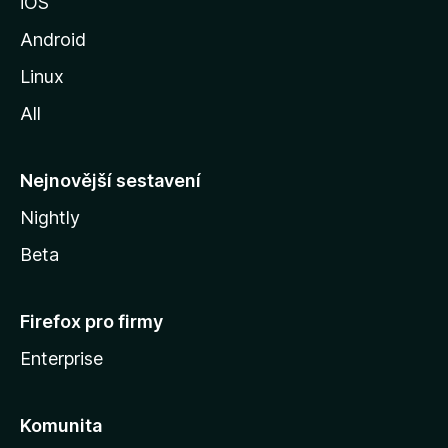
iOS
M
o
Android
z
Linux
i
All
l
l
y
Nejnovější sestavení
Nightly
Beta
Firefox pro firmy
Enterprise
Komunita