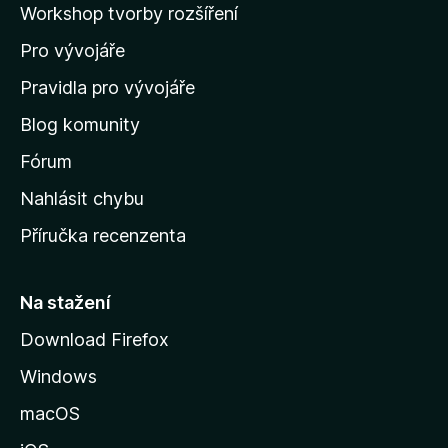
Workshop tvorby rozšíření
d
Pro vývojáře
o
m
Pravidla pro vývojáře
o
Blog komunity
v
s
Fórum
k
Nahlásit chybu
o
Příručka recenzenta
u
s
t
Na stažení
r
Download Firefox
á
Windows
n
k
macOS
u