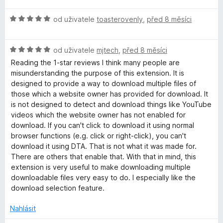
1
d
H
z
n
od uživatele
toasterovenly
,
před 8 měsíci
o
5
o
d
c
H
n
od uživatele
mjtech
,
před 8 měsíci
e
o
o
n
Reading the 1-star reviews I think many people are
d
c
í
misunderstanding the purpose of this extension. It is
n
e
:
designed to provide a way to download multiple files of
o
n
5
those which a website owner has provided for download. It
c
í
z
is not designed to detect and download things like YouTube
e
:
5
videos which the website owner has not enabled for
n
5
download. If you can't click to download it using normal
í
z
browser functions (e.g. click or right-click), you can't
:
5
download it using DTA. That is not what it was made for.
5
There are others that enable that. With that in mind, this
z
extension is very useful to make downloading multiple
5
downloadable files very easy to do. I especially like the
download selection feature.
Nahlásit