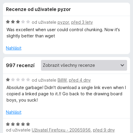
e
4
č
Recenze od uživatele pyzor
,
e
d
1
F
z
H
od uživatele
pyzor
,
před 3 lety
i
o
5
o
Was excellent when user could control chunking. Now it's
r
d
slightly better than wget
n
e
p
o
f
Nahlásit
c
o
l
e
x
997 recenzí
n
ň
í
:
H
od uživatele
BillW
,
před 4 dny
3
k
o
Absolute garbage! Didn't download a single link even when I
z
d
copied a linked page to it.!! Go back to the drawing board
5
n
u
boys, you suck!
o
c
Nahlásit
D
e
n
H
o
í
od uživatele
Uživatel Firefoxu - 20065956
,
před 9 dny
o