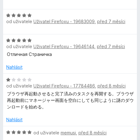
d
c
n
e
H
o
n
od uživatele
Uživatel Firefoxu - 19683009
,
před 7 měsíci
o
c
í
d
e
:
n
n
4
H
o
í
z
od uživatele
Uživatel Firefoxu - 19646144
,
před 7 měsíci
o
c
:
5
d
Отличная Страничка
e
5
n
n
z
o
Nahlásit
í
5
c
:
e
H
5
od uživatele
Uživatel Firefoxu - 17784486
,
před 8 měsíci
n
o
z
í
d
ブラウザ再起動させると完了済みのタスクを再開する。ブラウザ
5
:
n
再起動前にマネージャー画面を空白にしても同じように謎のダウ
5
o
ンロードを始める。
z
c
5
e
Nahlásit
n
í
H
od uživatele
memusi
,
před 8 měsíci
:
o