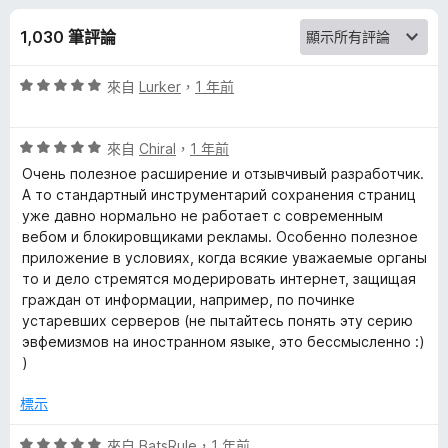
F
分
1,030 筆評論
i
評
來自
Lurker
，
1 年前
l
價
5
e
評
分
來自
Chiral
，
1 年前
價
，
Очень полезное расширение и отзывчивый разработчик.
5
的
滿
А то стандартный инструментарий сохранения страниц
分
分
уже давно нормально не работает с современным
，
5
вебом и блокировщиками рекламы. Особенно полезное
評
滿
分
приложение в условиях, когда всякие уважаемые органы
分
то и дело стремятся модерировать интернет, защищая
論
5
граждан от информации, например, по починке
分
устаревших серверов (не пытайтесь понять эту серию
эвфемизмов на иностранном языке, это бессмысленно :)
)
標示
評
來自
BatsRule
，
1 年前