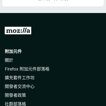
前
往
M
o
附加元件
z
關於
i
l
Firefox 附加元件部落格
l
擴充套件工作坊
a
開發者交流中心
官
網
開發者政策
社群部落格