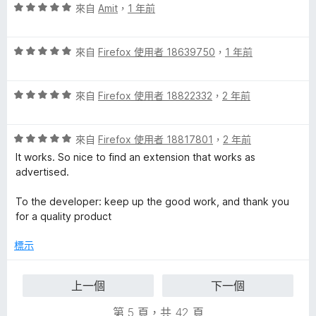
評
分
來自
Amit
，
1 年前
分
價
，
5
5
滿
分
評
分
來自
Firefox 使用者 18639750
，
1 年前
分
價
，
5
5
滿
分
評
分
來自
Firefox 使用者 18822332
，
2 年前
分
價
，
5
5
滿
分
評
分
來自
Firefox 使用者 18817801
，
2 年前
分
價
，
5
It works. So nice to find an extension that works as
5
滿
分
advertised.
分
分
，
5
To the developer: keep up the good work, and thank you
滿
分
for a quality product
分
5
標示
分
上一個
下一個
第 5 頁，共 42 頁