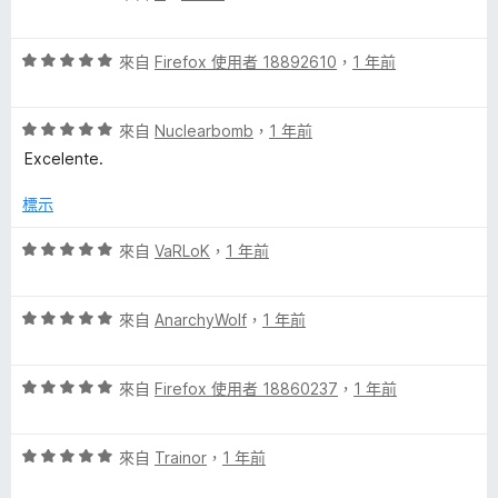
價
，
5
滿
評
分
來自
Firefox 使用者 18892610
，
1 年前
分
價
，
5
5
滿
分
評
分
來自
Nuclearbomb
，
1 年前
分
價
，
5
Excelente.
5
滿
分
分
分
標示
，
5
滿
分
評
來自
VaRLoK
，
1 年前
分
價
5
5
分
評
分
來自
AnarchyWolf
，
1 年前
價
，
5
滿
評
分
來自
Firefox 使用者 18860237
，
1 年前
分
價
，
5
5
滿
分
評
分
來自
Trainor
，
1 年前
分
價
，
5