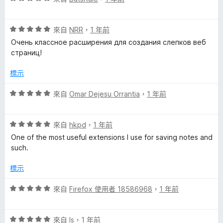
價
5
評
分
來自
NRR
，
1 年前
價
，
Очень классное расширения для создания слепков веб
5
滿
страниц!
分
分
，
5
標示
滿
分
分
評
來自
Omar Dejesu Orrantia
，
1 年前
5
價
分
5
評
分
來自
hkpd
，
1 年前
價
，
One of the most useful extensions I use for saving notes and
5
滿
such.
分
分
，
5
標示
滿
分
分
評
來自
Firefox 使用者 18586968
，
1 年前
5
價
分
5
評
分
來自
ls
，
1 年前