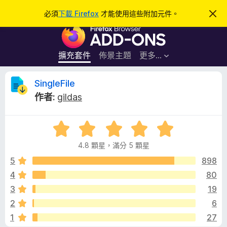
搜
登入
必須
下載 Firefox
才能使用這些附加元件。
忽
略
尋
F
此
通
i
知
r
擴充套件
佈景主題
更多…
e
f
S
SingleFile
o
作者:
gildas
x
i
瀏
評
覽
n
價
器
4.8 顆星，滿分 5 顆星
4
附
g
.
5
898
加
8
4
80
元
l
分
件
3
19
，
滿
e
2
6
分
1
27
5