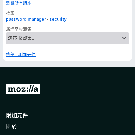
瀏覽所有版本
標籤
password manager
security
新增至收藏集
檢舉此附加元件
前
往
M
o
附加元件
z
關於
i