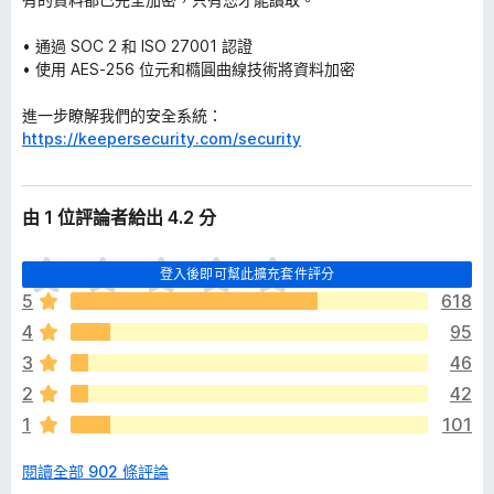
• 通過 SOC 2 和 ISO 27001 認證
• 使用 AES-256 位元和橢圓曲線技術將資料加密
進一步瞭解我們的安全系統：
https://keepersecurity.com/security
由 1 位評論者給出 4.2 分
目
登入後即可幫此擴充套件評分
前
5
618
沒
4
95
有
評
3
46
分
2
42
1
101
閱讀全部 902 條評論