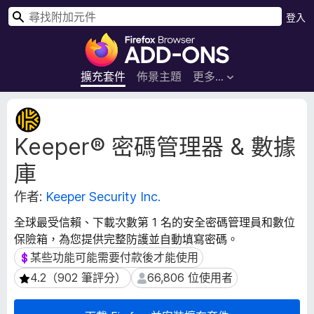
搜
登入
尋
F
i
r
擴充套件
佈景主題
更多…
e
f
擴
o
充
Keeper® 密碼管理器 & 數據
套
x
件
瀏
庫
後
覽
設
器
作者:
Keeper Security Inc.
資
附
料
全球最受信賴、下載次數第 1 名的安全密碼管理員和數位
加
保險箱，為您提供完整防護並自動填寫密碼。
元
某些功能可能需要付款後才能使用
某些功能可能需要付款後才能使用
件
4.2（902 筆評分）
66,806 位使用者
4.2（902 筆評分）
66,806 位使用者