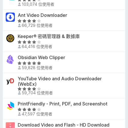
滿
評
3
103,074 位使用者
分
價
分
5
4
Ant Video Downloader
，
分
.
滿
評
1
66,729 位使用者
分
價
分
5
3
Keeper® 密碼管理器 & 數據庫
，
分
.
滿
評
8
64,416 位使用者
分
價
分
5
4
Obsidian Web Clipper
，
分
.
滿
評
2
59,828 位使用者
分
價
分
5
4
YouTube Video and Audio Downloader
，
分
.
(WebEx)
滿
9
評
分
59,704 位使用者
分
價
5
，
3
分
PrintFriendly - Print, PDF, and Screenshot
滿
.
評
分
8
47,597 位使用者
價
5
分
4
分
Download Video and Flash - HD Download
，