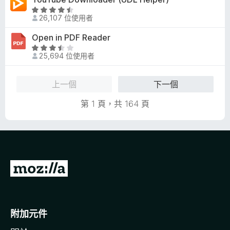
.
分
5
評
4
26,107 位使用者
分
價
分
4
Open in PDF Reader
，
.
滿
評
6
25,694 位使用者
分
價
分
5
3
，
分
.
上一個
下一個
滿
7
分
分
第 1 頁，共 164 頁
5
，
分
滿
分
5
分
前
往
M
o
附加元件
z