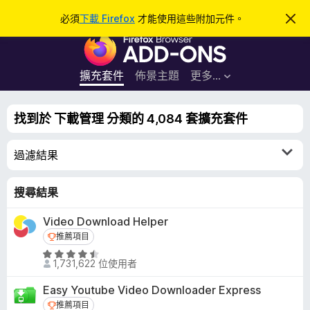
搜
登入
必須
下載 Firefox
才能使用這些附加元件。
忽
略
尋
F
此
通
i
知
r
擴充套件
佈景主題
更多…
e
f
找到於 下載管理 分類的 4,084 套擴充套件
o
x
過濾結果
瀏
覽
器
搜尋結果
附
Video Download Helper
加
推薦項目
推薦項目
元
件
評
1,731,622 位使用者
價
4
Easy Youtube Video Downloader Express
.
推薦項目
推薦項目