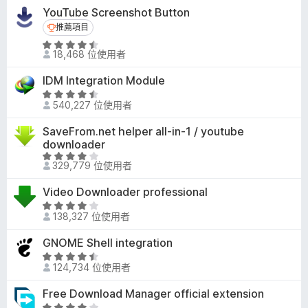
3
滿
YouTube Screenshot Button
.
分
推薦項目
推薦項目
9
5
評
分
18,468 位使用者
分
價
，
4
滿
IDM Integration Module
.
分
評
4
540,227 位使用者
5
價
分
分
4
SaveFrom.net helper all-in-1 / youtube
，
.
downloader
滿
6
評
分
329,779 位使用者
分
價
5
，
4
分
Video Downloader professional
滿
.
評
分
1
138,327 位使用者
價
5
分
4
分
GNOME Shell integration
，
.
評
滿
1
124,734 位使用者
價
分
分
4
5
Free Download Manager official extension
，
.
分