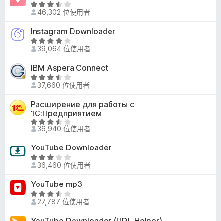
.
評
滿
2
46,302 位使用者
價
分
分
3
5
Instagram Downloader
，
.
分
滿
評
7
39,064 位使用者
分
價
分
5
4
IBM Aspera Connect
，
分
分
滿
評
，
37,660 位使用者
分
價
滿
5
3
Расширение для работы с
分
分
.
1С:Предприятием
5
5
評
分
36,940 位使用者
分
價
，
3
YouTube Downloader
滿
.
評
分
3
36,460 位使用者
價
5
分
3
分
YouTube mp3
，
分
評
滿
，
27,787 位使用者
價
分
滿
3
5
YouTube Downloader (UDL Helper)
分