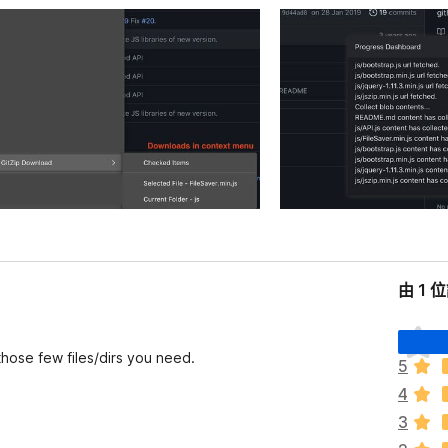
由 1 
目
前
hose few files/dirs you need.
5
沒
4
有
評
3
分