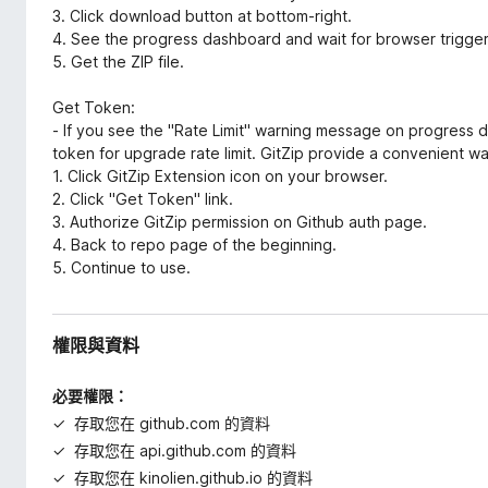
3. Click download button at bottom-right.
4. See the progress dashboard and wait for browser trigge
5. Get the ZIP file.
Get Token:
- If you see the "Rate Limit" warning message on progress 
token for upgrade rate limit. GitZip provide a convenient way
1. Click GitZip Extension icon on your browser.
2. Click "Get Token" link.
3. Authorize GitZip permission on Github auth page.
4. Back to repo page of the beginning.
5. Continue to use.
權限與資料
必要權限：
存取您在 github.com 的資料
存取您在 api.github.com 的資料
存取您在 kinolien.github.io 的資料