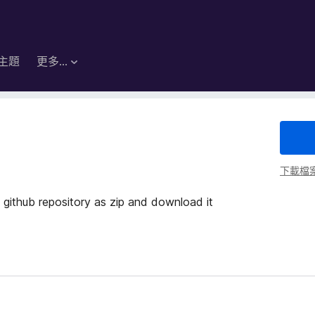
主題
更多…
下載檔
f github repository as zip and download it