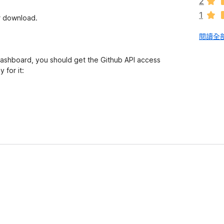
2
1
r download.
閱讀全部
dashboard, you should get the Github API access
 for it: