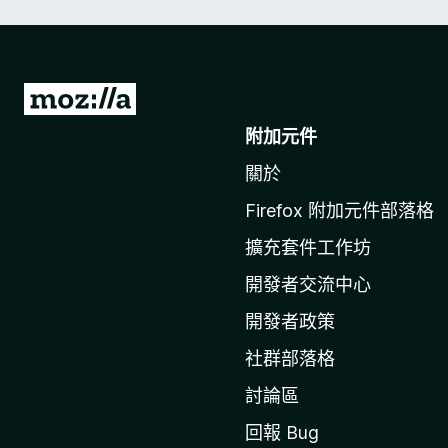
前
往
附加元件
M
關於
o
z
Firefox 附加元件部落格
i
擴充套件工作坊
l
l
開發者交流中心
a
開發者政策
官
社群部落格
網
討論區
回報 Bug