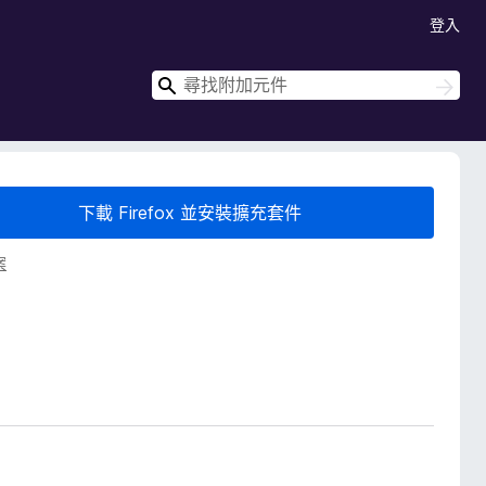
登入
搜
搜
尋
尋
下載 Firefox 並安裝擴充套件
案