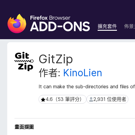
F
i
擴充套件
佈景
r
e
f
o
擴
GitZip
x
充
套
瀏
作者:
KinoLien
件
覽
後
器
設
It can make the sub-directories and files o
附
資
加
料
4.6（53 筆評分）
2,931 位使用者
4.6（53 筆評分）
2,931 位使用者
元
件
畫面擷圖