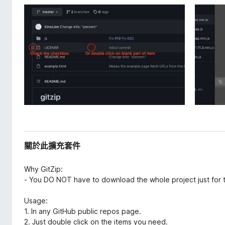
關於此擴充套件
Why GitZip:
- You DO NOT have to download the whole project just for t
Usage:
1. In any GitHub public repos page.
2. Just double click on the items you need.