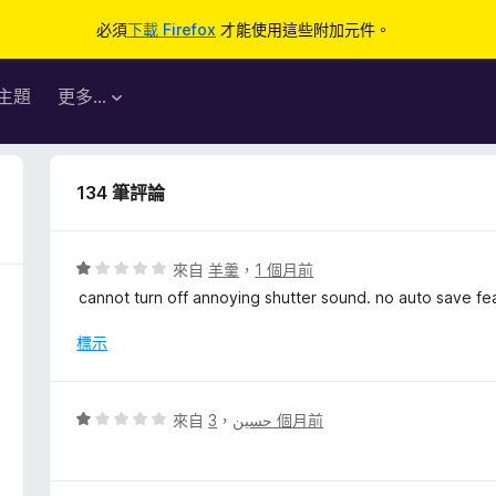
必須
下載 Firefox
才能使用這些附加元件。
主題
更多…
134 筆評論
評
來自
羊羹
，
1 個月前
價
cannot turn off annoying shutter sound. no auto save fe
1
分
標示
，
滿
分
評
來自
，
حسين
3 個月前
5
價
分
1
分