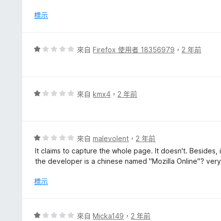
1
5
分
標示
分
，
滿
分
評
來自
Firefox 使用者 18356979
，
2 年前
5
價
分
1
分
，
評
來自
kmx4
，
2 年前
滿
價
分
1
5
分
分
，
評
來自
malevolent
，
2 年前
滿
價
It claims to capture the whole page. It doesn't. Beside
分
1
the developer is a chinese named "Mozilla Online"? very s
5
分
分
，
標示
滿
分
5
評
來自
Micka149
，
2 年前
分