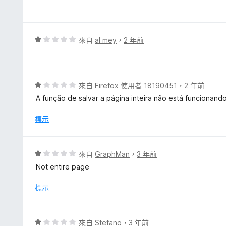
價
1
分
，
評
來自
al mey
，
2 年前
滿
價
分
1
5
分
分
，
評
來自
Firefox 使用者 18190451
，
2 年前
滿
價
A função de salvar a página inteira não está funcionando
分
1
5
分
標示
分
，
滿
分
評
來自
GraphMan
，
3 年前
5
價
Not entire page
分
1
分
標示
，
滿
分
評
來自
Stefano
，
3 年前