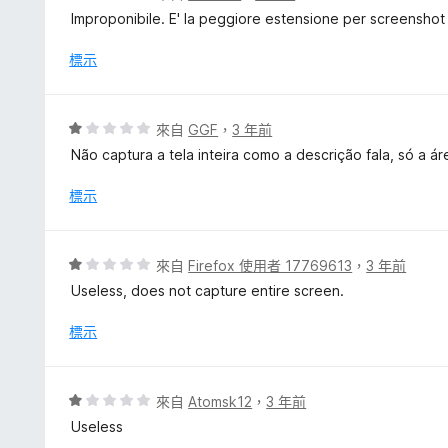
5
價
Improponibile. E' la peggiore estensione per screenshot
分
1
分
標示
，
滿
分
評
來自
GGF
，
3 年前
5
價
Não captura a tela inteira como a descrição fala, só a á
分
1
分
標示
，
滿
分
評
來自
Firefox 使用者 17769613
，
3 年前
5
價
Useless, does not capture entire screen.
分
1
分
標示
，
滿
分
評
來自
Atomsk12
，
3 年前
5
價
Useless
分
1