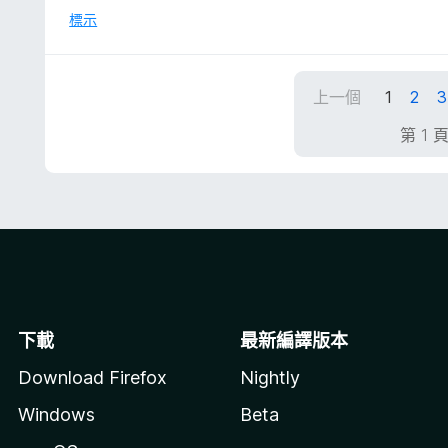
分
標示
，
滿
分
上一個
1
2
3
5
分
第 1 
下載
最新編譯版本
Download Firefox
Nightly
Windows
Beta