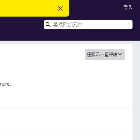
登入
忽
略
此
搜
通
搜
知
尋
尋
ature.