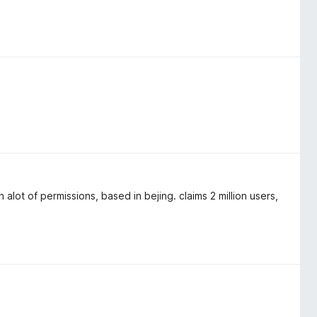
ot of permissions, based in bejing. claims 2 million users,