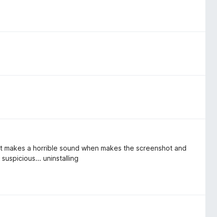
s, it makes a horrible sound when makes the screenshot and
uspicious... uninstalling