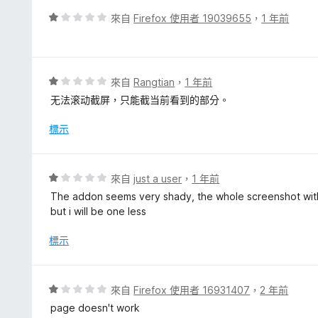
分
，
評
來自
Firefox 使用者 19039655
，
1 年前
滿
價
分
1
5
分
分
，
評
來自
Rangtian
，
1 年前
滿
價
无法滚动截屏，只能截当前看到的部分。
分
1
5
分
標示
分
，
滿
分
評
來自
just a user
，
1 年前
5
價
The addon seems very shady, the whole screenshot with al
分
1
but i will be one less
分
，
標示
滿
分
5
評
來自
Firefox 使用者 16931407
，
2 年前
分
價
page doesn't work