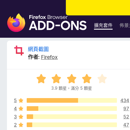
F
i
擴充套件
佈景
r
e
f
網
網頁截圖
o
作者:
Firefox
x
頁
瀏
覽
截
評
器
價
附
3.9 顆星，滿分 5 顆星
圖
3
加
.
元
5
434
9
的
件
分
4
97
，
3
52
評
滿
2
47
分