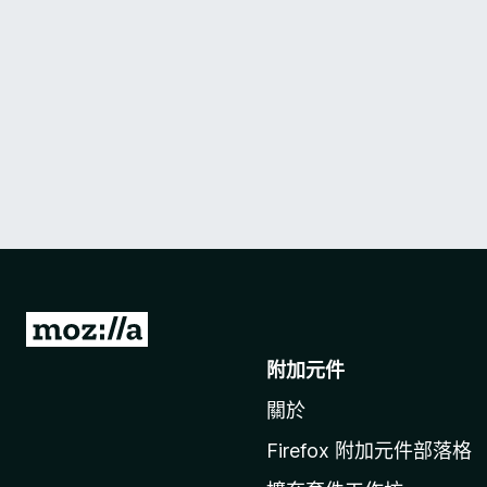
前
往
附加元件
M
關於
o
z
Firefox 附加元件部落格
i