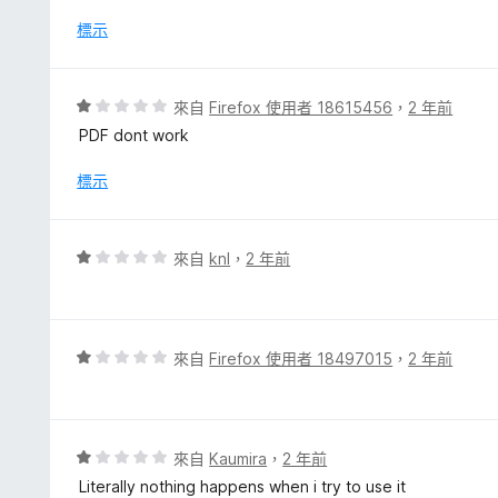
1
分
標示
，
滿
分
評
來自
Firefox 使用者 18615456
，
2 年前
5
價
PDF dont work
分
1
分
標示
，
滿
分
評
來自
knl
，
2 年前
5
價
分
1
分
，
評
來自
Firefox 使用者 18497015
，
2 年前
滿
價
分
1
5
分
分
，
評
來自
Kaumira
，
2 年前
滿
價
Literally nothing happens when i try to use it
分