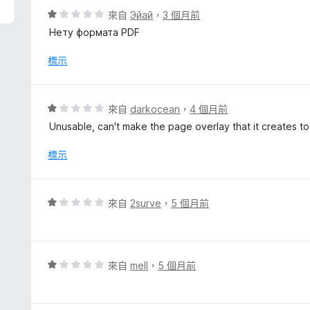
，
評
來自
Эйай
，
3 個月前
滿
價
Нету формата PDF
分
1
5
分
標示
分
，
滿
分
評
來自
darkocean
，
4 個月前
5
價
Unusable, can't make the page overlay that it creates t
分
1
分
標示
，
滿
分
評
來自
2surve
，
5 個月前
5
價
分
1
分
，
評
來自
mell
，
5 個月前
滿
價
分
1
5
分