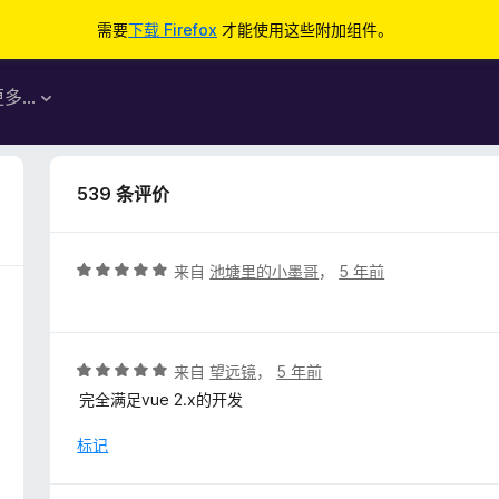
需要
下载 Firefox
才能使用这些附加组件。
更多…
539 条评价
评
来自
池塘里的小墨哥
，
5 年前
分
5
/
5
评
来自
望远镜
，
5 年前
分
完全满足vue 2.x的开发
5
/
标记
5