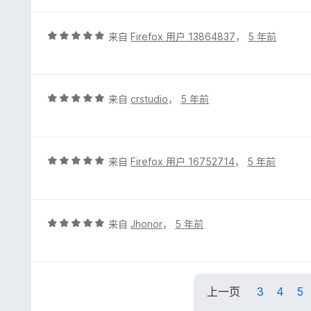
5
/
5
评
来自
Firefox 用户 13864837
，
5 年前
分
5
/
5
评
来自
crstudio
，
5 年前
分
5
/
5
评
来自
Firefox 用户 16752714
，
5 年前
分
5
/
5
评
来自
Jhonor
，
5 年前
分
5
/
5
上一页
3
4
5