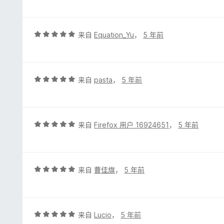
5
/
5
评
来自
Equation_Yu
，
5 年前
分
5
/
5
评
来自
pasta
，
5 年前
分
5
/
5
评
来自
Firefox 用户 16924651
，
5 年前
分
5
/
5
评
来自
曹佳旗
，
5 年前
分
5
/
5
评
来自
Lucio
，
5 年前