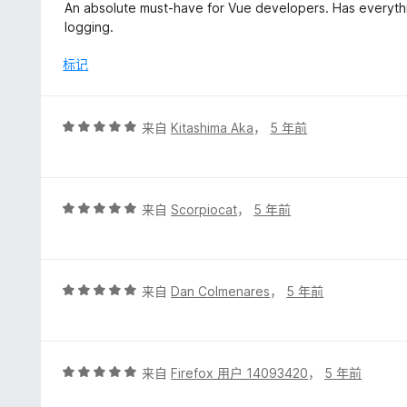
分
An absolute must-have for Vue developers. Has everyth
5
logging.
/
5
标记
评
来自
Kitashima Aka
，
5 年前
分
5
/
5
评
来自
Scorpiocat
，
5 年前
分
5
/
5
评
来自
Dan Colmenares
，
5 年前
分
5
/
5
评
来自
Firefox 用户 14093420
，
5 年前
分