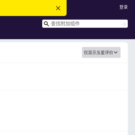
登录
忽
略
此
搜
通
搜
知
索
索