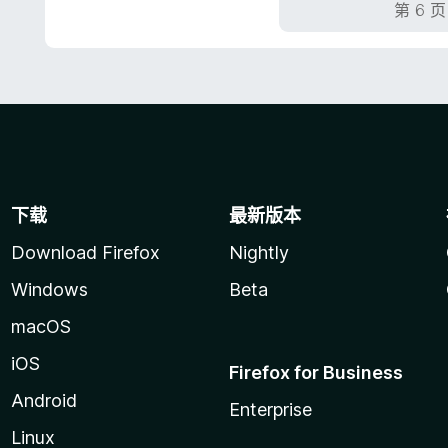
第 6 页
下载
最新版本
Download Firefox
Nightly
Windows
Beta
macOS
iOS
Firefox for Business
Android
Enterprise
Linux