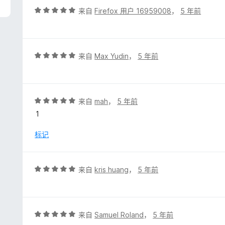
评
来自
Firefox 用户 16959008
，
5 年前
分
5
/
5
评
来自
Max Yudin
，
5 年前
分
5
/
5
评
来自
mah
，
5 年前
分
1
5
/
标记
5
评
来自
kris huang
，
5 年前
分
5
/
5
评
来自
Samuel Roland
，
5 年前
分