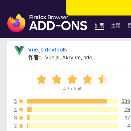
F
i
扩展
主题
r
e
f
V
Vue.js devtools
o
作者：
Vue.js
,
Akryum
,
arlo
x
u
浏
览
e
评
器
分
附
4.7 / 5 星
.
4
加
.
组
5
539
7
j
件
/
4
29
5
3
17
s
2
4