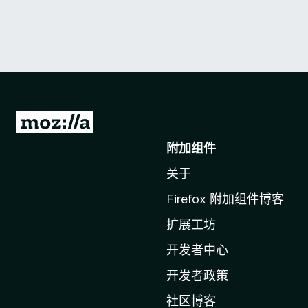
转
至
附加组件
M
关于
o
z
Firefox 附加组件博客
i
扩展工坊
l
l
开发者中心
a
开发者政策
主
社区博客
页