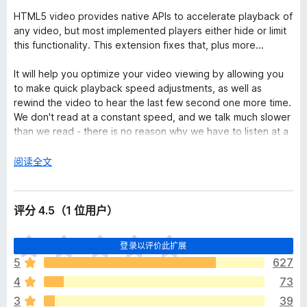
HTML5 video provides native APIs to accelerate playback of
any video, but most implemented players either hide or limit
this functionality. This extension fixes that, plus more...
It will help you optimize your video viewing by allowing you
to make quick playback speed adjustments, as well as
rewind the video to hear the last few second one more time.
We don't read at a constant speed, and we talk much slower
than we read - there is no reason why we have to listen at a
constant speed and at a (very) slow rate.
展
阅读全文
Once the extension is installed simply navigate to any page
开
that offers HTML5 video, and you'll see a speed indicator in
以
top left corner of the video player. Hover over the indicator
评分 4.5（1 位用户）
to reveal the controls to accelerate, slowdown, or rewind
the video. Or, even better, use your keyboard:
目
登录以评价此扩展
前
S
- decrease playback speed.
5
627
尚
D
- increase playback speed.
4
73
无
R
- reset playback speed.
评
3
39
Z
- rewind video by 10 seconds.