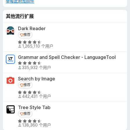
举报此附加组件
其他流行扩展
Dark Reader
推荐
推荐
评
1,265,110 个用户
分
4
Grammar and Spell Checker - LanguageTool
.
评
5
335,932 个用户
分
/
4
Search by Image
5
.
推荐
推荐
5
评
/
442,431 个用户
分
5
4
Tree Style Tab
.
推荐
推荐
6
评
/
138,360 个用户
分
5