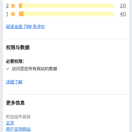
分
X
- advance video by 10 seconds.
2
20
V
- show/hide controller.
1
40
If you prefer other shortcuts, want to change the increment
阅读全部 799 条评价
value, or want the player to remember your playback speed
in the future, head into the settings page and customize it to
your heart's content.
权限与数据
必要权限：
访问您在所有网站的数据
详细了解
更多信息
附加组件链接
主页
用户支持网站