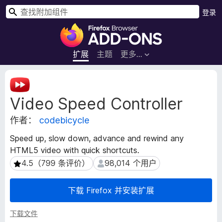
搜
登录
索
F
i
r
扩展
主题
更多…
e
f
扩
o
展
Video Speed Controller
元
x
数
浏
作者：
codebicycle
据
览
器
Speed up, slow down, advance and rewind any
附
HTML5 video with quick shortcuts.
加
4.5（799 条评价）
98,014 个用户
4.5（799 条评价）
98,014 个用户
组
件
下载 Firefox 并安装扩展
下载文件