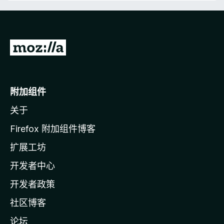
4
.
5
/
转
5
至
M
o
附加组件
z
关于
i
l
Firefox 附加组件博客
l
扩展工坊
a
开发者中心
主
页
开发者政策
社区博客
论坛