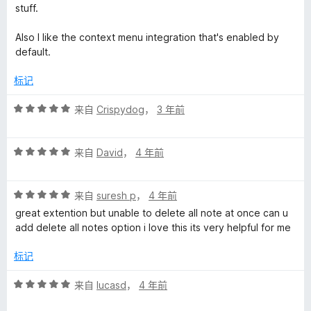
stuff.
Also I like the context menu integration that's enabled by
default.
标记
评
来自
Crispydog
，
3 年前
分
5
评
/
来自
David
，
4 年前
分
5
5
评
/
来自
suresh p
，
4 年前
分
5
great extention but unable to delete all note at once can u
5
add delete all notes option i love this its very helpful for me
/
5
标记
评
来自
lucasd
，
4 年前
分