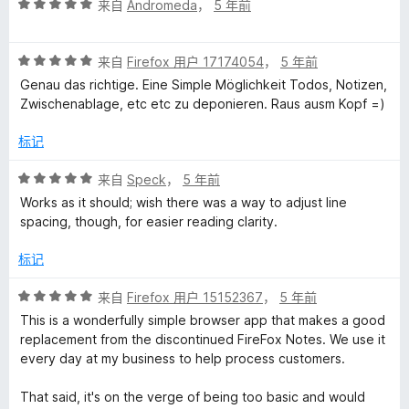
评
来自
Andromeda
，
5 年前
分
5
评
/
来自
Firefox 用户 17174054
，
5 年前
分
5
Genau das richtige. Eine Simple Möglichkeit Todos, Notizen,
5
Zwischenablage, etc etc zu deponieren. Raus ausm Kopf =)
/
5
标记
评
来自
Speck
，
5 年前
分
Works as it should; wish there was a way to adjust line
5
spacing, though, for easier reading clarity.
/
5
标记
评
来自
Firefox 用户 15152367
，
5 年前
分
This is a wonderfully simple browser app that makes a good
5
replacement from the discontinued FireFox Notes. We use it
/
every day at my business to help process customers.
5
That said, it's on the verge of being too basic and would