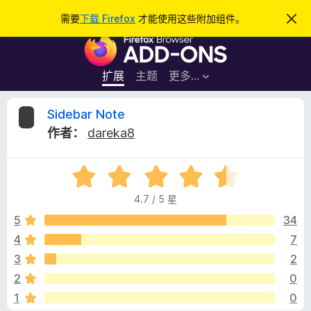
搜
登录
需要
下载 Firefox
才能使用这些附加组件。
忽
略
索
F
此
通
i
知
r
扩展
主题
更多…
e
f
S
Sidebar Note
o
作者：
dareka8
x
i
浏
评
览
d
分
器
4.7 / 5 星
4
附
e
.
5
34
加
7
4
7
组
b
/
件
3
2
5
a
2
0
1
0