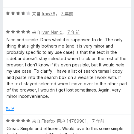
分
5
评
/
来自
frais76
，
7 年前
分
5
4
评
/
来自
Ivan Nanić
，
7 年前
分
5
Nice and simple. Does what it is supposed to do. The only
5
thing that slightly bothers me (and it is very minor and
/
probably specific to my use case) is that the text in the
5
sidebar doesn't stay selected when I click on the rest of the
browser. I don't know if it's even possible, but It would help
my use case. To clarify, I have a list of search terms I copy
and paste into the search box on a website I work with. If
the text stayed selected when I move over to the other part
of the browser, I wouldn't get lost sometimes. Again, very
minor inconvenience.
标记
评
来自
Firefox 用户 14769901
，
7 年前
分
Great. Simple and efficient. Would love to this some simple
5