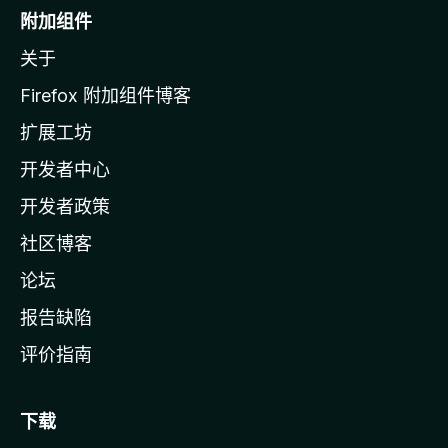
o
附加组件
z
关于
i
l
Firefox 附加组件博客
l
扩展工坊
a
开发者中心
主
页
开发者政策
社区博客
论坛
报告缺陷
评价指南
下载