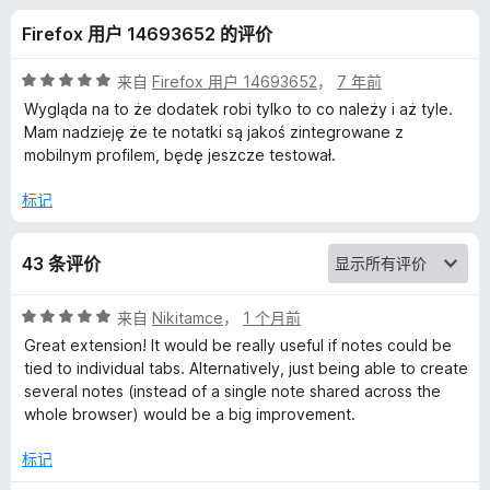
r
Firefox 用户 14693652 的评价
N
评
来自
Firefox 用户 14693652
，
7 年前
o
分
Wygląda na to że dodatek robi tylko to co należy i aż tyle.
5
Mam nadzieję że te notatki są jakoś zintegrowane z
/
mobilnym profilem, będę jeszcze testował.
t
5
标记
e
的
43 条评价
评
评
来自
Nikitamce
，
1 个月前
分
Great extension! It would be really useful if notes could be
5
价
tied to individual tabs. Alternatively, just being able to create
/
several notes (instead of a single note shared across the
5
whole browser) would be a big improvement.
标记