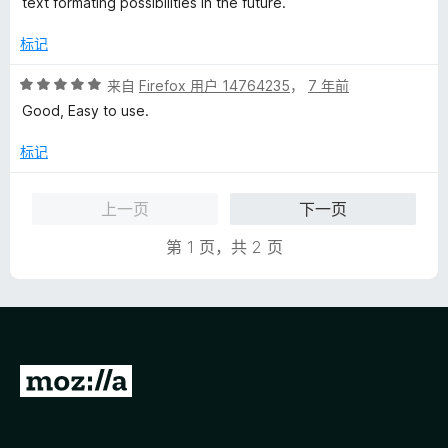
text formating possibilities in the future.
/
5
标记
评
来自
Firefox 用户 14764235
，
7 年前
分
Good, Easy to use.
5
/
标记
5
上一页
下一页
第 1 页，共 2 页
转
至
M