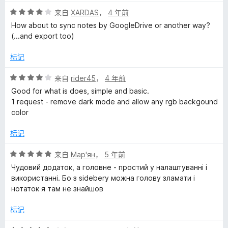
5
评
/
来自
XARDAS
，
4 年前
分
5
How about to sync notes by GoogleDrive or another way?
4
(...and export too)
/
5
标记
评
来自
rider45
，
4 年前
分
Good for what is does, simple and basic.
4
1 request - remove dark mode and allow any rgb backgound
/
color
5
标记
评
来自
Мар'ян
，
5 年前
分
Чудовий додаток, а головне - простий у налаштуванні і
5
використанні. Бо з sidebery можна голову зламати і
/
нотаток я там не знайшов
5
标记