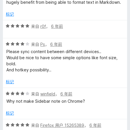
hugely benefit from being able to format text in Markdown.
标记
评
来自
r0f
，
6 年前
分
5
评
/
来自
Ps
，
6 年前
分
5
Please sync content between different devices..
4
Would be nice to have some simple options like font size,
/
bold.
5
And hotkey possibility..
标记
评
来自
winfield
，
6 年前
分
Why not make Sidebar note on Chrome?
4
/
标记
5
评
来自
Firefox 用户 15265389
，
6 年前