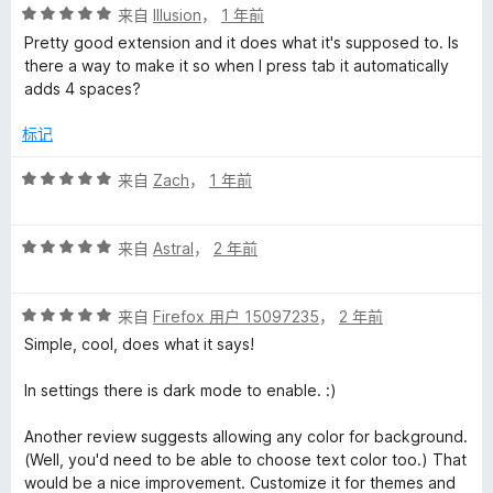
评
来自
Illusion
，
1 年前
分
Pretty good extension and it does what it's supposed to. Is
5
there a way to make it so when I press tab it automatically
/
adds 4 spaces?
5
标记
评
来自
Zach
，
1 年前
分
5
评
/
来自
Astral
，
2 年前
分
5
5
评
/
来自
Firefox 用户 15097235
，
2 年前
分
5
Simple, cool, does what it says!
5
/
In settings there is dark mode to enable. :)
5
Another review suggests allowing any color for background.
(Well, you'd need to be able to choose text color too.) That
would be a nice improvement. Customize it for themes and