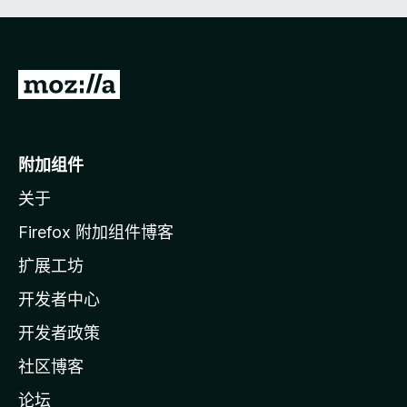
转
至
M
o
附加组件
z
关于
i
l
Firefox 附加组件博客
l
扩展工坊
a
开发者中心
主
页
开发者政策
社区博客
论坛