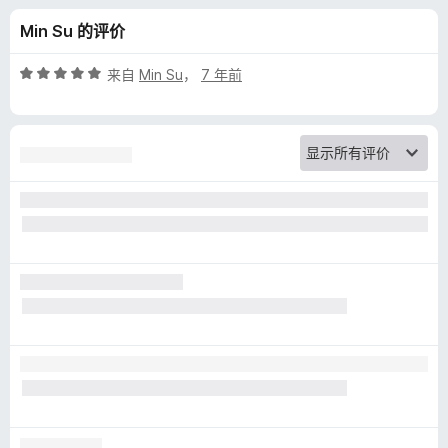
评
Min Su 的评价
价
评
来自
Min Su
，
7 年前
分
5
/
5