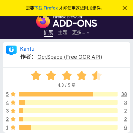
搜
登录
需要
下载 Firefox
才能使用这些附加组件。
忽
略
索
F
此
通
i
知
r
扩展
主题
更多…
e
f
K
Kantu
o
作者：
Ocr.Space (Free OCR API)
x
a
浏
评
览
n
分
器
4.3 / 5 星
4
附
t
.
5
38
加
3
4
3
组
u
/
件
3
2
5
的
2
2
1
6