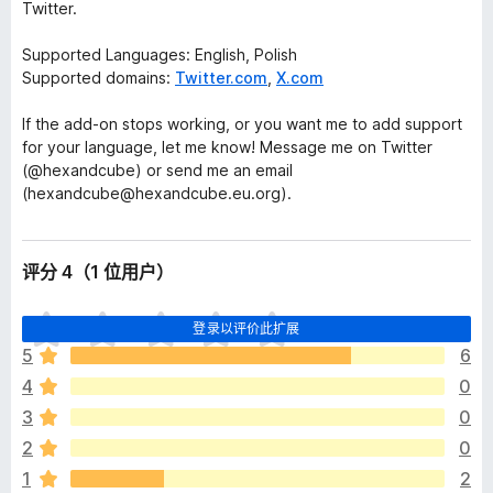
Twitter.
Supported Languages: English, Polish
Supported domains:
Twitter.com
,
X.com
If the add-on stops working, or you want me to add support
for your language, let me know! Message me on Twitter
(@hexandcube) or send me an email
(hexandcube@hexandcube.eu.org).
评分 4（1 位用户）
目
登录以评价此扩展
前
5
6
尚
4
0
无
评
3
0
分
2
0
1
2