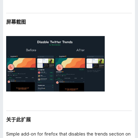
屏幕截图
关于此扩展
Simple add-on for firefox that disables the trends section on