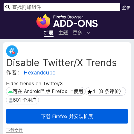
搜
登录
索
F
i
r
扩展
主题
更多…
e
f
扩
o
展
Disable Twitter/X Trends
元
x
数
浏
作者：
Hexandcube
据
览
器
Hides trends on Twitter/X
附
可在 Android™ 版 Firefox 上使用
4（8 条评价）
可在 Android™ 版 Firefox 上使用
4（8 条评价）
加
601 个用户
601 个用户
组
件
下载 Firefox 并安装扩展
下载文件