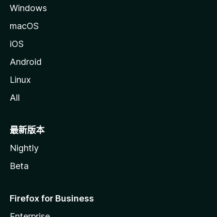
Windows
macOS
iOS
Android
Linux
All
最新版本
Nightly
Beta
Firefox for Business
Enterprise