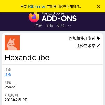
搜
登录
需要
下载 Firefox
才能使用这些附加组件。
忽
略
索
F
此
通
i
知
r
扩展
主题
更多…
e
f
附加组件开发者
o
主题艺术家
x
浏
Hexandcube
览
器
主页
附
主页
加
组
地址
件
Poland
注册时间
2019年2月10日