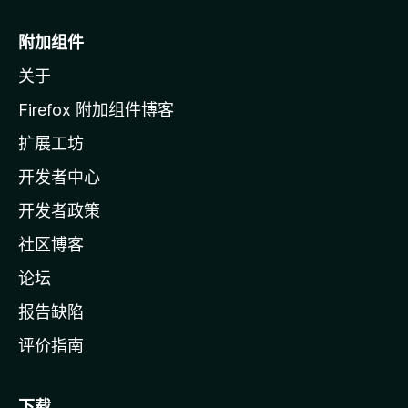
M
o
附加组件
z
关于
i
l
Firefox 附加组件博客
l
扩展工坊
a
开发者中心
主
页
开发者政策
社区博客
论坛
报告缺陷
评价指南
下载