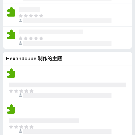
前
分
尚
无
目
评
前
分
尚
无
目
评
前
分
尚
Hexandcube 制作的主题
无
评
分
目
前
尚
无
评
分
目
前