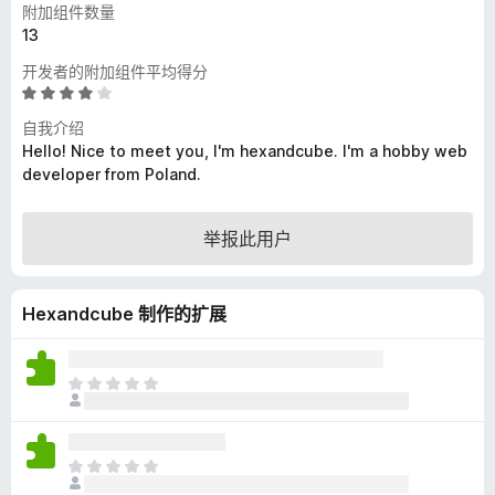
附加组件数量
13
开发者的附加组件平均得分
评
分
自我介绍
4
Hello! Nice to meet you, I'm hexandcube. I'm a hobby web
.
developer from Poland.
2
/
5
举报此用户
Hexandcube 制作的扩展
目
前
尚
无
目
评
前