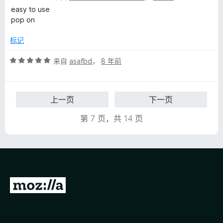
分
easy to use
4
pop on
/
5
标记
评
来自
asafbd
，
8 年前
分
5
/
上一页
下一页
5
第 7 页，共 14 页
转
至
M