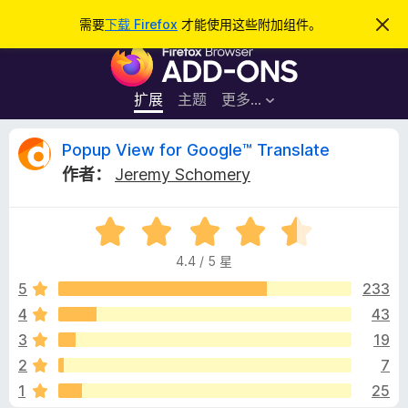
搜
登录
需要
下载 Firefox
才能使用这些附加组件。
忽
略
索
F
此
通
i
知
r
扩展
主题
更多…
e
f
P
Popup View for Google™ Translate
o
作者：
Jeremy Schomery
x
o
浏
评
览
p
分
器
4.4 / 5 星
4
附
u
.
5
233
加
4
4
43
组
p
/
件
3
19
5
V
2
7
1
25