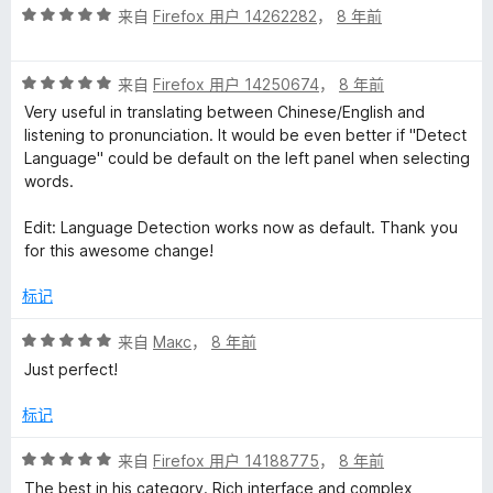
评
/
来自
Firefox 用户 14262282
，
8 年前
分
5
5
评
/
来自
Firefox 用户 14250674
，
8 年前
分
5
Very useful in translating between Chinese/English and
5
listening to pronunciation. It would be even better if "Detect
/
Language" could be default on the left panel when selecting
5
words.
Edit: Language Detection works now as default. Thank you
for this awesome change!
标记
评
来自
Макс
，
8 年前
分
Just perfect!
5
/
标记
5
评
来自
Firefox 用户 14188775
，
8 年前
分
The best in his category. Rich interface and complex