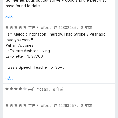
Sometimes bugs out but still very good and the best that I
5
have found to date.
/
5
标记
评
来自
Firefox 用户 14302445
，
8 年前
分
I am Melodic Intonation Therapy, I had Stroke 3 year ago. I
5
love you work!!
/
William A. Jones
5
LaFollette Assisted Living
LaFollette TN. 37766
I was a Speech Teacher for 35+ .
标记
评
来自
rrgaap
，
8 年前
分
4
评
/
来自
Firefox 用户 14263957
，
8 年前
分
5
5