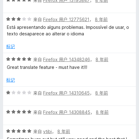
/
来自
Firefox 用户 13195847
，
8 年前
a
分
5
5
评
t
/
来自
Firefox 用户 12775621
，
8 年前
分
5
Está apresentando alguns problemas. Impossível de usar, o
3
texto desaparece ao alterar o idioma
e
/
5
标记
的
评
来自
Firefox 用户 14348246
，
8 年前
评
分
Great translate feature - must have it!!!
5
/
价
标记
5
评
来自
Firefox 用户 14310645
，
8 年前
分
1
评
/
来自
Firefox 用户 14308845
，
8 年前
分
5
5
评
/
来自
vtibi
，
8 年前
分
5