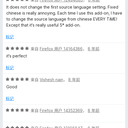
分
It does not change the first source language setting. Fixed
l
5
chinese is really annoying. Each time I use this add-on, I have
/
to change the source language from chinese EVERY TiME!
e
5
Except that it's really useful 5* add-on.
™
标记
评
来自
Firefox 用户 14164386
，
8 年前
T
分
it's perfect
5
r
/
标记
5
a
评
来自
Vishesh nain
，
8 年前
分
Good
n
5
/
标记
5
s
评
来自
Firefox 用户 14352369
，
8 年前
分
l
5
评