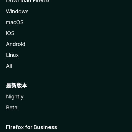
Download Firefox
Windows
macOS
iOS
Android
Linux
All
最新版本
Nightly
Beta
Firefox for Business