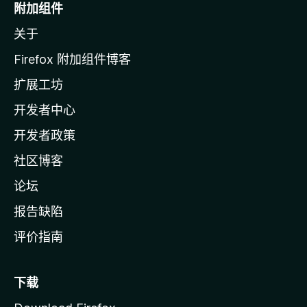
o
附加组件
z
关于
i
l
Firefox 附加组件博客
l
扩展工坊
a
开发者中心
主
页
开发者政策
社区博客
论坛
报告缺陷
评价指南
下载