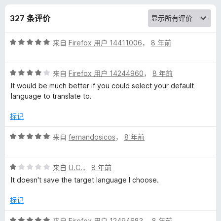
i
327 条评价
e
评
来自
Firefox 用户 14411006
，
8 年前
w
分
5
f
评
/
来自
Firefox 用户 14244960
，
8 年前
分
5
It would be much better if you could select your default
4
o
language to translate to.
/
5
标记
r
评
来自
fernandosicos
，
8 年前
G
分
5
o
评
/
来自
U.C.
，
8 年前
分
5
It doesn't save the target language I choose.
1
o
/
标记
5
g
评
来自
Firefox 用户 12494683
，
8 年前