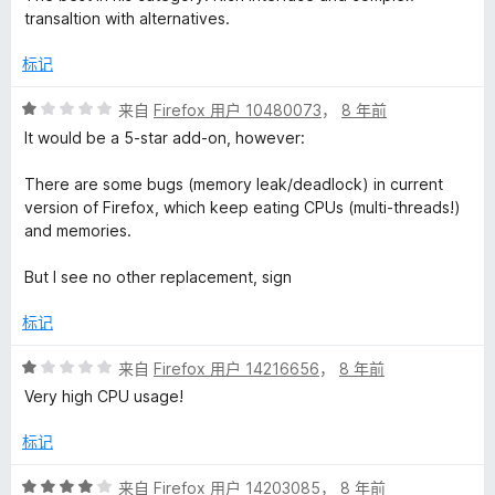
5
transaltion with alternatives.
/
5
标记
评
来自
Firefox 用户 10480073
，
8 年前
分
It would be a 5-star add-on, however:
1
/
There are some bugs (memory leak/deadlock) in current
5
version of Firefox, which keep eating CPUs (multi-threads!)
and memories.
But I see no other replacement, sign
标记
评
来自
Firefox 用户 14216656
，
8 年前
分
Very high CPU usage!
1
/
标记
5
评
来自
Firefox 用户 14203085
，
8 年前