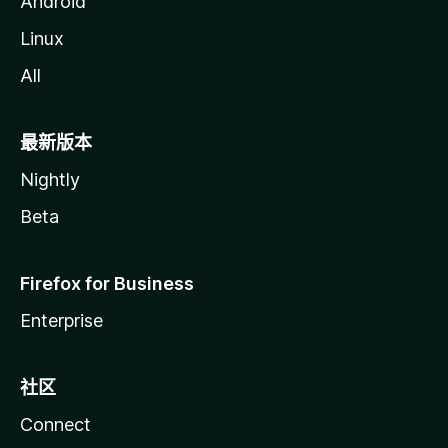
Android
Linux
All
最新版本
Nightly
Beta
Firefox for Business
Enterprise
社区
Connect