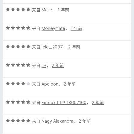
5
A
评
来自
Malle
，
1 年前
分
5
n
评
/
来自
Moneymate
，
1 年前
分
5
g
5
评
/
来自
lele__2007
，
2 年前
e
分
5
5
评
/
来自
JP
，
2 年前
l
分
5
5
s
评
/
来自
Apoleon
，
2 年前
分
5
的
4
评
/
来自
Firefox 用户 18602160
，
2 年前
分
5
评
5
评
/
来自
Nagy Alexandra
，
2 年前
价
分
5
5