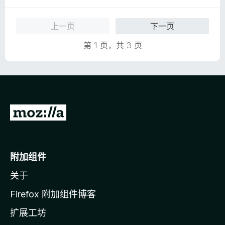
5
/
上一页
下一页
5
第 1 页，共 3 页
转
至
M
o
附加组件
z
关于
i
l
Firefox 附加组件博客
l
扩展工坊
a