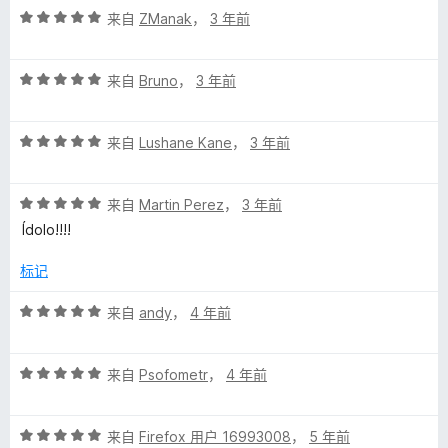
评
/
来自
ZManak
，
3 年前
分
5
5
评
/
来自
Bruno
，
3 年前
分
5
5
评
/
来自
Lushane Kane
，
3 年前
分
5
5
评
/
来自
Martin Perez
，
3 年前
分
5
Ídolo!!!!
5
/
标记
5
评
来自
andy
，
4 年前
分
5
评
/
来自
Psofometr
，
4 年前
分
5
5
评
/
来自
Firefox 用户 16993008
，
5 年前