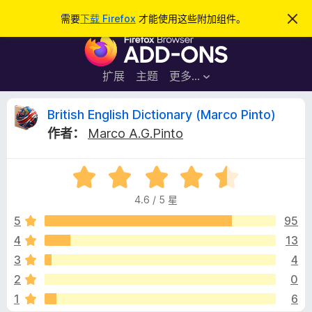
搜
登录
需要
下载 Firefox
才能使用这些附加组件。
忽
略
索
F
此
通
i
知
r
扩展
主题
更多…
e
f
B
British English Dictionary (Marco Pinto)
o
作者：
Marco A.G.Pinto
x
r
浏
评
览
i
分
器
4.6 / 5 星
4
附
t
.
5
95
加
6
4
13
组
i
/
件
3
4
5
s
2
0
1
6