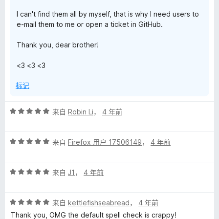
I can't find them all by myself, that is why I need users to
e-mail them to me or open a ticket in GitHub.
Thank you, dear brother!
<3 <3 <3
标记
评
来自
Robin Li
，
4 年前
分
5
评
/
来自
Firefox 用户 17506149
，
4 年前
分
5
5
评
/
来自
J1
，
4 年前
分
5
5
评
/
来自
kettlefishseabread
，
4 年前
分
5
Thank you, OMG the default spell check is crappy!