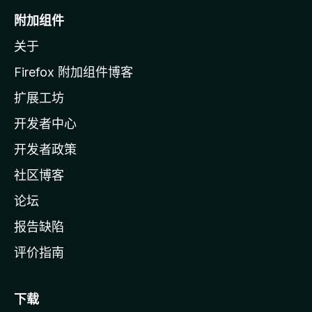
o
附加组件
z
关于
i
l
Firefox 附加组件博客
l
扩展工坊
a
开发者中心
主
页
开发者政策
社区博客
论坛
报告缺陷
评价指南
下载