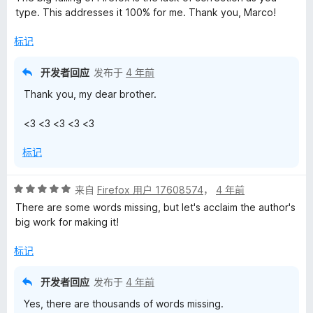
5
type. This addresses it 100% for me. Thank you, Marco!
/
5
标记
开发者回应
发布于
4 年前
Thank you, my dear brother.
<3 <3 <3 <3 <3
标记
评
来自
Firefox 用户 17608574
，
4 年前
分
There are some words missing, but let's acclaim the author's
5
big work for making it!
/
5
标记
开发者回应
发布于
4 年前
Yes, there are thousands of words missing.