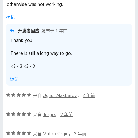
5
otherwise was not working.
M
/
5
标记
a
开发者回应
发布于
1 年前
r
Thank you!
c
There is still a long way to go.
o
<3 <3 <3 <3
P
标记
i
评
来自
Ughur Alakbarov
，
2 年前
分
n
5
评
/
来自
Jorge
，
2 年前
分
5
t
5
评
/
来自
Mateo Grgic
，
2 年前