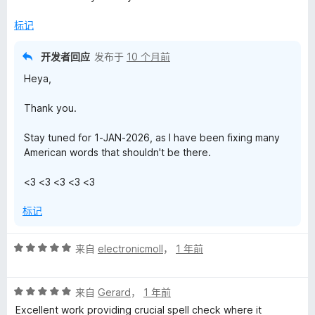
/
c
5
标记
t
开发者回应
发布于
10 个月前
Heya,
i
Thank you.
o
Stay tuned for 1-JAN-2026, as I have been fixing many
American words that shouldn't be there.
n
<3 <3 <3 <3 <3
a
标记
r
评
来自
electronicmoll
，
1 年前
y
分
5
(
评
/
来自
Gerard
，
1 年前
分
5
Excellent work providing crucial spell check where it