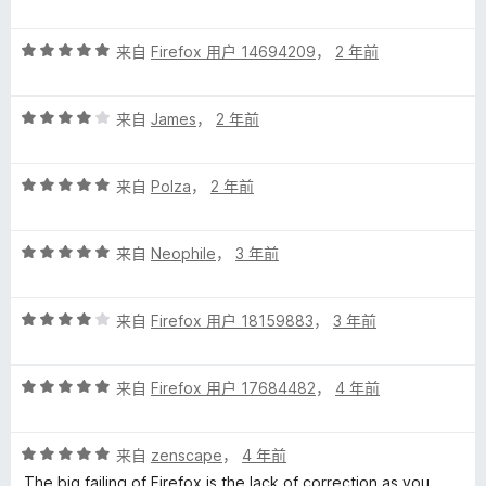
o
分
5
5
)
评
/
来自
Firefox 用户 14694209
，
2 年前
分
5
5
的
评
/
来自
James
，
2 年前
分
5
评
4
评
/
来自
Polza
，
2 年前
价
分
5
5
评
/
来自
Neophile
，
3 年前
分
5
5
评
/
来自
Firefox 用户 18159883
，
3 年前
分
5
4
评
/
来自
Firefox 用户 17684482
，
4 年前
分
5
5
评
/
来自
zenscape
，
4 年前
分
5
The big failing of Firefox is the lack of correction as you