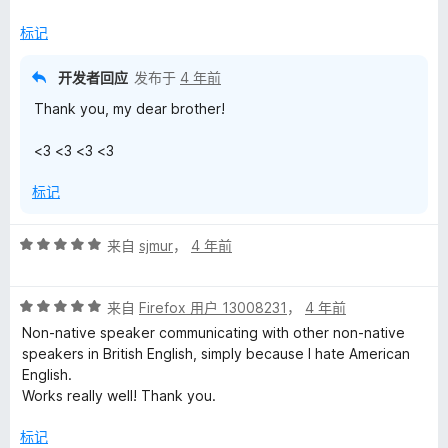
5
/
标记
5
开发者回应
发布于
4 年前
Thank you, my dear brother!
<3 <3 <3 <3
标记
评
来自
sjmur
，
4 年前
分
5
评
/
来自
Firefox 用户 13008231
，
4 年前
分
5
Non-native speaker communicating with other non-native
5
speakers in British English, simply because I hate American
/
English.
5
Works really well! Thank you.
标记