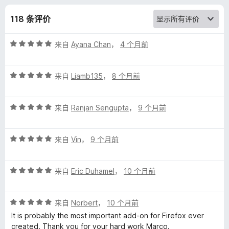
h
118 条评价
E
评
来自
Ayana Chan
，
4 个月前
n
分
5
g
评
/
来自
Liamb135
，
8 个月前
分
5
5
l
评
/
来自
Ranjan Sengupta
，
9 个月前
分
5
i
5
评
/
来自
Vin
，
9 个月前
s
分
5
5
评
h
/
来自
Eric Duhamel
，
10 个月前
分
5
5
D
评
/
来自
Norbert
，
10 个月前
分
5
It is probably the most important add-on for Firefox ever
i
5
created. Thank you for your hard work Marco.