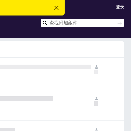
登录
忽
略
此
搜
通
搜
知
索
索