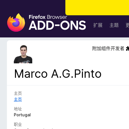
F
i
扩展
主题
r
e
f
附加组件开发者
o
x
浏
Marco A.G.Pinto
览
器
附
加
主页
组
主页
件
地址
Portugal
职业