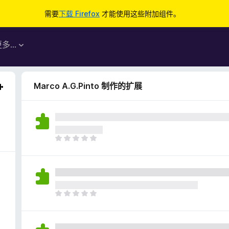
需要
下载 Firefox
才能使用这些附加组件。
更多…
Marco A.G.Pinto 制作的扩展
目
前
尚
无
评
分
目
前
尚
无