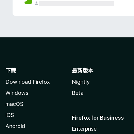
下载
最新版本
Download Firefox
Nightly
Windows
Beta
macOS
iOS
Firefox for Business
Android
Enterprise