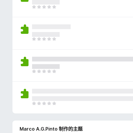
评
分
目
前
尚
无
评
分
目
前
尚
无
评
分
目
前
尚
无
评
分
目
前
尚
无
Marco A.G.Pinto 制作的主题
评