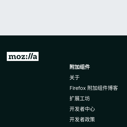
转
至
附加组件
M
关于
o
z
Firefox 附加组件博客
i
扩展工坊
l
l
开发者中心
a
开发者政策
主