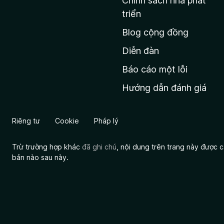
Chính sách nhà phát
c
triển
h
Blog cộng đồng
ủ
M
Diễn đàn
o
Báo cáo một lỗi
z
Hướng dẫn đánh giá
i
l
l
Riêng tư
Cookie
Pháp lý
a
Trừ trường hợp khác
đã ghi chú
, nội dung trên trang này được
bản nào sau này.