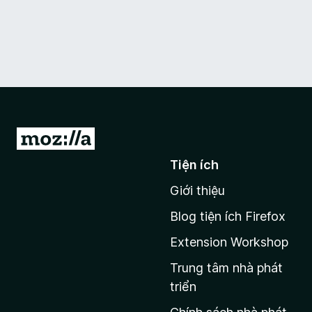
Đ
i
Tiện ích
đ
Giới thiệu
ế
n
Blog tiện ích Firefox
t
Extension Workshop
r
a
Trung tâm nhà phát
n
triển
g