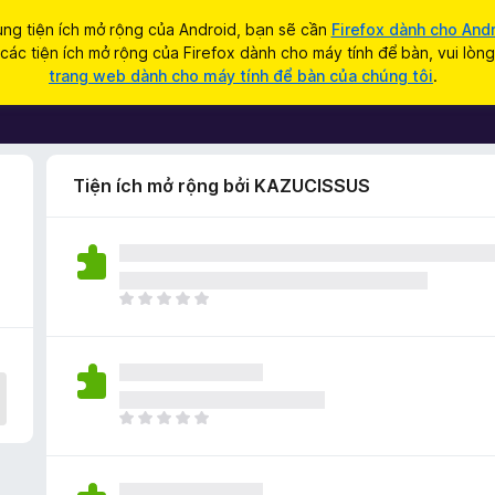
ng tiện ích mở rộng của Android, bạn sẽ cần
Firefox dành cho And
ác tiện ích mở rộng của Firefox dành cho máy tính để bàn, vui lòn
trang web dành cho máy tính để bàn của chúng tôi
.
Tiện ích mở rộng bởi KAZUCISSUS
C
h
ư
a
c
ó
C
x
h
ế
ư
p
a