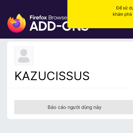
Để sử dụ
khám phá c
T
i
ệ
n
í
c
h
t
KAZUCISSUS
r
ì
n
h
d
Báo cáo người dùng này
u
y
ệ
t