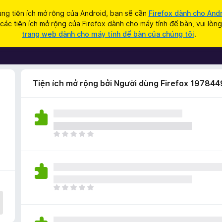
ng tiện ích mở rộng của Android, bạn sẽ cần
Firefox dành cho And
ác tiện ích mở rộng của Firefox dành cho máy tính để bàn, vui lòn
trang web dành cho máy tính để bàn của chúng tôi
.
Tiện ích mở rộng bởi Người dùng Firefox 197844
C
h
ư
a
c
ó
C
x
h
ế
ư
p
a