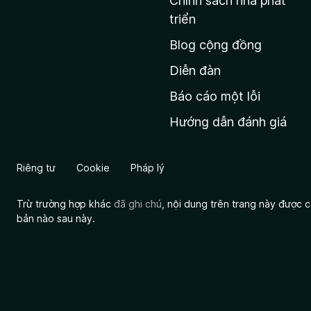
Chính sách nhà phát
c
triển
h
Blog cộng đồng
ủ
M
Diễn đàn
o
Báo cáo một lỗi
z
Hướng dẫn đánh giá
i
l
l
Riêng tư
Cookie
Pháp lý
a
Trừ trường hợp khác
đã ghi chú
, nội dung trên trang này được
bản nào sau này.