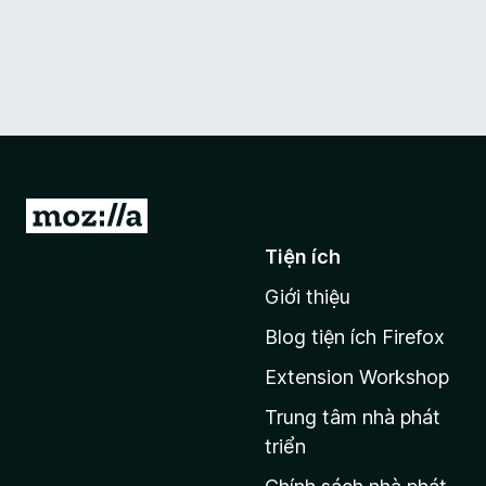
Đ
i
Tiện ích
đ
Giới thiệu
ế
n
Blog tiện ích Firefox
t
Extension Workshop
r
a
Trung tâm nhà phát
n
triển
g