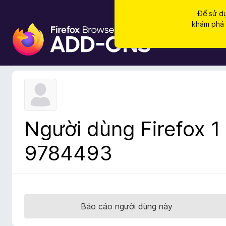
Để sử dụ
khám phá c
T
i
ệ
n
í
c
h
t
Người dùng Firefox 1
r
ì
9784493
n
h
d
u
y
Báo cáo người dùng này
ệ
t