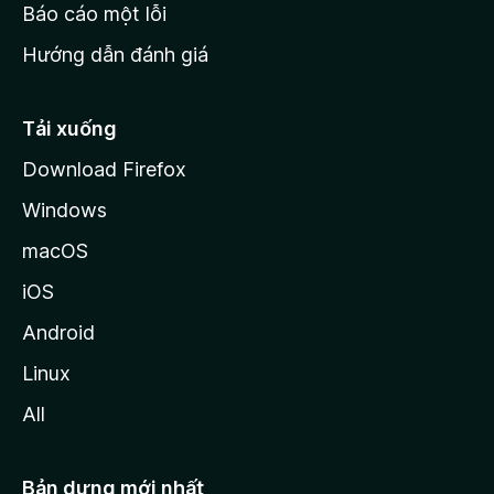
o
Báo cáo một lỗi
z
Hướng dẫn đánh giá
i
l
l
Tải xuống
a
Download Firefox
Windows
macOS
iOS
Android
Linux
All
Bản dựng mới nhất