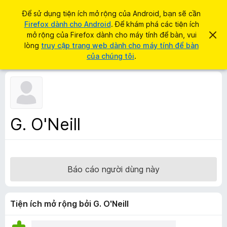
T
Đăng nhập
Để sử dụng tiện ích mở rộng của Android, bạn sẽ cần
ì
Firefox dành cho Android
. Để khám phá các tiện ích
T
m
mở rộng của Firefox dành cho máy tính để bàn, vui
B
i
ỏ
lòng
truy cập trang web dành cho máy tính để bàn
k
q
ệ
của chúng tôi
.
i
u
n
a
ế
t
í
m
h
c
ô
n
h
g
t
b
G. O'Neill
á
r
o
ì
n
à
n
y
h
Báo cáo người dùng này
d
u
y
Tiện ích mở rộng bởi G. O'Neill
ệ
t