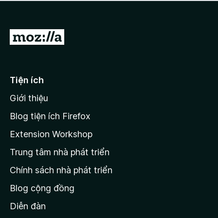
a
h
o
c
ạ
ó
n
x
Đ
g
ế
n
i
p
à
đ
h
o
ạ
ế
Tiện ích
n
n
g
Giới thiệu
t
n
r
à
Blog tiện ích Firefox
o
a
Extension Workshop
n
Trung tâm nhà phát triển
g
c
Chính sách nhà phát triển
h
Blog cộng đồng
ủ
M
Diễn đàn