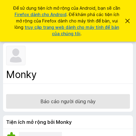
T
Đăng nhập
Để sử dụng tiện ích mở rộng của Android, bạn sẽ cần
ì
Firefox dành cho Android
. Để khám phá các tiện ích
T
m
mở rộng của Firefox dành cho máy tính để bàn, vui
B
i
ỏ
lòng
truy cập trang web dành cho máy tính để bàn
k
q
ệ
của chúng tôi
.
i
u
n
a
ế
t
í
m
h
c
ô
n
h
g
t
b
Monky
á
r
o
ì
n
à
n
y
h
Báo cáo người dùng này
d
u
y
Tiện ích mở rộng bởi Monky
ệ
t