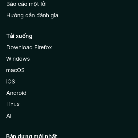
o
Báo cáo một lỗi
z
Hướng dẫn đánh giá
i
l
l
Tải xuống
a
Download Firefox
Windows
macOS
iOS
Android
Linux
All
Bản dựng mới nhất