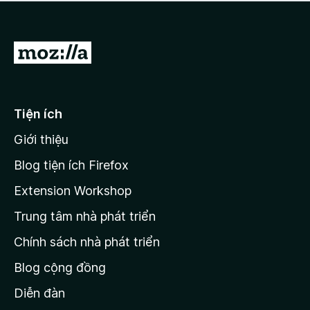
a
h
o
c
ạ
ó
n
x
Đ
g
ế
n
i
p
à
đ
h
o
ạ
ế
Tiện ích
n
n
g
Giới thiệu
t
n
r
à
Blog tiện ích Firefox
o
a
Extension Workshop
n
Trung tâm nhà phát triển
g
c
Chính sách nhà phát triển
h
Blog cộng đồng
ủ
M
Diễn đàn