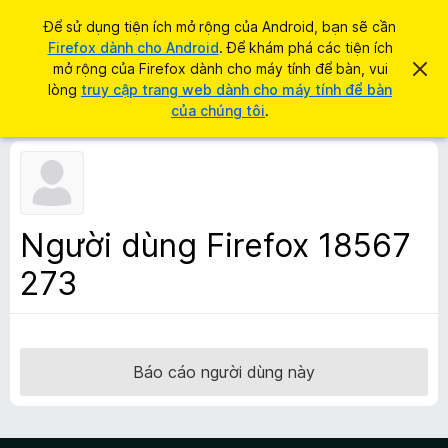
T
Đăng nhập
Để sử dụng tiện ích mở rộng của Android, bạn sẽ cần
ì
Firefox dành cho Android
. Để khám phá các tiện ích
T
m
mở rộng của Firefox dành cho máy tính để bàn, vui
B
i
ỏ
lòng
truy cập trang web dành cho máy tính để bàn
k
q
ệ
của chúng tôi
.
i
u
n
a
ế
t
í
m
h
c
ô
n
h
g
t
b
Người dùng Firefox 18567
á
r
o
273
ì
n
à
n
y
h
d
u
Báo cáo người dùng này
y
ệ
t