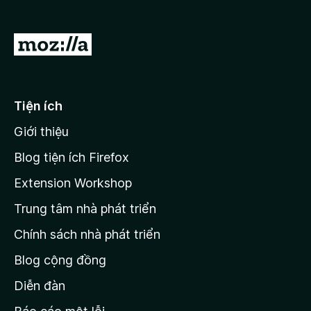
F
i
Đ
r
i
e
đ
f
o
ế
Tiện ích
x
n
Giới thiệu
t
r
Blog tiện ích Firefox
a
Extension Workshop
n
Trung tâm nhà phát triển
g
c
Chính sách nhà phát triển
h
Blog cộng đồng
ủ
M
Diễn đàn
o