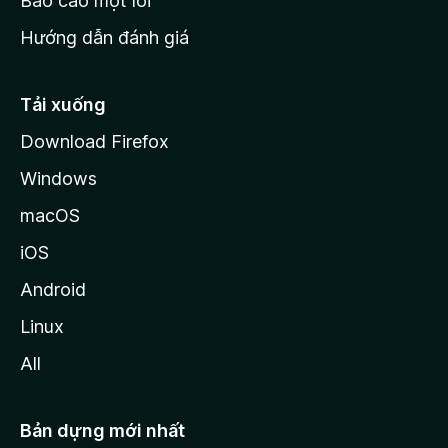
Báo cáo một lỗi
z
Hướng dẫn đánh giá
i
l
l
Tải xuống
a
Download Firefox
Windows
macOS
iOS
Android
Linux
All
Bản dựng mới nhất