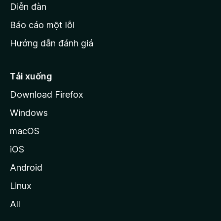
M
Diễn đàn
o
Báo cáo một lỗi
z
Hướng dẫn đánh giá
i
l
l
Tải xuống
a
Download Firefox
Windows
macOS
iOS
Android
Linux
All