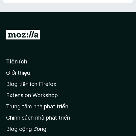
h
ế
n
ư
p
à
a
h
o
c
ạ
ó
n
x
Đ
g
ế
n
i
p
à
đ
h
o
ạ
ế
Tiện ích
n
n
g
Giới thiệu
t
n
r
à
Blog tiện ích Firefox
o
a
Extension Workshop
n
Trung tâm nhà phát triển
g
c
Chính sách nhà phát triển
h
Blog cộng đồng
ủ