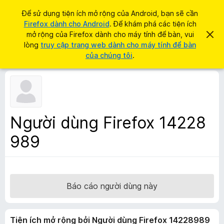
T
Đăng nhập
Để sử dụng tiện ích mở rộng của Android, bạn sẽ cần
ì
Firefox dành cho Android
. Để khám phá các tiện ích
T
m
mở rộng của Firefox dành cho máy tính để bàn, vui
B
i
ỏ
lòng
truy cập trang web dành cho máy tính để bàn
k
q
ệ
của chúng tôi
.
i
u
n
a
ế
t
í
m
h
c
ô
n
h
g
t
b
Người dùng Firefox 14228
á
r
o
989
ì
n
à
n
y
h
d
u
Báo cáo người dùng này
y
ệ
Tiện ích mở rộng bởi Người dùng Firefox 14228989
t