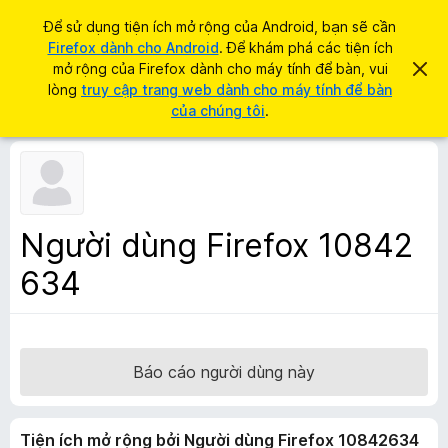
T
Đăng nhập
Để sử dụng tiện ích mở rộng của Android, bạn sẽ cần
ì
Firefox dành cho Android
. Để khám phá các tiện ích
T
m
mở rộng của Firefox dành cho máy tính để bàn, vui
B
i
ỏ
lòng
truy cập trang web dành cho máy tính để bàn
k
q
ệ
của chúng tôi
.
i
u
n
a
ế
t
í
m
h
c
ô
n
h
g
t
b
Người dùng Firefox 10842
á
r
o
634
ì
n
à
n
y
h
d
u
Báo cáo người dùng này
y
ệ
Tiện ích mở rộng bởi Người dùng Firefox 10842634
t