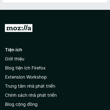
h
ế
n
ư
p
à
a
h
o
c
ạ
ó
n
x
Đ
g
ế
n
i
p
à
đ
h
o
ạ
ế
Tiện ích
n
n
g
Giới thiệu
t
n
r
à
Blog tiện ích Firefox
o
a
Extension Workshop
n
Trung tâm nhà phát triển
g
c
Chính sách nhà phát triển
h
Blog cộng đồng
ủ