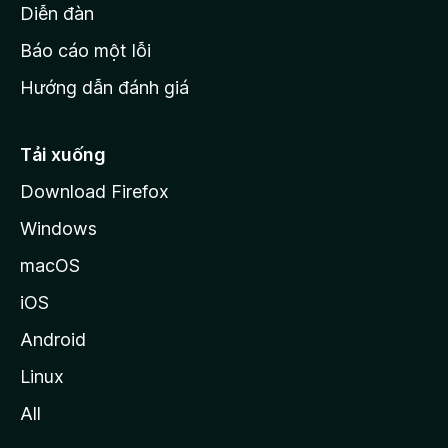
M
Diễn đàn
o
Báo cáo một lỗi
z
Hướng dẫn đánh giá
i
l
l
Tải xuống
a
Download Firefox
Windows
macOS
iOS
Android
Linux
All