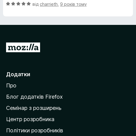
О
н
від
charrieth
,
9 років тому
5
ц
к
з
і
а
5
н
1
к
з
а
5
5
П
з
е
5
р
е
Додатки
й
Про
т
и
Блог додатків Firefox
н
Семінар з розширень
а
Центр розробника
д
о
Політики розробників