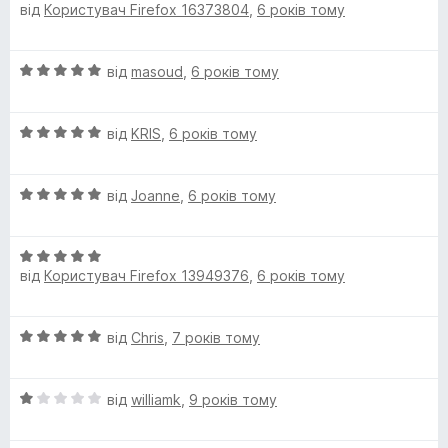
від
Користувач Firefox 16373804
,
6 років тому
ц
e
а
5
і
5
н
з
r
О
від
masoud
,
6 років тому
к
5
ц
а
і
5
О
н
від
KRIS
,
6 років тому
з
ц
к
5
і
а
О
н
від
Joanne
,
6 років тому
5
ц
к
з
і
а
5
О
н
5
від
Користувач Firefox 13949376
,
6 років тому
ц
к
з
і
а
5
н
5
О
від
Chris
,
7 років тому
к
з
ц
а
5
і
5
О
н
від
williamk
,
9 років тому
з
ц
к
5
і
а