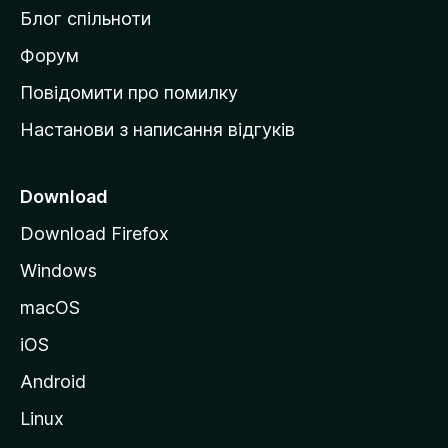
м
Блог спільноти
і
в
Форум
к
Повідомити про помилку
у
Настанови з написання відгуків
M
o
z
Download
i
Download Firefox
l
Windows
l
a
macOS
iOS
Android
Linux