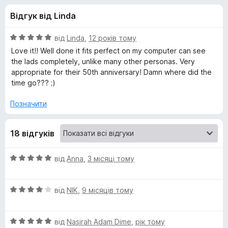
и
5
r
Відгук від Linda
e
д
f
О
від
Linda
,
12 років тому
o
л
ц
Love it!! Well done it fits perfect on my computer can see
x
і
the lads completely, unlike many other personas. Very
н
appropriate for their 50th anniversary! Damn where did the
я
к
time go??? ;)
а
T
5
Позначити
з
h
5
18 відгуків
e
О
від
Anna
,
3 місяці тому
ц
B
і
О
н
від
NIK
,
9 місяців тому
e
ц
к
і
а
a
О
н
від
Nasirah Adam Dime
,
рік тому
5