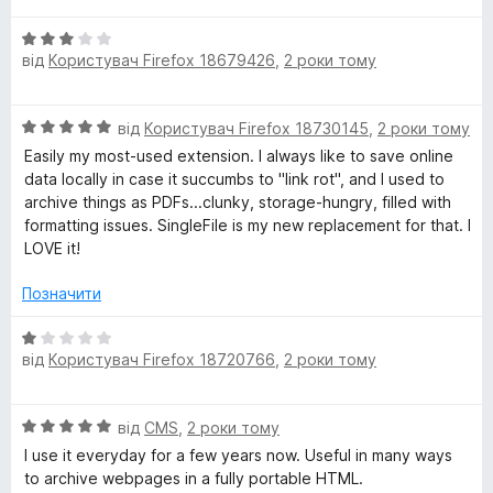
і
а
О
н
5
від
Користувач Firefox 18679426
,
2 роки тому
ц
к
з
і
а
5
н
5
О
від
Користувач Firefox 18730145
,
2 роки тому
к
з
ц
а
5
Easily my most-used extension. I always like to save online
і
3
data locally in case it succumbs to "link rot", and I used to
н
з
archive things as PDFs...clunky, storage-hungry, filled with
к
5
formatting issues. SingleFile is my new replacement for that. I
а
LOVE it!
5
з
Позначити
5
О
від
Користувач Firefox 18720766
,
2 роки тому
ц
і
н
О
від
CMS
,
2 роки тому
к
ц
а
I use it everyday for a few years now. Useful in many ways
і
1
to archive webpages in a fully portable HTML.