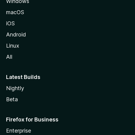
Windows
l
a
macOS
iOS
Android
Linux
All
Latest Builds
Nightly
Beta
Firefox for Business
Enterprise