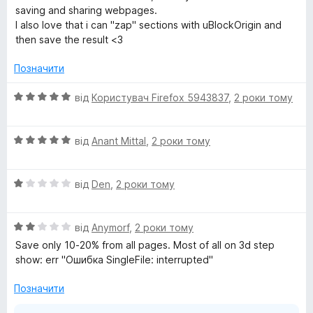
saving and sharing webpages.
F
I also love that i can "zap" sections with uBlockOrigin and
then save the result <3
i
Позначити
l
О
від
Користувач Firefox 5943837
,
2 роки тому
ц
e
і
О
н
від
Anant Mittal
,
2 роки тому
ц
к
і
а
О
н
від
Den
,
2 роки тому
5
ц
к
з
і
а
5
О
н
від
Anymorf
,
2 роки тому
5
ц
к
з
Save only 10-20% from all pages. Most of all on 3d step
і
а
5
show: err "Ошибка SingleFile: interrupted"
н
1
к
з
Позначити
а
5