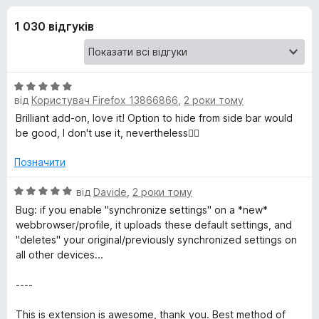
и
5
r
1 030 відгуків
e
д
f
o
л
x
О
від
Користувач Firefox 13866866
,
2 роки тому
я
ц
і
Brilliant add-on, love it! Option to hide from side bar would
н
be good, I don't use it, nevertheless👍🏻
S
к
а
Позначити
i
5
з
О
від
Davide
,
2 роки тому
n
5
ц
Bug: if you enable "synchronize settings" on a *new*
і
webbrowser/profile, it uploads these default settings, and
н
g
"deletes" your original/previously synchronized settings on
к
all other devices...
а
l
5
----
з
e
5
This is extension is awesome, thank you. Best method of