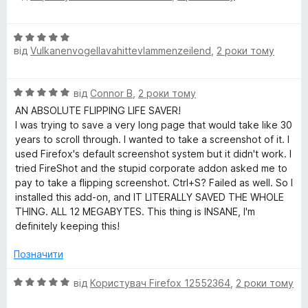
і
а
5
н
4
О
к
з
від
Vulkanenvogellavahittevlammenzeilend
,
2 роки тому
ц
а
5
і
5
н
з
О
від
Connor B
,
2 роки тому
к
5
ц
а
AN ABSOLUTE FLIPPING LIFE SAVER!
і
5
I was trying to save a very long page that would take like 30
н
з
years to scroll through. I wanted to take a screenshot of it. I
к
5
used Firefox's default screenshot system but it didn't work. I
а
tried FireShot and the stupid corporate addon asked me to
5
pay to take a flipping screenshot. Ctrl+S? Failed as well. So I
з
installed this add-on, and IT LITERALLY SAVED THE WHOLE
5
THING. ALL 12 MEGABYTES. This thing is INSANE, I'm
definitely keeping this!
Позначити
О
від
Користувач Firefox 12552364
,
2 роки тому
ц