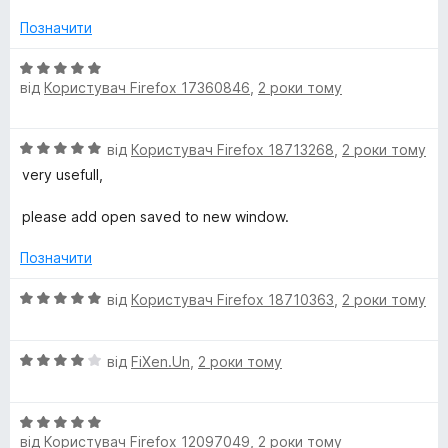
н
з
к
5
Позначити
а
5
О
з
від
Користувач Firefox 17360846
,
2 роки тому
ц
5
і
н
О
від
Користувач Firefox 18713268
,
2 роки тому
к
ц
а
very usefull,
і
5
н
з
please add open saved to new window.
к
5
а
Позначити
5
з
О
від
Користувач Firefox 18710363
,
2 роки тому
5
ц
і
О
н
від
FiXen.Un
,
2 роки тому
ц
к
і
а
О
н
5
від
Користувач Firefox 12097049
,
2 роки тому
ц
к
з