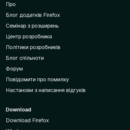
Про
т
и
Блог додатків Firefox
н
Семінар з розширень
а
Центр розробника
д
о
Політики розробників
м
Блог спільноти
і
в
Форум
к
Повідомити про помилку
у
Настанови з написання відгуків
M
o
z
Download
i
Download Firefox
l