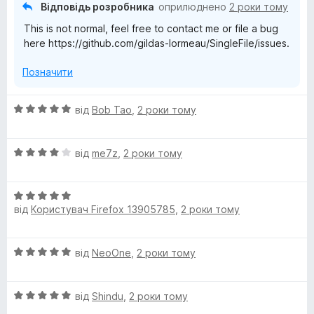
2
Відповідь розробника
оприлюднено
2 роки тому
з
This is not normal, feel free to contact me or file a bug
5
here https://github.com/gildas-lormeau/SingleFile/issues.
Позначити
О
від
Bob Tao
,
2 роки тому
ц
і
О
н
від
me7z
,
2 роки тому
ц
к
і
а
О
н
5
від
Користувач Firefox 13905785
,
2 роки тому
ц
к
з
і
а
5
н
4
О
від
NeoOne
,
2 роки тому
к
з
ц
а
5
і
5
О
н
від
Shindu
,
2 роки тому
з
ц
к
5