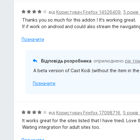
а
5
О
від
Користувач Firefox 14526409
,
5 років
з
ц
Thanks you so much for this addon ! It's working great.
5
і
If if work on android and could also stream the navigati
н
к
Позначити
а
4
з
Відповідь розробника
оприлюднено
рік то
5
A beta version of Cast Kodi (without the item in the
Позначити
О
від
Користувач Firefox 17098716
,
5 років
ц
It works great for the sites listed that I have tried. Love
і
Waiting integration for adult sites too.
н
к
Позначити