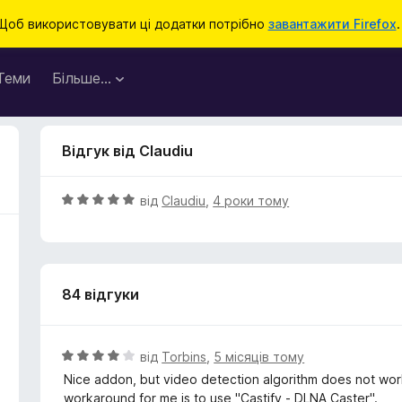
Щоб використовувати ці додатки потрібно
завантажити Firefox
.
Теми
Більше…
Відгук від Claudiu
О
від
Claudiu
,
4 роки тому
ц
і
н
к
84 відгуки
а
5
з
5
О
від
Torbins
,
5 місяців тому
ц
Nice addon, but video detection algorithm does not wor
і
workaround for me is to use "Castify - DLNA Caster".