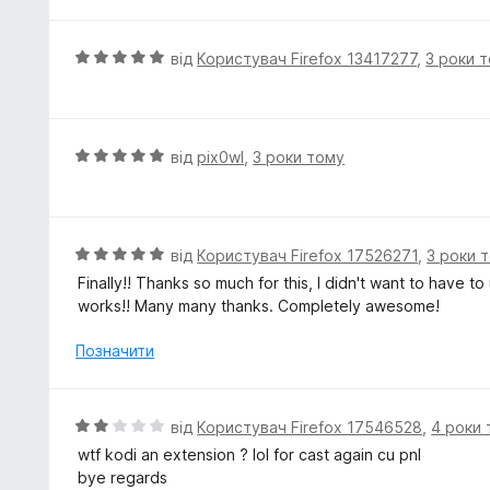
О
від
Користувач Firefox 13417277
,
3 роки 
ц
і
н
к
О
від
pix0wl
,
3 роки тому
а
ц
5
і
з
н
5
к
О
від
Користувач Firefox 17526271
,
3 роки 
а
ц
Finally!! Thanks so much for this, I didn't want to have 
5
і
works!! Many many thanks. Completely awesome!
з
н
5
к
Позначити
а
5
з
О
від
Користувач Firefox 17546528
,
4 роки
5
ц
wtf kodi an extension ? lol for cast again cu pnl
і
bye regards