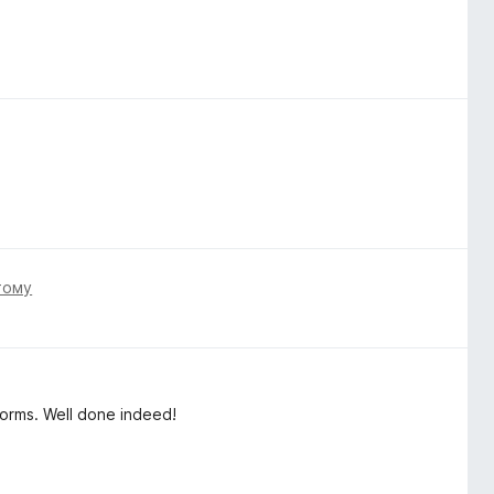
тому
forms. Well done indeed!