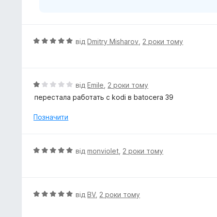
О
від
Dmitry Misharov
,
2 роки тому
ц
і
н
к
О
від
Emile
,
2 роки тому
а
ц
перестала работать с kodi в batocera 39
5
і
з
н
Позначити
5
к
а
1
О
від
monviolet
,
2 роки тому
з
ц
5
і
н
к
О
від
BV
,
2 роки тому
а
ц
5
і