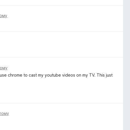
тому
тому
to use chrome to cast my youtube videos on my TV. This just
 тому