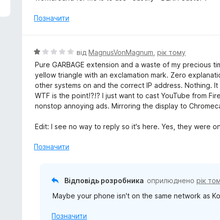
н
к
Позначити
а
4
з
О
від
MagnusVonMagnum
,
рік тому
5
ц
Pure GARBAGE extension and a waste of my precious time
і
yellow triangle with an exclamation mark. Zero explanati
н
other systems on and the correct IP address. Nothing. It
к
WTF is the point!?!? I just want to cast YouTube from Fir
а
nonstop annoying ads. Mirroring the display to Chromeca
1
з
Edit: I see no way to reply so it's here. Yes, they were 
5
Позначити
Відповідь розробника
оприлюднено
рік то
Maybe your phone isn't on the same network as Ko
Позначити