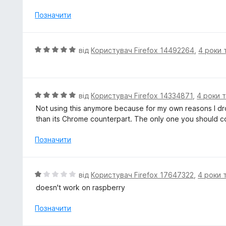
н
к
Позначити
а
2
з
О
від
Користувач Firefox 14492264
,
4 роки 
5
ц
і
н
к
О
від
Користувач Firefox 14334871
,
4 роки 
а
ц
Not using this anymore because for my own reasons I drop
5
і
than its Chrome counterpart. The only one you should co
з
н
5
к
Позначити
а
5
з
О
від
Користувач Firefox 17647322
,
4 роки 
5
ц
doesn't work on raspberry
і
н
Позначити
к