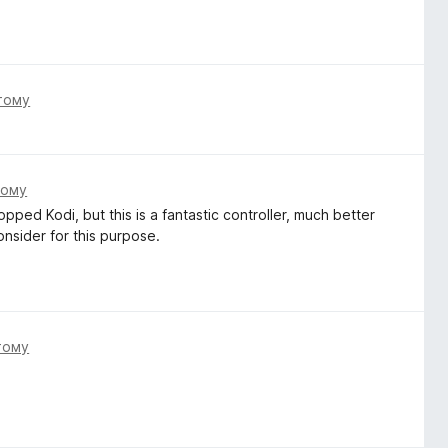
тому
тому
ped Kodi, but this is a fantastic controller, much better
nsider for this purpose.
тому