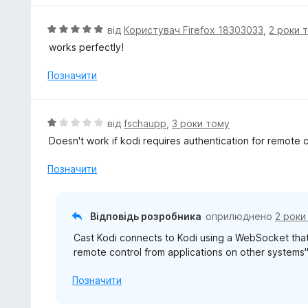
з
н
5
к
О
від
Користувач Firefox 18303033
,
2 роки 
а
ц
works perfectly!
5
і
з
н
Позначити
5
к
а
5
О
від
fschaupp
,
3 роки тому
з
ц
Doesn't work if kodi requires authentication for remote c
5
і
н
Позначити
к
а
1
Відповідь розробника
оприлюднено
2 роки
з
Cast Kodi connects to Kodi using a WebSocket that
5
remote control from applications on other systems" 
Позначити