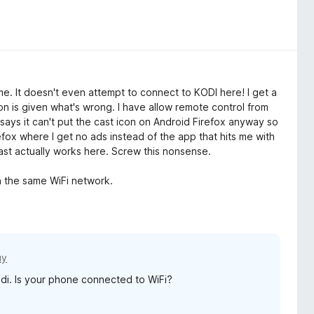
. It doesn't even attempt to connect to KODI here! I get a
on is given what's wrong. I have allow remote control from
 says it can't put the cast icon on Android Firefox anyway so
efox where I get no ads instead of the app that hits me with
st actually works here. Screw this nonsense.
on the same WiFi network.
му
di. Is your phone connected to WiFi?