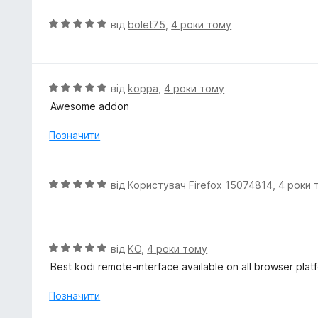
а
1
О
від
bolet75
,
4 роки тому
з
ц
5
і
н
к
О
від
koppa
,
4 роки тому
а
ц
Awesome addon
5
і
з
н
Позначити
5
к
а
5
О
від
Користувач Firefox 15074814
,
4 роки 
з
ц
5
і
н
к
О
від
KO
,
4 роки тому
а
ц
Best kodi remote-interface available on all browser plat
5
і
з
н
Позначити
5
к