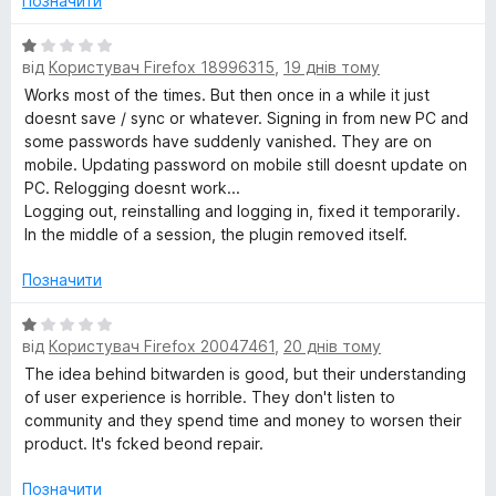
Позначити
л
О
від
Користувач Firefox 18996315
,
19 днів тому
ц
і
і
Works most of the times. But then once in a while it just
н
doesnt save / sync or whatever. Signing in from new PC and
к
в
some passwords have suddenly vanished. They are on
а
mobile. Updating password on mobile still doesnt update on
1
PC. Relogging doesnt work...
з
Logging out, reinstalling and logging in, fixed it temporarily.
5
In the middle of a session, the plugin removed itself.
Позначити
О
від
Користувач Firefox 20047461
,
20 днів тому
ц
і
The idea behind bitwarden is good, but their understanding
н
of user experience is horrible. They don't listen to
к
community and they spend time and money to worsen their
а
product. It's fcked beond repair.
1
з
Позначити