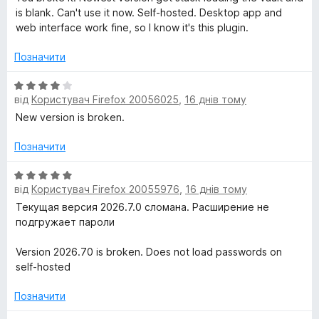
і
ш
is blank. Can't use it now. Self-hosted. Desktop app and
н
web interface work fine, so I know it's this plugin.
к
т
а
Позначити
1
о
з
О
5
від
Користувач Firefox 20056025
,
16 днів тому
ц
в
і
New version is broken.
н
к
Позначити
н
а
4
О
и
від
Користувач Firefox 20055976
,
16 днів тому
з
ц
5
і
Текущая версия 2026.7.0 сломана. Расширение не
й
н
подгружает пароли
к
м
а
Version 2026.70 is broken. Does not load passwords on
5
self-hosted
з
е
5
Позначити