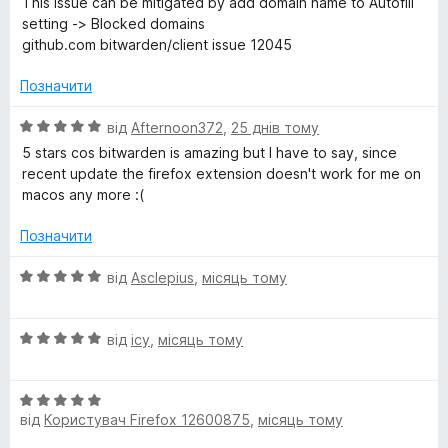
This issue can be mitigated by add domain name to Autofill
setting -> Blocked domains
github.com bitwarden/client issue 12045
Позначити
О
від
Afternoon372
,
25 днів тому
ц
5 stars cos bitwarden is amazing but I have to say, since
і
recent update the firefox extension doesn't work for me on
н
macos any more :(
к
а
Позначити
5
з
О
від
Asclepius
,
місяць тому
5
ц
і
О
н
від
icy
,
місяць тому
ц
к
і
а
О
н
5
від
Користувач Firefox 12600875
,
місяць тому
ц
к
з
і
а
5