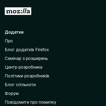
П
е
р
е
Додатки
й
Про
т
и
Блог додатків Firefox
н
Семінар з розширень
а
Центр розробника
д
о
Політики розробників
м
Блог спільноти
і
в
Форум
к
Повідомити про помилку