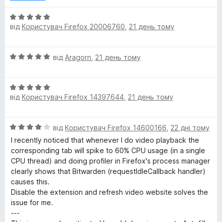
5
О
від
Користувач Firefox 20006760
,
21 день тому
ц
і
н
О
від
Aragorn
,
21 день тому
к
ц
а
і
5
О
н
з
від
Користувач Firefox 14397644
,
21 день тому
ц
к
5
і
а
н
5
О
від
Користувач Firefox 14600166
,
22 дні тому
к
з
ц
а
5
I recently noticed that whenever I do video playback the
і
5
corresponding tab will spike to 60% CPU usage (in a single
н
з
CPU thread) and doing profiler in Firefox's process manager
к
5
clearly shows that Bitwarden (requestIdleCallback handler)
а
causes this.
4
Disable the extension and refresh video website solves the
з
issue for me.
5
---