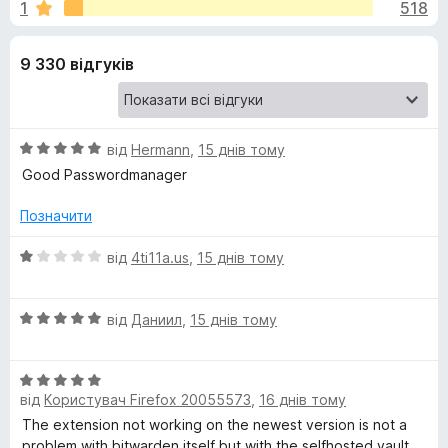
и
1
518
з
r
5
e
д
9 330 відгуків
f
o
л
x
я
О
від
Hermann
,
15 днів тому
ц
Good Passwordmanager
B
і
н
Позначити
к
i
а
О
від
4ti11a.us
,
15 днів тому
5
ц
t
з
і
5
О
н
від
Даниил
,
15 днів тому
w
ц
к
і
а
О
н
a
1
від
Користувач Firefox 20055573
,
16 днів тому
ц
к
з
і
а
5
The extension not working on the newest version is not a
r
н
5
problem with bitwarden itself but with the selfhosted vault.