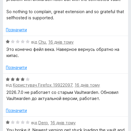
к
з
d
а
5
So nothing to complain, great extension and so grateful that
5
selfhosted is supported.
e
з
5
Позначити
n
О
від
Chu
,
16 днів тому
ц
Это конечно фейл века. Наверное вернусь обратно на
–
і
кипас.
н
Б
к
Позначити
а
1
е
О
з
від
Користувач Firefox 19922097
,
16 днів тому
ц
5
і
2026.7.0 не работает со старым Vaultwarden. Обновил
з
н
Vaultwarden до актуальной версии, работает.
к
к
а
Позначити
4
о
з
О
від
Derp
,
16 днів тому
5
ц
You broke it. Newest version get stuck loading the vault and