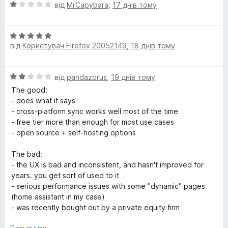
н
О
від
MrCapybara
,
17 днів тому
ц
е
і
О
н
від
Користувач Firefox 20052149
,
18 днів тому
ц
к
д
і
а
н
1
ж
О
від
pandazorus
,
19 днів тому
к
з
ц
а
5
The good:
е
і
5
- does what it says
н
з
- cross-platform sync works well most of the time
к
р
5
- free tier more than enough for most use cases
а
- open source + self-hosting options
2
п
з
The bad:
5
- the UX is bad and inconsistent, and hasn't improved for
а
years. you get sort of used to it
- serious performance issues with some "dynamic" pages
р
(home assistant in my case)
- was recently bought out by a private equity firm
о