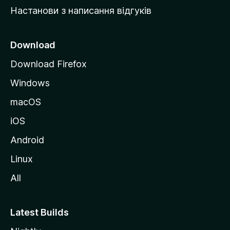
у
Настанови з написання відгуків
M
o
z
Download
i
Download Firefox
l
Windows
l
a
macOS
iOS
Android
Linux
All
Latest Builds