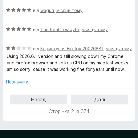
н
5
О
від
waguri
,
місяць тому
к
з
ц
а
5
і
5
О
н
від
The Real frostbyte
,
місяць тому
з
ц
к
5
і
а
О
н
від
Користувач Firefox 20026881
,
місяць тому
5
ц
к
з
Using 2026.6.1 version and still slowing down my Chrome
і
а
5
and Firefox browser and spikes CPU on my mac last weeks. I
н
5
am so sorry, cause it was working fine for years until now.
к
з
а
5
Позначити
2
з
Назад
Далі
5
Сторінка 2 із 374