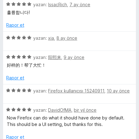
5
i
e
yazan:
IssacRich
,
7 ay önce
n
n
u
ü
r
d
5
a
훌륭합니다!
z
i
e
p
n
n
e
n
n
u
Rapor et
r
d
5
a
c
i
e
p
n
5
yazan:
xia
,
8 ay önce
n
n
u
ü
e
d
5
a
z
e
p
n
5
e
yazan:
阳熙来
,
9 ay önce
n
u
ü
r
l
好样的！帮了大忙！
5
a
z
i
p
n
e
n
Rapor et
e
u
r
d
a
i
e
5
yazan:
Firefox kullanıcısı 15240911
,
10 ay önce
m
n
n
n
ü
d
5
z
e
e
p
5
e
yazan:
DavidOfMA
,
bir yıl önce
n
u
ü
r
Now Firefox can do what it should have done by default.
5
a
z
i
l
This should be a UI setting, but thanks for this.
p
n
e
n
u
r
d
Rapor et