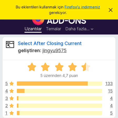
A
Giriş
Bu eklentileri kullanmak için
Firefox’u indirmeniz
B
r
gerekiyor.
u
F
a
b
i
i
l
r
Uzantılar
Temalar
Daha fazla…
d
e
i
r
f
S
Select After Closing Current
i
o
m
geliştiren:
jingyu9575
i
x
e
k
B
a
p
5
r
l
a
ü
o
t
5 üzerinden 4,7 puan
z
w
e
e
5
133
s
r
4
15
e
c
i
r
3
4
n
E
d
t
2
4
e
k
1
5
n
l