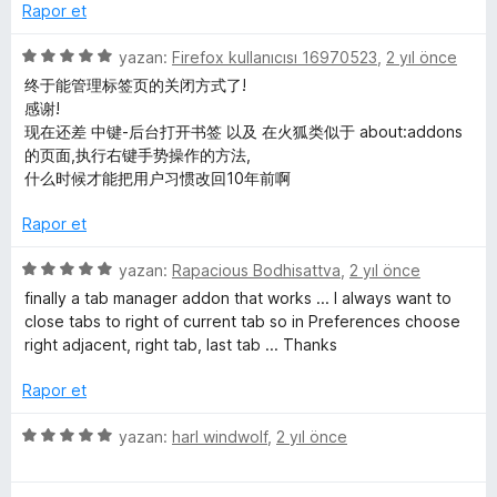
p
n
e
n
Rapor et
u
r
d
a
i
e
5
yazan:
Firefox kullanıcısı 16970523
,
2 yıl önce
n
n
n
ü
终于能管理标签页的关闭方式了!
d
5
z
感谢!
e
p
e
现在还差 中键-后台打开书签 以及 在火狐类似于 about:addons
n
u
r
的页面,执行右键手势操作的方法,
5
a
i
什么时候才能把用户习惯改回10年前啊
p
n
n
u
d
Rapor et
a
e
n
n
5
yazan:
Rapacious Bodhisattva
,
2 yıl önce
5
ü
finally a tab manager addon that works ... I always want to
p
z
close tabs to right of current tab so in Preferences choose
u
e
right adjacent, right tab, last tab ... Thanks
a
r
n
i
Rapor et
n
d
5
yazan:
harl windwolf
,
2 yıl önce
e
ü
n
z