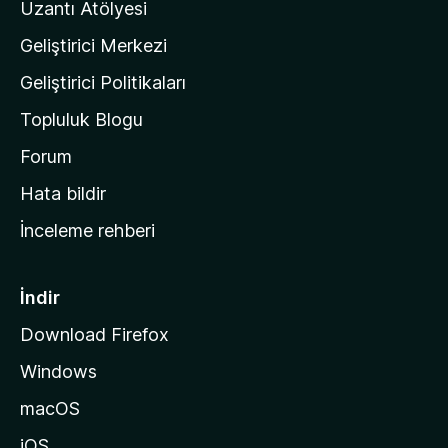
Uzantı Atölyesi
n
Geliştirici Merkezi
ı
n
Geliştirici Politikaları
a
Topluluk Blogu
n
a
Forum
s
Hata bildir
a
İnceleme rehberi
y
f
a
İndir
s
Download Firefox
ı
Windows
n
a
macOS
g
iOS