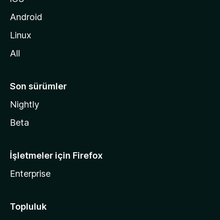
i
d
Android
i
Linux
n
All
Son sürümler
Nightly
Beta
İşletmeler için Firefox
Enterprise
Topluluk