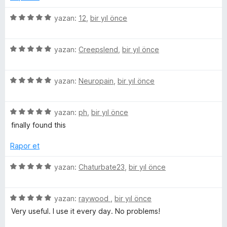
e
a
i
e
n
n
n
5
yazan:
12
,
bir yıl önce
r
d
5
ü
e
p
z
i
n
u
5
e
yazan:
Creepslend
,
bir yıl önce
5
a
ü
r
p
n
z
i
u
5
e
yazan:
Neuropain
,
bir yıl önce
n
a
ü
r
d
n
z
i
e
5
e
yazan:
ph
,
bir yıl önce
n
n
ü
r
d
5
finally found this
z
i
e
p
e
n
n
u
Rapor et
r
d
5
a
i
e
p
n
5
yazan:
Chaturbate23
,
bir yıl önce
n
n
u
ü
d
5
a
z
e
p
n
5
e
yazan:
raywood
,
bir yıl önce
n
u
ü
r
Very useful. I use it every day. No problems!
5
a
z
i