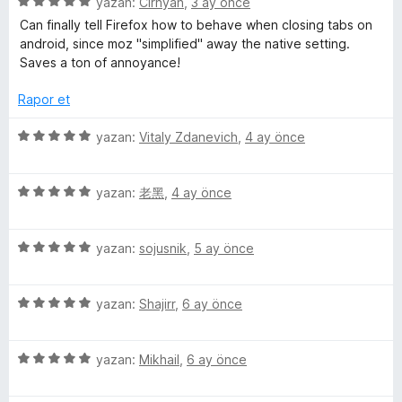
5
e
yazan:
Cirnyan
,
3 ay önce
n
n
u
ü
r
d
5
a
Can finally tell Firefox how to behave when closing tabs on
n
z
i
e
p
n
android, since moz "simplified" away the native setting.
e
n
n
u
Saves a ton of annoyance!
g
r
d
5
a
i
e
p
n
Rapor et
C
n
n
u
d
5
a
5
yazan:
Vitaly Zdanevich
,
4 ay önce
e
p
n
ü
u
n
u
z
5
a
5
e
yazan:
老黑
,
4 ay önce
r
p
n
ü
r
u
z
i
r
a
5
e
yazan:
sojusnik
,
5 ay önce
n
n
ü
r
d
z
e
i
e
5
e
yazan:
Shajirr
,
6 ay önce
n
n
ü
r
d
5
n
z
i
e
p
5
e
yazan:
Mikhail
,
6 ay önce
n
n
u
t
ü
r
d
5
a
z
i
e
p
n