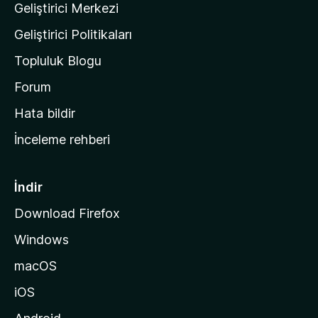
Geliştirici Merkezi
ı
n
Geliştirici Politikaları
a
Topluluk Blogu
n
a
Forum
s
Hata bildir
a
İnceleme rehberi
y
f
a
İndir
s
Download Firefox
ı
Windows
n
a
macOS
g
iOS
i
d