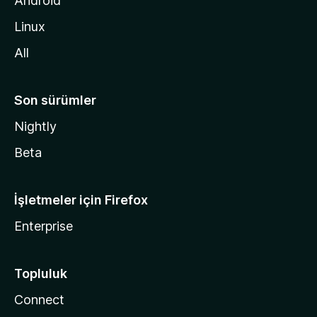
Android
i
Linux
n
All
Son sürümler
Nightly
Beta
İşletmeler için Firefox
Enterprise
Topluluk
Connect