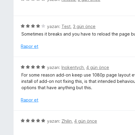
n
i
ü
5
n
z
p
d
e
u
e
r
5
yazan:
Test
,
3 gün önce
a
n
i
ü
n
Sometimes it breaks and you have to reload the page bu
5
n
z
p
d
e
Rapor et
u
e
r
a
n
i
n
5
n
5
yazan:
Inokentych
,
4 gün önce
p
d
ü
u
For some reason add-on keep use 1080p page layout ev
e
z
a
install of add-on not fixing this, is that intended behavio
n
e
n
options that have anything but this.
4
r
p
i
Rapor et
u
n
a
d
n
e
5
yazan:
Zhilin
,
4 gün önce
n
ü
5
z