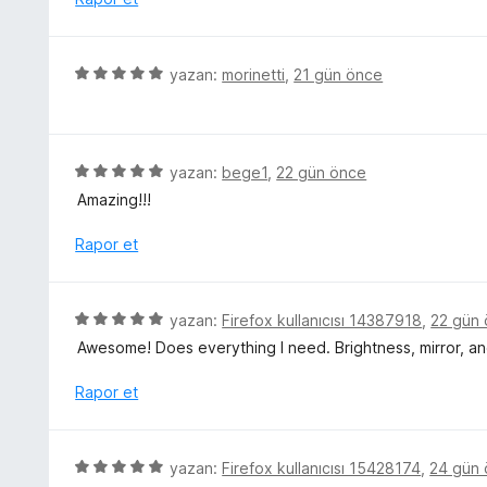
u
e
r
a
n
i
n
5
n
5
yazan:
morinetti
,
21 gün önce
p
d
ü
u
e
z
a
n
e
n
1
r
5
yazan:
bege1
,
22 gün önce
p
i
ü
u
Amazing!!!
n
z
a
d
e
Rapor et
n
e
r
n
i
5
n
5
yazan:
Firefox kullanıcısı 14387918
,
22 gün
p
d
ü
u
Awesome! Does everything I need. Brightness, mirror, a
e
z
a
n
e
Rapor et
n
5
r
p
i
u
n
5
a
yazan:
Firefox kullanıcısı 15428174
,
24 gün
d