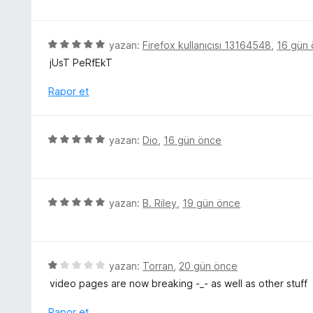
5
n
z
p
d
e
u
e
r
5
yazan:
Firefox kullanıcısı 13164548
,
16 gün
a
n
i
ü
n
jUsT PeRfEkT
4
n
z
p
d
e
Rapor et
u
e
r
a
n
i
n
5
n
5
yazan:
Dio
,
16 gün önce
p
d
ü
u
e
z
a
n
e
n
5
r
5
yazan:
B. Riley
,
19 gün önce
p
i
ü
u
n
z
a
d
e
n
e
r
5
yazan:
Torran
,
20 gün önce
n
i
ü
video pages are now breaking -_- as well as other stuff
5
n
z
p
d
e
Rapor et