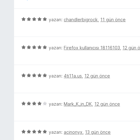
n
d
e
5
yazan:
chandlerbigrock
,
11 gün önce
n
ü
5
z
p
e
u
r
5
yazan:
Firefox kullanıcısı 18116103
,
12 gün 
a
i
ü
n
n
z
d
e
e
r
5
yazan:
4ti11a.us
,
12 gün önce
n
i
ü
5
n
z
p
d
e
u
e
r
5
yazan:
Mark_K_in_DK
,
12 gün önce
a
n
i
ü
n
5
n
z
p
d
e
u
e
r
5
yazan:
acinonyx
,
13 gün önce
a
n
i
ü
n