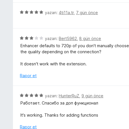
p
e
u
r
5
yazan:
4ti11a.tr
,
7 gün önce
a
i
ü
n
n
z
d
e
e
r
5
yazan:
Bert5962
,
8 gün önce
n
i
ü
Enhancer defaults to 720p of you don't manually choose i
5
n
z
the quality depending on the connection?
p
d
e
u
e
r
It doesn't work with the extension.
a
n
i
n
5
n
Rapor et
p
d
u
e
a
n
5
yazan:
HunterRuZ
,
9 gün önce
n
3
ü
Работает. Спасибо за доп функционал
p
z
u
e
It's working. Thanks for adding functions
a
r
n
i
Rapor et