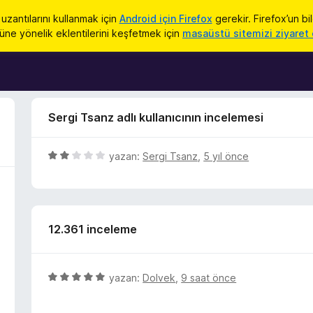
uzantılarını kullanmak için
Android için Firefox
gerekir. Firefox’un bi
üne yönelik eklentilerini keşfetmek için
masaüstü sitemizi ziyaret 
Sergi Tsanz adlı kullanıcının incelemesi
5
yazan:
Sergi Tsanz
,
5 yıl önce
ü
z
e
r
12.361 inceleme
i
n
d
e
5
yazan:
Dolvek
,
9 saat önce
n
ü
2
z