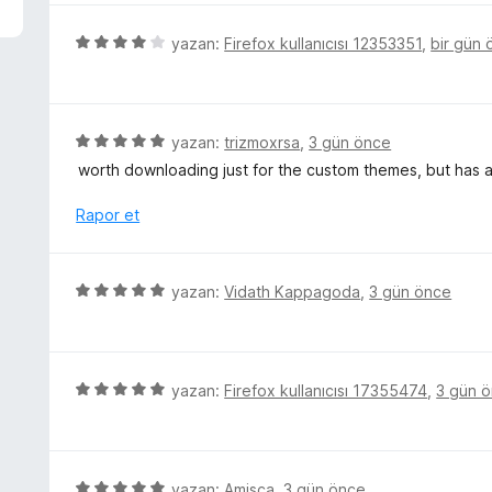
p
e
u
r
5
yazan:
Firefox kullanıcısı 12353351
,
bir gün
a
i
ü
n
n
z
d
e
e
r
5
yazan:
trizmoxrsa
,
3 gün önce
n
i
ü
worth downloading just for the custom themes, but has a 
5
n
z
p
d
e
Rapor et
u
e
r
a
n
i
n
4
n
5
yazan:
Vidath Kappagoda
,
3 gün önce
p
d
ü
u
e
z
a
n
e
n
5
r
5
yazan:
Firefox kullanıcısı 17355474
,
3 gün 
p
i
ü
u
n
z
a
d
e
n
e
r
5
yazan:
Amisca
,
3 gün önce