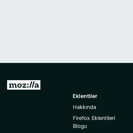
M
o
Eklentiler
z
Hakkında
i
l
Firefox Eklentileri
l
Blogu
a