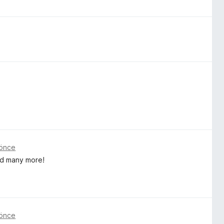
 önce
nd many more!
 önce