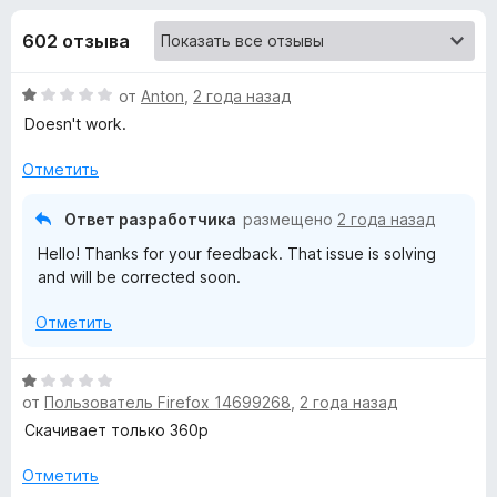
н
и
з
з
602 отзыва
е
а
5
р
О
от
Anton
,
2 года назад
а
«
ц
Doesn't work.
F
е
i
Y
н
Отметить
r
е
e
o
н
Ответ разработчика
размещено
2 года назад
f
о
Hello! Thanks for your feedback. That issue is solving
н
o
u
and will be corrected soon.
а
x
1
T
Отметить
и
з
u
5
О
от
Пользователь Firefox 14699268
,
2 года назад
ц
b
е
Скачивает только 360p
н
е
Отметить
e