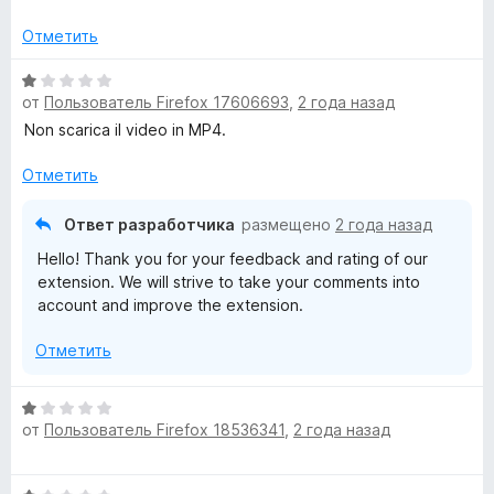
е
н
Отметить
е
н
О
о
от
Пользователь Firefox 17606693
,
2 года назад
ц
н
е
Non scarica il video in MP4.
а
н
1
е
Отметить
и
н
з
о
Ответ разработчика
размещено
2 года назад
5
н
Hello! Thank you for your feedback and rating of our
а
extension. We will strive to take your comments into
1
account and improve the extension.
и
з
Отметить
5
О
от
Пользователь Firefox 18536341
,
2 года назад
ц
е
н