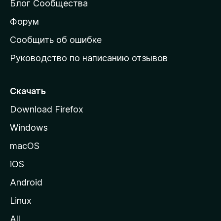
Блог Сообщества
а
ш
Форум
н
Сообщить об ошибке
ю
Руководство по написанию отзывов
ю
с
т
Скачать
р
Download Firefox
а
Windows
н
и
macOS
ц
iOS
у
M
Android
o
Linux
z
All