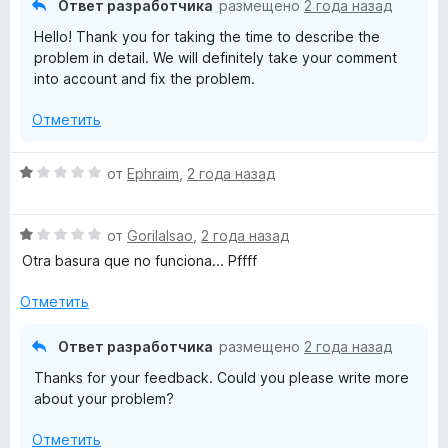
Ответ разработчика
размещено
2 года назад
а
Hello! Thank you for taking the time to describe the
4
problem in detail. We will definitely take your comment
и
into account and fix the problem.
з
5
Отметить
О
от
Ephraim
,
2 года назад
ц
е
О
н
от
GorilaIsao
,
2 года назад
ц
е
Otra basura que no funciona... Pffff
е
н
н
о
Отметить
е
н
н
а
Ответ разработчика
размещено
2 года назад
о
1
Thanks for your feedback. Could you please write more
н
и
about your problem?
а
з
1
5
Отметить
и