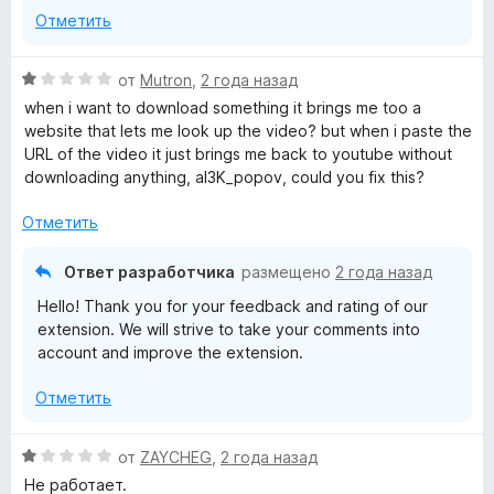
1
Отметить
и
з
5
О
от
Mutron
,
2 года назад
ц
when i want to download something it brings me too a
е
website that lets me look up the video? but when i paste the
н
URL of the video it just brings me back to youtube without
е
downloading anything, al3K_popov, could you fix this?
н
о
Отметить
н
а
Ответ разработчика
размещено
2 года назад
1
Hello! Thank you for your feedback and rating of our
и
extension. We will strive to take your comments into
з
account and improve the extension.
5
Отметить
О
от
ZAYCHEG
,
2 года назад
ц
Не работает.