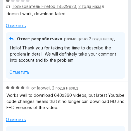
О
е
от
Пользователь Firefox 18529923
,
2 года назад
ц
н
е
doesn't work, download failed
о
н
н
е
Отметить
а
н
1
о
и
Ответ разработчика
размещено
2 года назад
н
з
Hello! Thank you for taking the time to describe the
а
5
problem in detail. We will definitely take your comment
1
into account and fix the problem.
и
з
Отметить
5
О
от
laowei
,
2 года назад
ц
Works well to download 640x360 videos, but latest Youtube
е
code changes means that it no longer can download HD and
н
FHD versions of the video.
е
н
Отметить
о
н