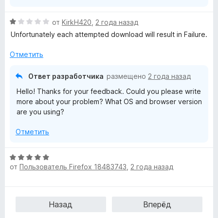
з
5
О
от
KirkH420
,
2 года назад
ц
Unfortunately each attempted download will result in Failure.
е
н
Отметить
е
н
Ответ разработчика
размещено
2 года назад
о
Hello! Thanks for your feedback. Could you please write
н
more about your problem? What OS and browser version
а
are you using?
1
и
Отметить
з
5
О
от
Пользователь Firefox 18483743
,
2 года назад
ц
е
н
е
Назад
Вперёд
н