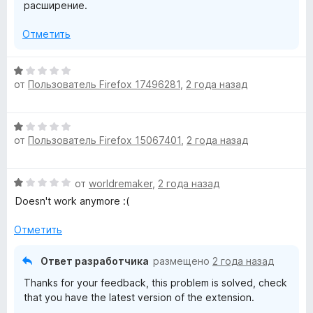
расширение.
Отметить
О
от
Пользователь Firefox 17496281
,
2 года назад
ц
е
н
О
е
от
Пользователь Firefox 15067401
,
2 года назад
ц
н
е
о
н
н
О
от
worldremaker
,
2 года назад
е
а
ц
н
Doesn't work anymore :(
1
е
о
и
н
н
Отметить
з
е
а
5
н
1
Ответ разработчика
размещено
2 года назад
о
и
Thanks for your feedback, this problem is solved, check
н
з
that you have the latest version of the extension.
а
5