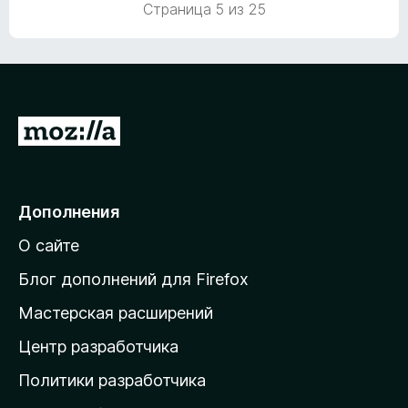
о
Страница 5 из 25
н
а
5
и
з
5
П
е
р
е
Дополнения
й
О сайте
т
и
Блог дополнений для Firefox
н
Мастерская расширений
а
Центр разработчика
д
о
Политики разработчика
м