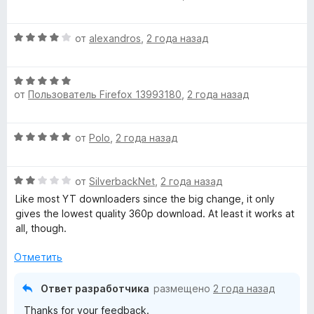
r
е
н
5
н
о
и
О
от
alexandros
,
2 года назад
е
н
»
з
ц
н
а
5
е
о
1
О
н
н
и
от
Пользователь Firefox 13993180
,
2 года назад
ц
е
а
з
е
н
1
5
н
о
и
О
от
Polo
,
2 года назад
е
н
з
ц
н
а
5
е
о
4
О
н
от
SilverbackNet
,
2 года назад
н
и
ц
е
а
Like most YT downloaders since the big change, it only
з
е
н
5
gives the lowest quality 360p download. At least it works at
5
н
о
и
all, though.
е
н
з
н
а
Отметить
5
о
5
н
и
Ответ разработчика
размещено
2 года назад
а
з
Thanks for your feedback.
2
5