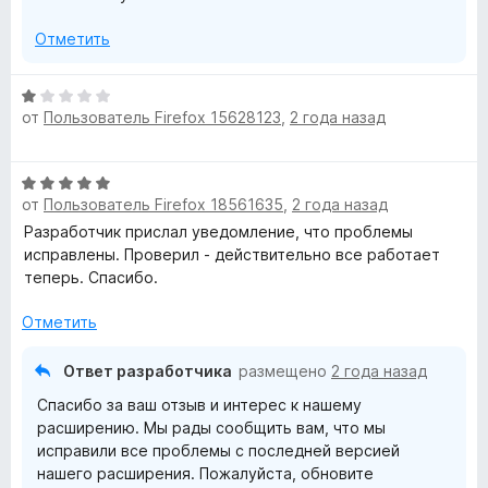
и
Отметить
з
5
О
от
Пользователь Firefox 15628123
,
2 года назад
ц
е
н
О
е
от
Пользователь Firefox 18561635
,
2 года назад
ц
н
е
Разработчик прислал уведомление, что проблемы
о
н
исправлены. Проверил - действительно все работает
н
е
теперь. Спасибо.
а
н
1
о
Отметить
и
н
з
а
5
Ответ разработчика
размещено
2 года назад
5
Спасибо за ваш отзыв и интерес к нашему
и
расширению. Мы рады сообщить вам, что мы
з
исправили все проблемы с последней версией
5
нашего расширения. Пожалуйста, обновите