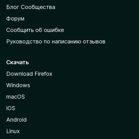
м
Блог Сообщества
а
ш
Форум
н
Сообщить об ошибке
ю
Руководство по написанию отзывов
ю
с
т
Скачать
р
Download Firefox
а
Windows
н
и
macOS
ц
iOS
у
M
Android
o
Linux
z