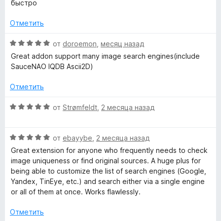
е
н
и
быстро
н
а
з
о
5
5
Отметить
н
и
а
з
О
от
doroemon
,
месяц назад
5
5
ц
Great addon support many image search engines(include
и
е
SauceNAO IQDB Ascii2D)
з
н
5
е
Отметить
н
о
О
от
Strømfeldt
,
2 месяца назад
н
ц
а
е
5
О
н
от
ebayybe
,
2 месяца назад
и
ц
е
Great extension for anyone who frequently needs to check
з
е
н
image uniqueness or find original sources. A huge plus for
5
н
о
being able to customize the list of search engines (Google,
е
н
Yandex, TinEye, etc.) and search either via a single engine
н
а
or all of them at once. Works flawlessly.
о
5
н
и
Отметить
а
з