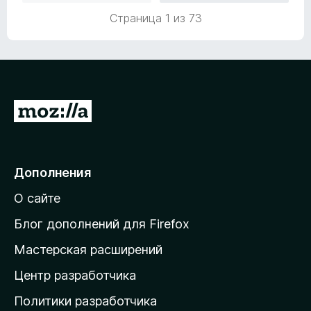
о
5
5
Страница 1 из 73
н
и
а
з
5
5
и
з
5
П
е
р
е
Дополнения
й
О сайте
т
и
Блог дополнений для Firefox
н
Мастерская расширений
а
Центр разработчика
д
о
Политики разработчика