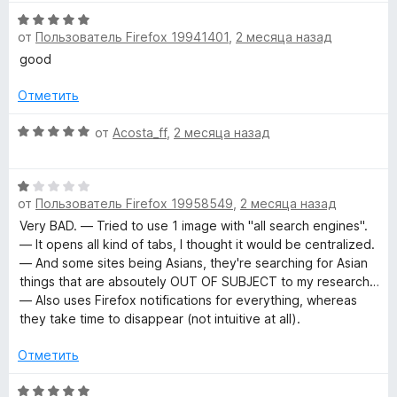
5
5
О
и
от
Пользователь Firefox 19941401
,
2 месяца назад
ц
з
е
good
5
н
е
Отметить
н
о
О
от
Acosta_ff
,
2 месяца назад
н
ц
а
е
О
5
н
от
Пользователь Firefox 19958549
,
2 месяца назад
ц
и
е
е
з
н
Very BAD. — Tried to use 1 image with "all search engines".
н
5
о
— It opens all kind of tabs, I thought it would be centralized.
е
н
— And some sites being Asians, they're searching for Asian
н
а
things that are absoutely OUT OF SUBJECT to my research…
о
5
— Also uses Firefox notifications for everything, whereas
н
и
they take time to disappear (not intuitive at all).
а
з
1
5
Отметить
и
з
О