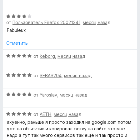
ц
е
а
е
н
5
О
н
о
и
от
Пользователь Firefox 20021341
,
месяц назад
ц
е
н
з
е
н
а
Fabuleux
5
н
о
4
е
н
Отметить
и
н
а
з
о
О
5
от
keborg
,
месяц назад
5
н
ц
и
а
е
з
О
4
н
от
SEBAS204
,
месяц назад
5
ц
и
е
е
з
н
О
н
от
Yaroslav
,
месяц назад
5
о
ц
е
н
е
н
а
О
н
от
AETH
,
месяц назад
о
5
ц
е
н
и
ахуенно, раньше я просто заходил на google.com потом
е
н
а
з
уже на объектив и копировал фотку на сайте что мне
н
о
5
5
надо а тут так много сервисов так ещё и так просто и