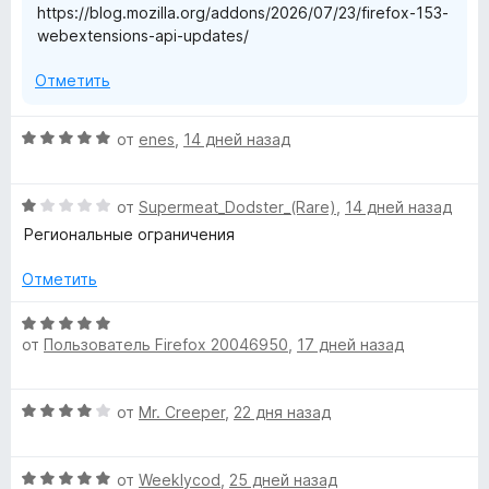
https://blog.mozilla.org/addons/2026/07/23/firefox-153-
webextensions-api-updates/
Отметить
О
от
enes
,
14 дней назад
ц
е
О
н
от
Supermeat_Dodster_(Rare)
,
14 дней назад
ц
е
Региональные ограничения
е
н
н
о
Отметить
е
н
н
а
О
о
5
от
Пользователь Firefox 20046950
,
17 дней назад
ц
н
и
е
а
з
н
О
1
от
Mr. Creeper
,
22 дня назад
5
е
ц
и
н
е
з
о
О
н
от
Weeklycod
,
25 дней назад
5
н