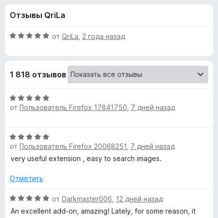
н
,
з
Отзывы QriLa
6
е
а
и
р
з
О
от
QriLa
,
2 года назад
а
«
5
ц
F
е
н
i
S
1 818 отзывов
е
r
н
e
e
о
О
f
н
от
Пользователь Firefox 17841750
,
7 дней назад
ц
o
a
а
е
x
5
н
О
и
е
r
от
Пользователь Firefox 20068251
,
7 дней назад
ц
з
н
е
5
very useful extension , easy to search images.
о
c
н
н
е
Отметить
а
h
н
5
о
О
от
Darkmaster006
,
12 дней назад
и
н
ц
b
з
An excellent add-on, amazing! Lately, for some reason, it