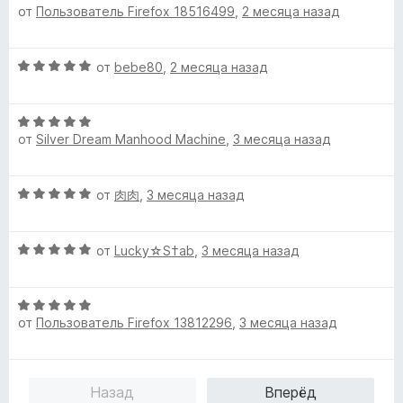
от
Пользователь Firefox 18516499
,
2 месяца назад
5
ц
е
н
О
от
bebe80
,
2 месяца назад
е
ц
н
е
о
О
н
н
от
Silver Dream Manhood Machine
,
3 месяца назад
ц
е
а
е
н
5
н
о
и
О
от
肉肉
,
3 месяца назад
е
н
з
ц
н
а
5
е
о
5
О
н
от
Lucky☆S†ab
,
3 месяца назад
н
и
ц
е
а
з
е
н
5
5
О
н
о
и
от
Пользователь Firefox 13812296
,
3 месяца назад
ц
е
н
з
е
н
а
5
н
о
5
е
н
и
Назад
Вперёд
н
а
з