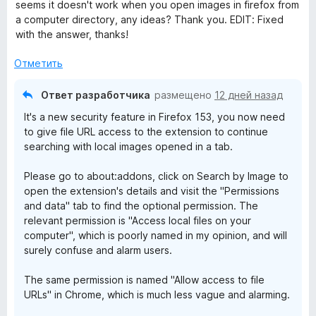
а
е
5
seems it doesn't work when you open images in firefox from
5
н
a computer directory, any ideas? Thank you. EDIT: Fixed
y
и
е
with the answer, thanks!
з
н
I
5
о
Отметить
н
m
а
Ответ разработчика
размещено
12 дней назад
5
It's a new security feature in Firefox 153, you now need
и
a
to give file URL access to the extension to continue
з
searching with local images opened in a tab.
5
g
Please go to about:addons, click on Search by Image to
e
open the extension's details and visit the "Permissions
and data" tab to find the optional permission. The
relevant permission is "Access local files on your
»
computer", which is poorly named in my opinion, and will
surely confuse and alarm users.
The same permission is named "Allow access to file
URLs" in Chrome, which is much less vague and alarming.