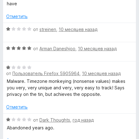
а
н
have
5
е
и
н
Отметить
з
о
5
н
О
от
streinen
,
10 месяцев назад
а
ц
3
е
О
и
н
от
Arman Daneshjoo
,
10 месяцев назад
ц
з
е
е
5
н
О
н
о
от
Пользователь Firefox 5905964
,
10 месяцев назад
ц
е
н
е
н
а
Malware. Timezone monkeying (nonsense values) makes
н
о
1
you very, very unique and very, very easy to track! Says
е
н
и
privacy on the tin, but achieves the opposite.
н
а
з
о
5
Отметить
5
н
и
а
О
з
от
Dark Thoughts
,
год назад
1
ц
5
Abandoned years ago.
и
е