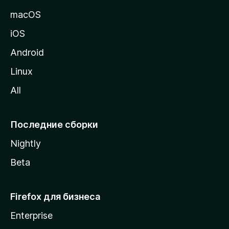
и
macOS
ц
iOS
у
M
Android
o
Linux
z
All
i
l
l
Последние сборки
a
Nightly
Beta
Firefox для бизнеса
Enterprise