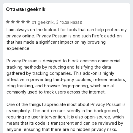
н
,
з
Отзывы geeknik
4
е
а
и
р
з
О
от
geeknik
,
3 года назад
а
«
5
ц
I am always on the lookout for tools that can help protect my
F
е
privacy online. Privacy Possum is one such Firefox add-on
н
i
that has made a significant impact on my browsing
P
е
r
experience.
н
e
r
о
Privacy Possum is designed to block common commercial
f
н
tracking methods by reducing and falsifying the data
o
i
а
gathered by tracking companies. This add-on is highly
x
5
effective in preventing third-party cookies, referer headers,
и
v
etag tracking, and browser fingerprinting, which are all
з
commonly used to track users across the internet.
5
a
One of the things I appreciate most about Privacy Possum is
its simplicity. The add-on runs silently in the background,
c
requiring no user intervention. It is also open-source, which
means that its code is transparent and can be reviewed by
y
anyone, ensuring that there are no hidden privacy risks.