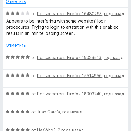
з
н
Отметить
5
е
н
О
от
Пользователь Firefox 16480293
,
год назад
о
ц
Appears to be interfering with some websites' login
н
е
procedures. Trying to login to artstation with this enabled
а
н
results in an infinite loading screen.
1
е
и
н
Отметить
з
о
5
н
О
от
Пользователь Firefox 19026513
,
год назад
а
ц
3
е
и
О
н
от
Пользователь Firefox 15514956
,
год назад
з
ц
е
5
е
н
О
н
от
Пользователь Firefox 18903740
,
год назад
о
ц
е
н
е
н
а
О
н
от
Juan García
,
год назад
о
5
ц
е
н
и
е
н
а
з
О
н
от
LiaaWho?
,
2 года назад
о
5
5