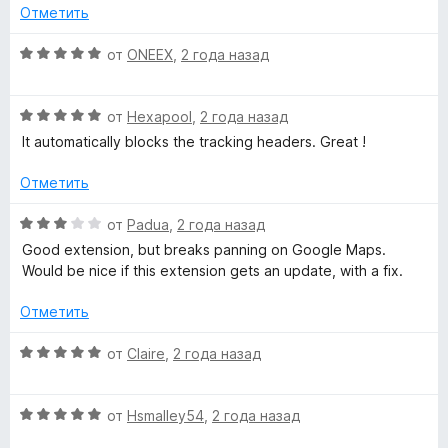
а
5
Отметить
2
и
О
от
ONEEX
,
2 года назад
з
ц
5
е
О
н
от
Hexapool
,
2 года назад
ц
е
It automatically blocks the tracking headers. Great !
е
н
н
о
Отметить
е
н
н
а
О
от
Padua
,
2 года назад
о
5
ц
Good extension, but breaks panning on Google Maps.
н
и
е
Would be nice if this extension gets an update, with a fix.
а
з
н
5
5
е
Отметить
и
н
з
о
О
от
Claire
,
2 года назад
5
н
ц
а
е
3
О
н
от
Hsmalley54
,
2 года назад
и
ц
е