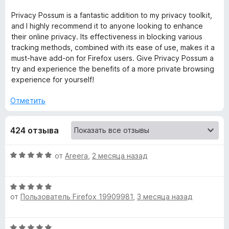
Privacy Possum is a fantastic addition to my privacy toolkit,
P
and I highly recommend it to anyone looking to enhance
their online privacy. Its effectiveness in blocking various
o
tracking methods, combined with its ease of use, makes it a
must-have add-on for Firefox users. Give Privacy Possum a
s
try and experience the benefits of a more private browsing
experience for yourself!
s
Отметить
u
424 отзыва
m
О
от
Areera
,
2 месяца назад
»
ц
е
О
н
от
Пользователь Firefox 19909981
,
3 месяца назад
ц
е
е
н
н
о
О