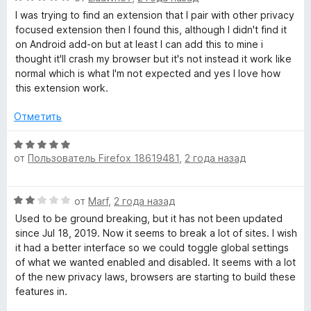
ц
е
н
и
I was trying to find an extension that I pair with other privacy
е
н
а
з
focused extension then I found this, although I didn't find it
н
о
5
5
on Android add-on but at least I can add this to mine i
е
н
и
thought it'll crash my browser but it's not instead it work like
н
а
з
normal which is what I'm not expected and yes I love how
о
5
5
this extension work.
н
и
а
з
Отметить
5
5
и
О
з
от
Пользователь Firefox 18619481
,
2 года назад
ц
5
е
н
О
от
Marf
,
2 года назад
е
ц
н
Used to be ground breaking, but it has not been updated
е
о
since Jul 18, 2019. Now it seems to break a lot of sites. I wish
н
н
it had a better interface so we could toggle global settings
е
а
of what we wanted enabled and disabled. It seems with a lot
н
5
of the new privacy laws, browsers are starting to build these
о
и
features in.
н
з