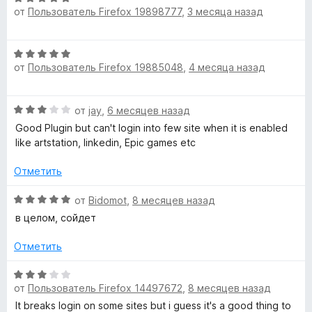
е
н
от
Пользователь Firefox 19898777
,
3 месяца назад
ц
н
а
е
о
5
н
н
и
О
е
а
з
от
Пользователь Firefox 19885048
,
4 месяца назад
ц
н
5
5
е
о
и
н
н
з
О
от
jay
,
6 месяцев назад
е
а
5
ц
н
Good Plugin but can't login into few site when it is enabled
5
е
о
like artstation, linkedin, Epic games etc
и
н
н
з
е
а
Отметить
5
н
5
о
О
и
от
Bidomot
,
8 месяцев назад
н
ц
з
в целом, сойдет
а
е
5
3
н
Отметить
и
е
з
н
О
5
о
от
Пользователь Firefox 14497672
,
8 месяцев назад
ц
н
е
It breaks login on some sites but i guess it's a good thing to