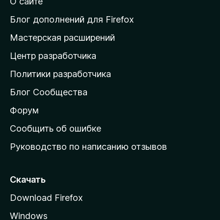
О сайте
т
и
Блог дополнений для Firefox
н
Мастерская расширений
а
Центр разработчика
д
о
Политики разработчика
м
Блог Сообщества
а
ш
Форум
н
Сообщить об ошибке
ю
Руководство по написанию отзывов
ю
с
т
Скачать
р
Download Firefox
а
Windows
н