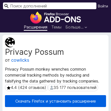
П
Войти
о
Д
и
о
с
п
Расширения
Темы
Больше…
к
о
л
М
н
е
Privacy Possum
т
е
а
н
от
cowlicks
д
и
а
я
Privacy Possum monkey wrenches common
н
д
commercial tracking methods by reducing and
н
л
falsifying the data gathered by tracking companies.
ы
я
е
4.4 (424 отзывов)
35 177 пользователей
4.4 (424 отзывов)
35 177 пользователей
р
б
а
р
Скачать Firefox и установить расширение
с
а
ш
у