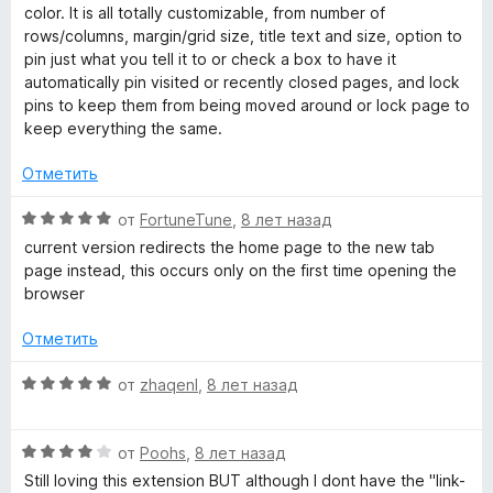
з
color. It is all totally customizable, from number of
5
rows/columns, margin/grid size, title text and size, option to
pin just what you tell it to or check a box to have it
automatically pin visited or recently closed pages, and lock
pins to keep them from being moved around or lock page to
keep everything the same.
Отметить
О
от
FortuneTune
,
8 лет назад
ц
current version redirects the home page to the new tab
е
page instead, this occurs only on the first time opening the
н
browser
е
н
Отметить
о
н
О
от
zhaqenl
,
8 лет назад
а
ц
5
е
и
О
н
от
Poohs
,
8 лет назад
з
ц
е
Still loving this extension BUT although I dont have the "link-