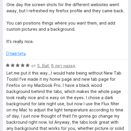
з
н
One day the screen shots for the different websites went
5
е
away, but I refreshed my firefox profile and they came back.
н
о
You can positions things where you want them, and add
н
custom pictures and a background.
а
5
It's really nice.
и
з
Отметить
5
О
от
S. Ball
,
8 лет назад
ц
Let me put it this way...I would hate being without New Tab
е
Tools! I've made it my home page and new tab page for
н
Firefox on my Macbook Pro. I have a black wood
е
background behind the tabs, which makes the whole page
н
look really nice and is easy on the eyes. I chose a dark
о
background for late night use, but now I use the Flux filter
н
on my Mac to adjust the light temperature according to time
а
of day. I just now thought of that! I'm gonna go change my
5
backround right now. lol Anyway, the tabs look great with
и
any background that works for you, whether picture or solid