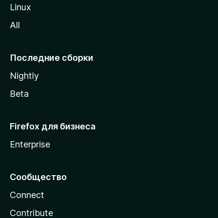
o
Linux
z
All
i
l
l
Последние сборки
a
Nightly
Beta
Firefox для бизнеса
Enterprise
Сообщество
Connect
Contribute