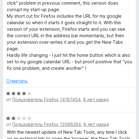
5
е
н
click" problem in previous comment, this version does
н
о
corrupt my start-up page.
е
н
My short cut for Firefox includes the URL for my google
н
а
calandar so when it starts it goes straight to it. With this
о
5
version of your extension, Firefox starts and you can see
н
и
the correct URL in the address bar momentarily, but then
а
з
your extension over-writes it and you get the New Tabs
4
5
page.
и
Hardly life changing - I just hit the home button which is also
з
set to my google calandar URL - but proof positive that "you
5
fix one problem, and create another" !
Отметить
О
от
Пользователь Firefox 14187454
,
8 лет назад
ц
е
н
О
е
от
Пользователь Firefox 13566264
,
8 лет назад
ц
н
е
With the newest update of New Tab Tools, any time I click
о
н
on an external link to open the browser, the New Tab Tools