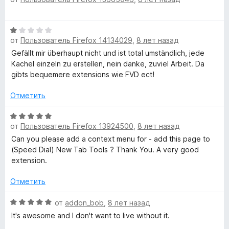
ц
а
е
5
н
О
и
е
от
Пользователь Firefox 14134029
,
8 лет назад
ц
з
н
е
5
Gefällt mir überhaupt nicht und ist total umständlich, jede
о
н
Kachel einzeln zu erstellen, nein danke, zuviel Arbeit. Da
н
е
gibts bequemere extensions wie FVD ect!
а
н
4
о
Отметить
и
н
з
а
О
5
от
Пользователь Firefox 13924500
,
8 лет назад
1
ц
и
е
Can you please add a context menu for - add this page to
з
н
(Speed Dial) New Tab Tools ? Thank You. A very good
5
е
extension.
н
о
Отметить
н
а
О
от
addon_bob
,
8 лет назад
5
ц
It's awesome and I don't want to live without it.
и
е