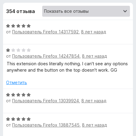
н
и
з
з
354 отзыва
е
а
5
р
О
а
«
от
Пользователь Firefox 14317592
,
8 лет назад
ц
F
е
i
N
н
r
О
е
от
Пользователь Firefox 14247854
e
,
8 лет назад
ц
e
н
е
f
This extension does literally nothing. I can't see any options
о
н
anywhere and the button on the top doesn't work. GG
н
o
w
е
а
x
н
Отметить
5
T
о
и
н
О
з
от
Пользователь Firefox 13039924
,
8 лет назад
а
ц
a
5
1
е
и
н
b
О
з
е
от
Пользователь Firefox 13887545
,
8 лет назад
ц
5
н
T
е
о