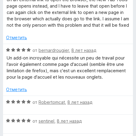
н
е
page opens instead, and I have to leave that open before I
а
н
can again click on the external link to open a new page in
4
о
the browser which actually does go to the link. I assume I am
и
н
not the only person with this problem and that it will be fixed
з
а
5
2
Отметить
и
з
О
от
bernardrougier
,
8 лет назад
5
ц
Un add-on incroyable qui nécessite un peu de travail pour
е
l'avoir également comme page d'accueil (semble être une
н
limitation de firefox), mais c'est un excellent remplacement
е
pour la page d'accueil et les nouveaux onglets.
н
о
Отметить
н
а
О
от
Robertomcat
,
8 лет назад
5
ц
и
е
з
О
н
от
sentinel
,
8 лет назад
5
ц
е
е
н