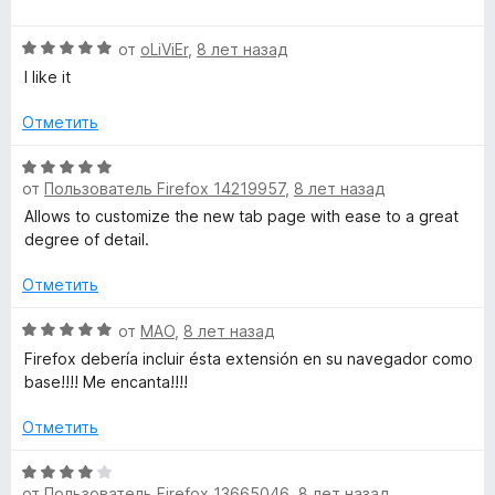
е
н
5
н
о
и
О
от
oLiViEr
,
8 лет назад
е
н
з
ц
н
а
I like it
5
е
о
4
н
н
Отметить
и
е
а
з
н
О
5
5
о
от
Пользователь Firefox 14219957
,
8 лет назад
ц
и
н
е
з
Allows to customize the new tab page with ease to a great
а
н
5
degree of detail.
5
е
и
н
Отметить
з
о
5
н
О
от
MAO
,
8 лет назад
а
ц
Firefox debería incluir ésta extensión en su navegador como
5
е
base!!!! Me encanta!!!!
и
н
з
е
Отметить
5
н
о
О
н
от
Пользователь Firefox 13665046
,
8 лет назад