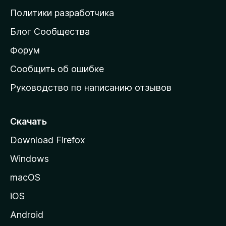
о
Политики разработчика
м
Блог Сообщества
а
ш
Форум
н
Сообщить об ошибке
ю
Руководство по написанию отзывов
ю
с
т
Скачать
р
Download Firefox
а
Windows
н
и
macOS
ц
iOS
у
M
Android