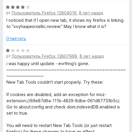
н
н
О
е
o
а
от
Пользователь Firefox 12804016
,
8 лет назад
ц
н
5
е
I noticed that if I open new tab, it shows my firefox is linking
о
и
o
н
to "xvyhaajworsellic.review." May I know what it is?
н
з
е
а
5
l
н
Отметить
5
о
и
н
О
s
з
от
Пользователь Firefox 13807968
,
8 лет назад
а
ц
5
4
е
i was happy until update - evrthng's gone.
»
и
н
~~~~~~~~~~~~~~~~~~~~~~~~~~~~~~~~~~~~~~~~~~~~~
з
е
~~~~~~~~~~~~~~
5
н
New Tab Tools couldn't start properly. Try these:
о
н
If cookies are disabled, add an exception for moz-
а
extension://69e87d6a-111b-4829-8dbe-061d87733b5c/.
1
Go to about:config and check dom.indexedDB.enabled is
и
set to true.
з
5
You will need to restart New Tab Tools (or just restart
Firefox) for these changes to have an effect.