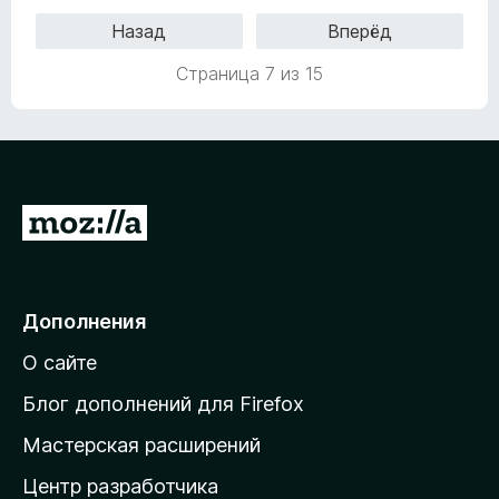
н
о
Назад
Вперёд
е
н
н
а
Страница 7 из 15
о
5
н
и
а
з
5
5
и
з
П
5
е
р
е
Дополнения
й
О сайте
т
и
Блог дополнений для Firefox
н
Мастерская расширений
а
Центр разработчика
д