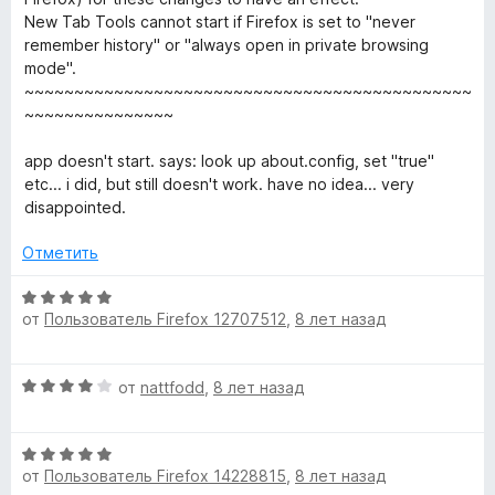
New Tab Tools cannot start if Firefox is set to "never
remember history" or "always open in private browsing
mode".
~~~~~~~~~~~~~~~~~~~~~~~~~~~~~~~~~~~~~~~~~~~~~
~~~~~~~~~~~~~~~
app doesn't start. says: look up about.config, set "true"
etc... i did, but still doesn't work. have no idea... very
disappointed.
Отметить
О
от
Пользователь Firefox 12707512
,
8 лет назад
ц
е
н
О
от
nattfodd
,
8 лет назад
е
ц
н
е
о
О
н
н
от
Пользователь Firefox 14228815
,
8 лет назад
ц
е
а