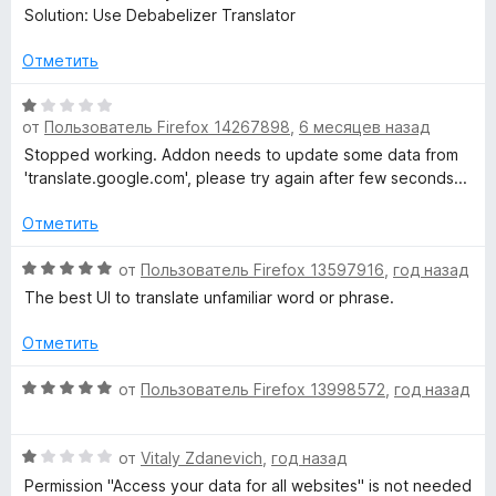
5
н
Solution: Use Debabelizer Translator
о
T
н
Отметить
а
r
5
О
и
от
Пользователь Firefox 14267898
,
6 месяцев назад
ц
a
з
е
Stopped working. Addon needs to update some data from
5
н
'translate.google.com', please try again after few seconds...
n
е
н
Отметить
о
s
н
О
от
Пользователь Firefox 13597916
,
год назад
а
ц
The best UI to translate unfamiliar word or phrase.
l
1
е
и
н
Отметить
a
з
е
5
н
О
от
Пользователь Firefox 13998572
,
год назад
t
о
ц
н
е
а
О
н
o
от
Vitaly Zdanevich
,
год назад
5
ц
е
Permission "Access your data for all websites" is not needed