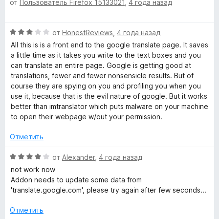
от
Пользователь Firefox 15133021
,
4 года назад
ц
е
н
з
е
н
а
5
н
о
2
О
от
HonestReviews
,
4 года назад
е
н
и
ц
н
а
All this is is a front end to the google translate page. It saves
з
е
о
5
a little time as it takes you write to the text boxes and you
5
н
н
и
can translate an entire page. Google is getting good at
е
а
з
translations, fewer and fewer nonsensicle results. But of
н
5
5
course they are spying on you and profiling you when you
о
и
use it, because that is the evil nature of google. But it works
н
з
better than imtranslator which puts malware on your machine
а
5
to open their webpage w/out your permission.
3
и
Отметить
з
5
О
от
Alexander
,
4 года назад
ц
not work now
е
Addon needs to update some data from
н
'translate.google.com', please try again after few seconds...
е
н
Отметить
о