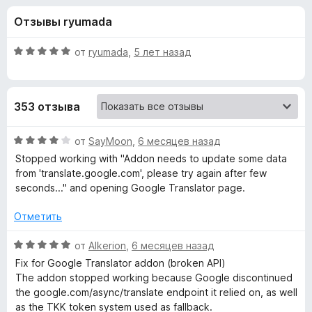
н
,
з
Отзывы ryumada
1
е
а
и
р
з
О
от
ryumada
,
5 лет назад
а
«
5
ц
F
е
н
i
G
353 отзыва
е
r
н
e
o
о
О
от
SayMoon
,
6 месяцев назад
f
н
ц
Stopped working with "Addon needs to update some data
o
o
а
е
from 'translate.google.com', please try again after few
x
5
н
seconds..." and opening Google Translator page.
и
е
g
з
н
Отметить
5
о
l
н
О
от
Alkerion
,
6 месяцев назад
а
ц
Fix for Google Translator addon (broken API)
e
4
е
The addon stopped working because Google discontinued
и
н
the google.com/async/translate endpoint it relied on, as well
™
з
е
as the TKK token system used as fallback.