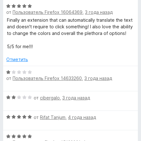
н
а
з
О
о
5
от
Пользователь Firefox 16064369
,
3 года назад
5
ц
н
и
е
Finally an extension that can automatically translate the text
а
з
н
and doesn't require to click something! I also love the ability
1
5
е
to change the colors and overall the plethora of options!
и
н
з
о
5/5 for me!!!
5
н
а
Отметить
5
и
О
от
Пользователь Firefox 14633260
,
3 года назад
з
ц
5
е
н
О
от
cibergalo
,
3 года назад
е
ц
н
е
о
О
н
от
Rifat Tanjum
,
4 года назад
н
ц
е
а
е
н
1
О
н
о
и