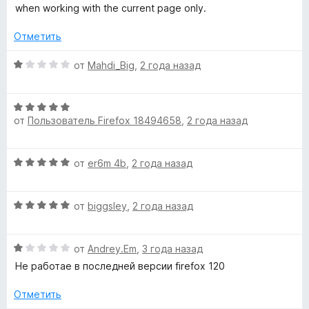
и
е
н
when working with the current page only.
r
з
н
о
5
е
н
Отметить
»
н
а
о
5
О
от
Mahdi_Big
,
2 года назад
н
и
ц
а
з
е
1
5
О
н
и
от
Пользователь Firefox 18494658
,
2 года назад
ц
е
з
е
н
5
н
о
О
от
er6m 4b
,
2 года назад
е
н
ц
н
а
е
о
1
О
н
от
biggsley
,
2 года назад
н
и
ц
е
а
з
е
н
5
5
О
н
от
Andrey.Em
,
3 года назад
о
и
ц
е
н
Не работае в последней версии firefox 120
з
е
н
а
5
н
о
5
Отметить
е
н
и