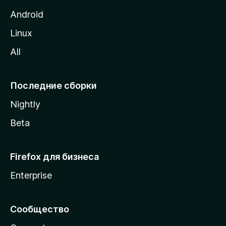
M
Android
o
Linux
z
All
i
l
l
Последние сборки
a
Nightly
Beta
Firefox для бизнеса
Enterprise
Сообщество