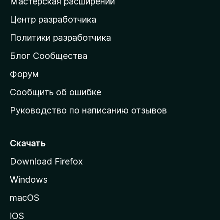
Мастерская расширений
а
Центр разработчика
д
о
Политики разработчика
м
Блог Сообщества
а
ш
Форум
н
Сообщить об ошибке
ю
Руководство по написанию отзывов
ю
с
т
Скачать
р
Download Firefox
а
Windows
н
и
macOS
ц
iOS
у