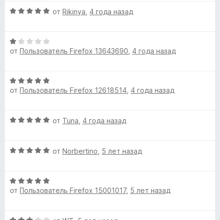
н
О
от
Rikinya
,
4 года назад
а
ц
4
е
и
О
н
з
от
Пользователь Firefox 13643690
,
4 года назад
ц
е
5
е
н
н
о
О
е
н
от
Пользователь Firefox 12618514
,
4 года назад
ц
н
а
е
о
5
н
н
и
О
от
Tuna
,
4 года назад
е
а
з
ц
н
1
5
е
о
и
О
н
от
Norbertino
,
5 лет назад
н
з
ц
е
а
5
е
н
5
О
н
о
и
от
Пользователь Firefox 15001017
,
5 лет назад
ц
е
н
з
е
н
а
5
н
о
5