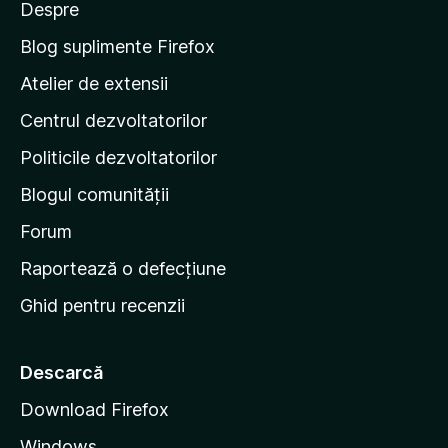
Despre
t
p
e
e
Blog suplimente Firefox
l
p
e
Atelier de extensii
a
Centrul dezvoltatorilor
g
i
Politicile dezvoltatorilor
n
Blogul comunității
a
d
Forum
e
Raportează o defecțiune
s
Ghid pentru recenzii
t
a
r
Descarcă
t
Download Firefox
M
Windows
o