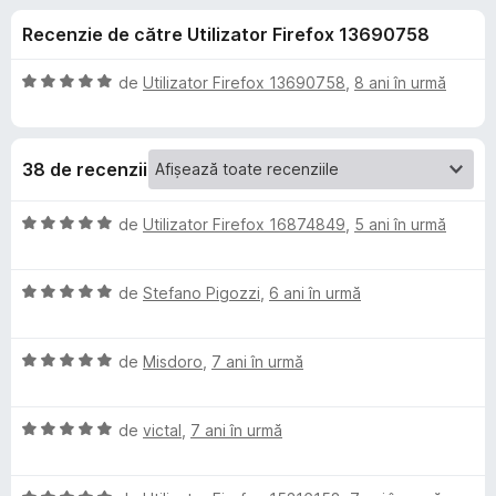
i
c
i
Recenzie de către Utilizator Firefox 13690758
u
r
i
4
e
,
E
de
Utilizator Firefox 13690758
,
8 ani în urmă
f
p
7
v
o
d
a
i
l
x
e
38 de recenzii
n
u
5
a
n
s
t
E
de
Utilizator Firefox 16874849
,
5 ani în urmă
t
(
v
t
e
ă
a
l
)
E
l
de
Stefano Pigozzi
,
6 ani în urmă
e
c
v
u
r
u
a
a
5
E
l
de
Misdoro
,
7 ani în urmă
t
u
d
v
u
(
i
a
a
ă
E
E
n
l
de
victal
,
7 ani în urmă
t
)
v
5
u
(
c
a
n
s
a
ă
u