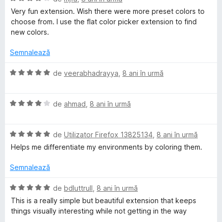
e
i
t
)
v
Very fun extension. Wish there were more preset colors to
l
n
(
c
a
choose from. I use the flat color picker extension to find
e
5
ă
u
l
new colors.
s
)
5
u
t
c
d
a
Semnalează
e
u
i
t
l
5
n
(
E
de
veerabhadrayya
,
8 ani în urmă
e
d
5
ă
v
i
s
)
a
n
t
c
E
l
de
ahmad
,
8 ani în urmă
5
e
u
v
u
s
l
4
a
a
t
e
d
E
l
de
Utilizator Firefox 13825134
,
8 ani în urmă
t
e
i
v
u
(
Helps me differentiate my environments by coloring them.
l
n
a
a
ă
e
5
l
t
)
Semnalează
s
u
(
c
t
a
ă
u
E
de
bdluttrull
,
8 ani în urmă
e
t
)
5
v
This is a really simple but beautiful extension that keeps
l
(
c
d
a
things visually interesting while not getting in the way
e
ă
u
i
l