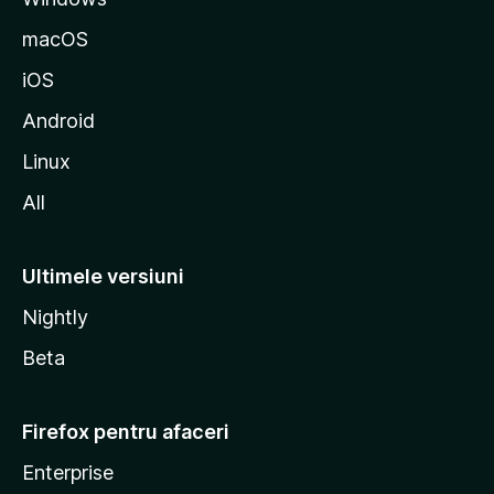
z
macOS
i
iOS
l
l
Android
a
Linux
All
Ultimele versiuni
Nightly
Beta
Firefox pentru afaceri
Enterprise