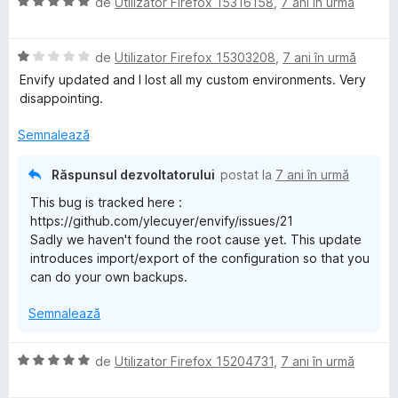
E
l
de
Utilizator Firefox 15316158
,
7 ani în urmă
t
t
)
5
v
u
e
(
c
d
v
a
a
l
ă
u
i
E
l
de
Utilizator Firefox 15303208
,
7 ani în urmă
t
e
)
5
n
i
v
u
(
c
d
5
Envify updated and I lost all my custom environments. Very
a
a
ă
u
i
s
disappointing.
f
l
t
)
5
n
t
u
(
c
d
5
Semnalează
e
a
ă
u
i
s
l
y
t
)
5
n
t
e
Răspunsul dezvoltatorului
postat la
7 ani în urmă
(
c
d
5
e
This bug is tracked here :
ă
u
i
s
l
https://github.com/ylecuyer/envify/issues/21
)
5
n
t
e
Sadly we haven't found the root cause yet. This update
c
d
5
e
introduces import/export of the configuration so that you
u
i
s
l
can do your own backups.
1
n
t
e
d
5
e
Semnalează
i
s
l
n
t
e
5
e
E
de
Utilizator Firefox 15204731
,
7 ani în urmă
s
l
v
t
e
a