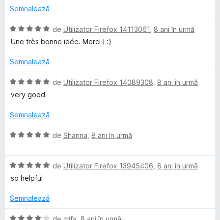
e
t
)
5
Semnalează
(
c
d
ă
u
i
E
de
Utilizator Firefox 14113061
,
8 ani în urmă
)
5
n
v
Une très bonne idée. Merci ! :)
c
d
5
a
u
i
s
l
Semnalează
2
n
t
u
d
5
e
a
E
de
Utilizator Firefox 14089308
,
8 ani în urmă
i
s
l
t
v
very good
n
t
e
(
a
5
e
ă
l
Semnalează
s
l
)
u
t
e
c
a
E
de
Shanna
,
8 ani în urmă
e
u
t
v
l
5
(
a
e
d
ă
E
l
de
Utilizator Firefox 13945406
,
8 ani în urmă
i
)
v
u
so helpful
n
c
a
a
5
u
l
t
Semnalează
s
5
u
(
t
d
a
ă
E
de
mjfa
,
8 ani în urmă