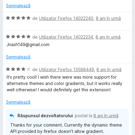
)
4
n
u
Semnalează
c
d
5
a
u
i
s
t
E
de
Utilizator Firefox 14022240
,
8 ani în urmă
5
n
t
(
v
d
5
e
ă
a
i
s
l
)
E
l
de
Utilizator Firefox 14022234
,
8 ani în urmă
n
t
e
c
v
u
Jnash149@gmail.com
5
e
u
a
a
s
l
5
l
t
Semnalează
t
e
d
u
(
e
i
a
ă
E
de
Utilizator Firefox 13588449
,
8 ani în urmă
l
n
t
)
v
It's pretty cool! I wish there were was more support for
e
5
(
c
a
alternative themes and color gradients, but it works really
s
ă
u
l
well otherwise! I would definitely get this extension!
t
)
5
u
e
c
d
a
Semnalează
l
u
i
t
e
5
n
(
Răspunsul dezvoltatorului
postat la
8 ani în urmă
d
5
ă
Thanks for your comment. Currently the dynamic theme
i
s
)
API provided by firefox doesn't allow gradient.
n
t
c