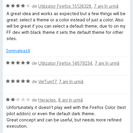
e
E
l
de
Utilizator Firefox 15128328
,
7 ani în urmă
l
v
u
A great idea and works as expected but a few things will be
e
a
a
great: select a theme or a color instead of just a color. Also
l
t
will be great if you can select a default theme, due to on my
u
(
FF dev with black theme it sets the default theme for other
a
ă
sites.
t
)
(
c
Semnalează
ă
u
)
5
E
de
Utilizator Firefox 14679234
,
7 ani în urmă
c
d
v
u
i
a
4
n
E
l
de
VelTum17
,
7 ani în urmă
d
5
v
u
i
s
a
a
n
t
E
l
de
Heracles
,
8 ani în urmă
t
5
e
v
u
(
Unfortunately it doesn’t play well with the Firefox Color (test
s
l
a
a
ă
pilot addon) or even the default dark theme.
t
e
l
t
)
Great concept and can be useful, but needs more refined
e
u
(
c
execution.
l
a
ă
u