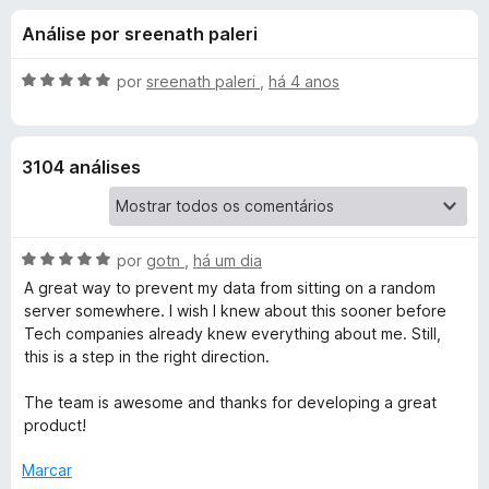
e
4
e
Análise por sreenath paleri
,
f
s
8
o
d
A
por
sreenath paleri
,
há 4 anos
x
p
e
v
5
a
l
a
3104 análises
i
a
r
d
o
A
a
por
gotn
,
há um dia
e
v
m
A great way to prevent my data from sitting on a random
a
5
server somewhere. I wish I knew about this sooner before
P
l
d
Tech companies already knew everything about me. Still,
i
e
this is a step in the right direction.
r
a
5
d
The team is awesome and thanks for developing a great
i
o
product!
e
m
v
Marcar
5