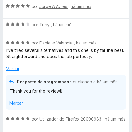
a
a
e
d
A
l
por
Jorge A Aviles
,
há um mês
d
m
e
v
i
o
5
5
a
a
e
d
A
l
por
Tony
,
há um mês
d
m
e
v
i
o
5
5
a
a
e
d
A
l
por
Danielle Valencia
,
há um mês
d
m
e
v
i
o
5
5
I've tried several alternatives and this one is by far the best.
a
a
e
d
Straightforward and does the job perfectly.
l
d
m
e
i
o
5
5
Marcar
a
e
d
d
m
e
Resposta do programador
publicado a
há um mês
o
4
5
Thank you for the review!!
e
d
m
e
Marcar
5
5
d
e
A
por
Utilizador do Firefox 20000983
,
há um mês
5
v
a