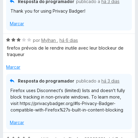
Resposta do programador
publicado a
há 3 dias
e
Thank you for using Privacy Badger!
5
Marcar
A
por
Mylhan
,
há 6 dias
v
firefox prévois de le rendre inutile avec leur blockeur de
a
traqueur
l
i
Marcar
a
d
Resposta do programador
publicado a
há 3 dias
o
Firefox uses Disconnect's (limited) lists and doesn't fully
e
block tracking in non-private windows. To learn more,
m
visit https://privacybadger.org/#Is-Privacy-Badger-
3
compatible-with-Firefox%27s-built-in-content-blocking
d
e
Marcar
5