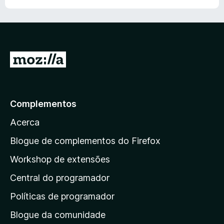
5
I
r
p
a
Complementos
r
Acerca
a
a
Blogue de complementos do Firefox
p
Workshop de extensões
á
Central do programador
g
i
Políticas de programador
n
Blogue da comunidade
a