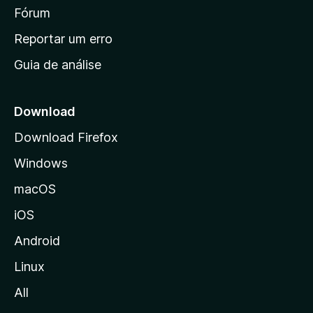
i
Fórum
n
Reportar um erro
i
Guia de análise
c
i
a
Download
l
Download Firefox
d
Windows
a
M
macOS
o
iOS
z
i
Android
l
Linux
l
All
a