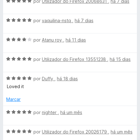
A
por
Utilizador do Firefox 20068631
,
há 7 dias
v
a
A
l
por
vaquilina-nstq
,
há 7 dias
v
i
a
a
A
l
por
Atanu roy
,
há 11 dias
d
v
i
o
a
a
e
A
l
por
Utilizador do Firefox 13551238
,
há 15 dias
d
m
v
i
o
5
a
a
e
d
A
l
por
Duffy
,
há 18 dias
d
m
e
v
i
o
5
5
Loved it
a
a
e
d
l
d
m
e
Marcar
i
o
4
5
a
e
d
A
por
nighter
,
há um mês
d
m
e
v
o
5
5
a
e
d
A
l
por
Utilizador do Firefox 20026179
,
há um mês
m
e
v
i