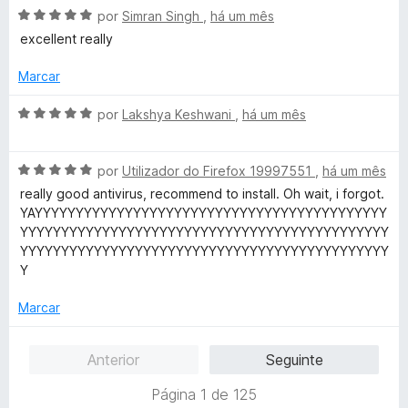
A
l
por
Simran Singh
,
há um mês
v
i
excellent really
a
a
l
d
Marcar
i
o
a
e
A
por
Lakshya Keshwani
,
há um mês
d
m
v
o
5
a
e
d
A
l
por
Utilizador do Firefox 19997551
,
há um mês
m
e
v
i
really good antivirus, recommend to install. Oh wait, i forgot.
5
5
a
a
YAYYYYYYYYYYYYYYYYYYYYYYYYYYYYYYYYYYYYYYYYYYY
d
l
d
YYYYYYYYYYYYYYYYYYYYYYYYYYYYYYYYYYYYYYYYYYYYY
e
i
o
YYYYYYYYYYYYYYYYYYYYYYYYYYYYYYYYYYYYYYYYYYYYY
5
a
e
Y
d
m
o
5
Marcar
e
d
m
e
Anterior
Seguinte
5
5
d
Página 1 de 125
e