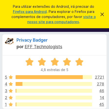
P
Iniciar sessão
Para utilizar extensões do Android, irá precisar do
e
Firefox para Android
. Para explorar o Firefox para
C
D
s
complementos de computadores, por favor
visite o
e
o
nosso site para computadores
.
s
q
m
c
u
a
p
r
i
l
t
A
Privacy Badger
s
a
e
r
a
por
EFF Technologists
m
e
n
r
s
e
t
A
n
e
á
a
v
t
v
4,8 estrelas de 5
a
o
i
l
l
s
5
2721
s
o
i
4
278
d
i
a
o
3
46
d
F
o
s
2
14
e
i
1
45
m
r