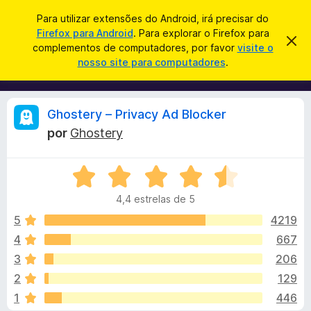
P
Iniciar sessão
Para utilizar extensões do Android, irá precisar do
e
Firefox para Android
. Para explorar o Firefox para
C
D
s
complementos de computadores, por favor
visite o
e
o
nosso site para computadores
.
s
q
m
c
u
a
p
r
i
l
t
A
Ghostery – Privacy Ad Blocker
s
a
e
r
a
por
Ghostery
m
e
n
r
s
e
t
A
n
e
á
a
v
t
v
4,4 estrelas de 5
a
o
i
l
l
s
5
4219
s
o
i
4
667
d
i
a
o
3
206
d
F
o
s
2
129
e
i
1
446
m
r