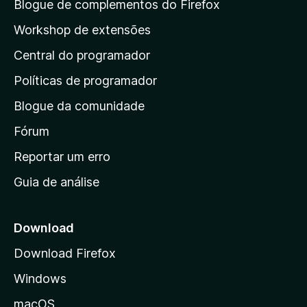
a
Blogue de complementos do Firefox
p
Workshop de extensões
á
Central do programador
g
i
Políticas de programador
n
Blogue da comunidade
a
i
Fórum
n
Reportar um erro
i
Guia de análise
c
i
a
Download
l
Download Firefox
d
Windows
a
M
macOS