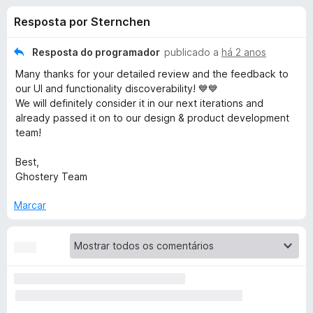
e
4
e
Resposta por Sternchen
,
f
s
4
o
d
Resposta do programador
publicado a
há 2 anos
x
p
e
Many thanks for your detailed review and the feedback to
5
our UI and functionality discoverability! 💙💙
a
We will definitely consider it in our next iterations and
already passed it on to our design & product development
team!
r
Best,
a
Ghostery Team
G
Marcar
h
o
s