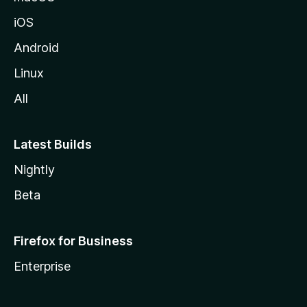
o
iOS
z
i
Android
l
Linux
l
All
a
Latest Builds
Nightly
Beta
Firefox for Business
Enterprise