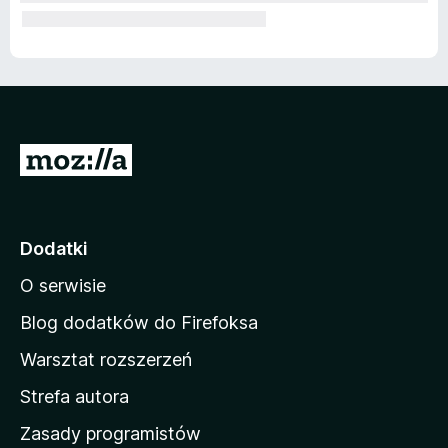
S
t
r
o
Dodatki
n
O serwisie
a
d
Blog dodatków do Firefoksa
o
Warsztat rozszerzeń
m
Strefa autora
o
w
Zasady programistów