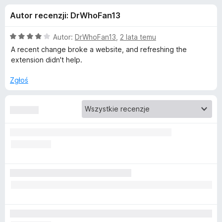
j
5
a
Autor recenzji: DrWhoFan13
r
e
k
O
Autor:
DrWhoFan13
,
2 lata temu
i
d
c
A recent change broke a website, and refreshing the
F
e
extension didn't help.
n
i
o
a
r
Zgłoś
:
e
d
4
f
/
o
a
5
x
t
k
u
N