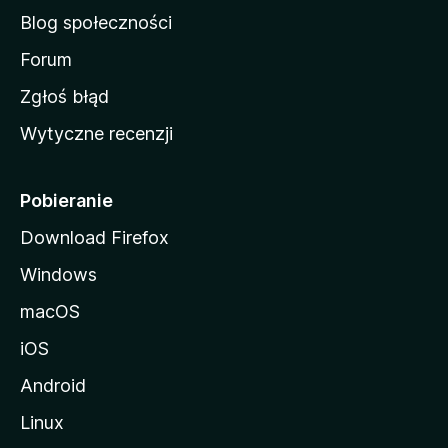
a
Blog społeczności
M
o
Forum
z
Zgłoś błąd
i
Wytyczne recenzji
l
l
i
Pobieranie
Download Firefox
Windows
macOS
iOS
Android
Linux