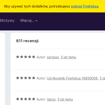
Aby używać tych dodatków, potrzebujesz
pobrać Firefoksa
.
Motywy
Więcej…
811 recenzji
O
Autor:
sergiop
,
5 lat temu
c
e
n
a
O
Autor:
Użytkownik Firefoksa 16893008
,
5 l
:
c
5
e
/
n
5
a
O
Autor:
Varun
,
5 lat temu
:
c