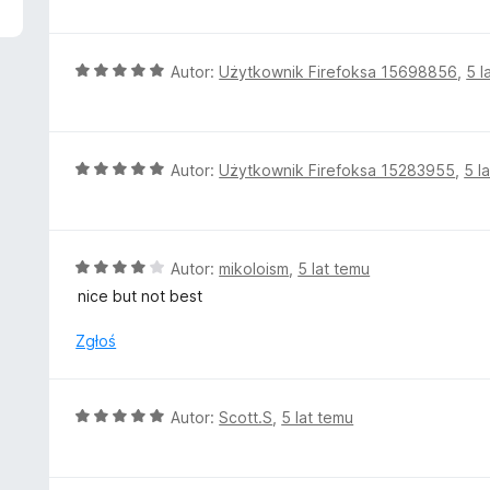
5
e
/
n
5
a
O
Autor:
Użytkownik Firefoksa 15698856
,
5 l
:
c
5
e
/
n
5
a
O
Autor:
Użytkownik Firefoksa 15283955
,
5 l
:
c
5
e
/
n
5
a
O
Autor:
mikoloism
,
5 lat temu
:
c
nice but not best
5
e
/
n
Zgłoś
5
a
:
4
O
Autor:
Scott.S
,
5 lat temu
/
c
5
e
n