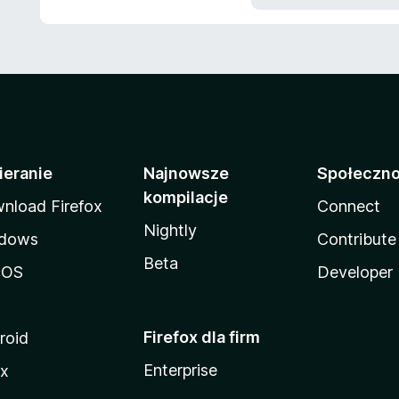
5
ieranie
Najnowsze
Społeczn
kompilacje
nload Firefox
Connect
Nightly
dows
Contribute
Beta
cOS
Developer
Firefox dla firm
roid
Enterprise
ux