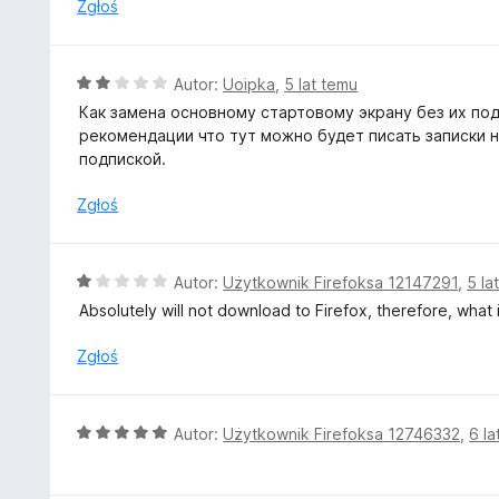
a
Zgłoś
:
5
/
O
Autor:
Uoipka
,
5 lat temu
5
c
Как замена основному стартовому экрану без их под
e
рекомендации что тут можно будет писать записки н
n
подпиской.
a
:
Zgłoś
2
/
5
O
Autor:
Użytkownik Firefoksa 12147291
,
5 la
c
Absolutely will not download to Firefox, therefore, what i
e
n
Zgłoś
a
:
1
O
Autor:
Użytkownik Firefoksa 12746332
,
6 la
/
c
5
e