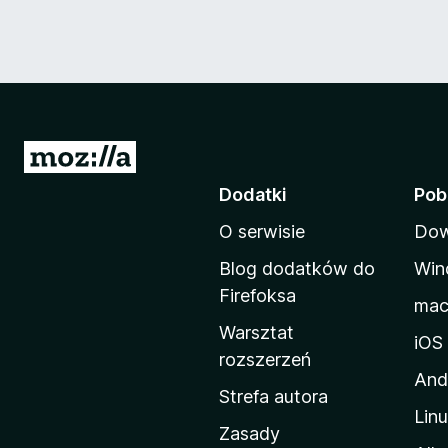
S
t
Dodatki
Pob
r
O serwisie
Dow
o
n
Blog dodatków do
Win
a
Firefoksa
ma
d
Warsztat
o
iOS
rozszerzeń
m
And
o
Strefa autora
Lin
w
Zasady