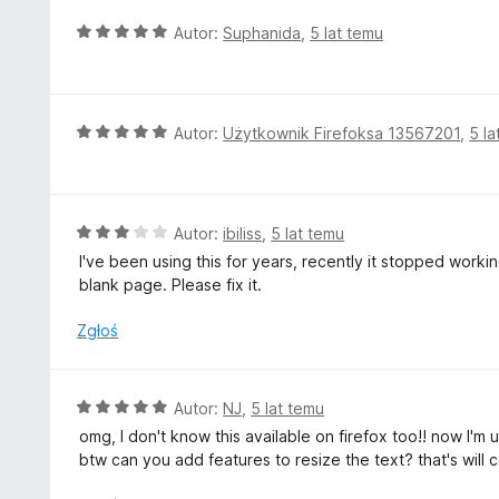
4
O
Autor:
Suphanida
,
5 lat temu
/
c
5
e
n
a
O
Autor:
Użytkownik Firefoksa 13567201
,
5 la
:
c
5
e
/
n
5
a
O
Autor:
ibiliss
,
5 lat temu
:
c
I've been using this for years, recently it stopped working
5
e
blank page. Please fix it.
/
n
5
a
Zgłoś
:
3
/
O
Autor:
NJ
,
5 lat temu
5
c
omg, I don't know this available on firefox too!! now I'm
e
btw can you add features to resize the text? that's will c
n