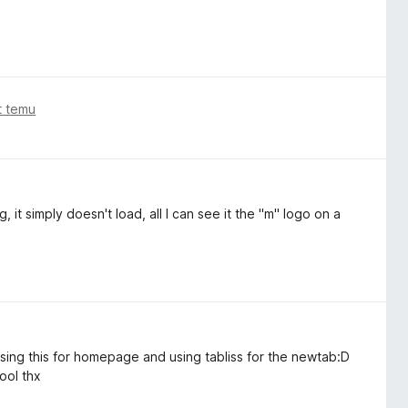
t temu
, it simply doesn't load, all I can see it the "m" logo on a
 using this for homepage and using tabliss for the newtab:D
ool thx