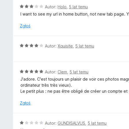
a
O
Autor:
Holo
,
5 lat temu
:
c
I want to see my url in home button, not new tab page. Y
5
e
/
n
Zgłoś
5
a
:
3
O
Autor:
Xquisite
,
5 lat temu
/
c
5
e
n
a
O
Autor:
Clem
,
5 lat temu
:
c
J'adore. C'est toujours un plaisir de voir ces photos ma
4
e
ordinateur très très vieux).
/
n
Le petit plus : ne pas être obligé de créer un compte et
5
a
:
Zgłoś
5
/
5
O
Autor:
GUNDISALVUS
,
5 lat temu
c