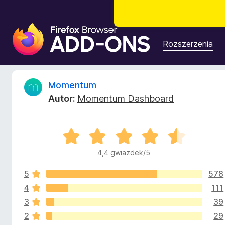
D
o
Rozszerzenia
d
a
t
R
Momentum
k
Autor:
Momentum Dashboard
i
e
d
o
c
O
p
c
r
4,4 gwiazdek/5
e
e
z
n
e
5
578
a
n
g
:
4
111
4
l
3
39
z
,
ą
2
29
4
d