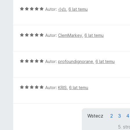
n
a
O
Autor:
小白
,
6 lat temu
:
c
5
e
/
n
5
a
O
Autor:
ClemMarkey
,
6 lat temu
:
c
5
e
/
n
5
a
O
Autor:
profoundignorane
,
6 lat temu
:
c
5
e
/
n
5
a
O
Autor:
KRIS
,
6 lat temu
:
c
5
e
/
n
5
a
Wstecz
2
3
4
:
5
5. st
/