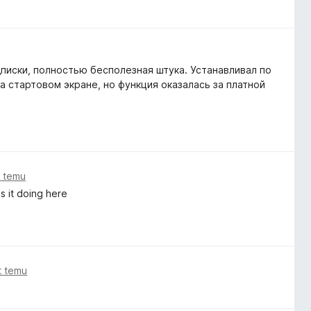
писки, полностью бесполезная штука. Устанавливал по
а стартовом экране, но функция оказалась за платной
t temu
s it doing here
t temu