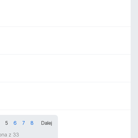
5
6
7
8
Dalej
rona z 33