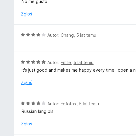
No me gustó.
e
n
Zgłoś
a
:
1
O
Autor:
Chang
,
5 lat temu
/
c
5
e
n
a
O
Autor:
Émile
,
5 lat temu
:
c
it's just good and makes me happy every time i open a 
4
e
/
n
Zgłoś
5
a
:
5
O
Autor:
Fofofox
,
5 lat temu
/
c
Russian lang pls!
5
e
n
Zgłoś
a
: