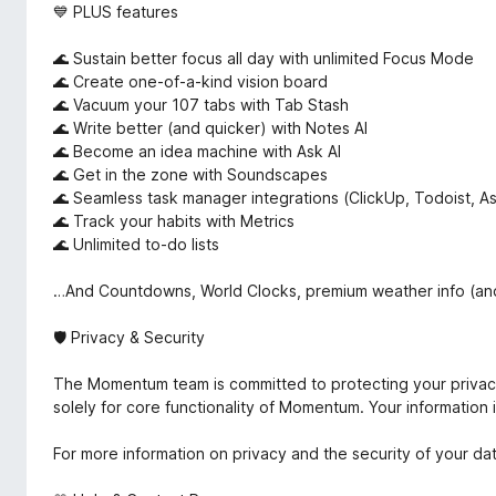
💙 PLUS features
🌊 Sustain better focus all day with unlimited Focus Mode
🌊 Create one-of-a-kind vision board
🌊 Vacuum your 107 tabs with Tab Stash
🌊 Write better (and quicker) with Notes AI
🌊 Become an idea machine with Ask AI
🌊 Get in the zone with Soundscapes
🌊 Seamless task manager integrations (ClickUp, Todoist, As
🌊 Track your habits with Metrics
🌊 Unlimited to-do lists
…And Countdowns, World Clocks, premium weather info (an
🛡️ Privacy & Security
The Momentum team is committed to protecting your privacy
solely for core functionality of Momentum. Your information i
For more information on privacy and the security of your dat