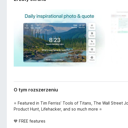
e
a
r
r
z
k
e
i
n
i
F
a
i
r
e
f
o
x
O tym rozszerzeniu
⭐ Featured in Tim Ferriss’ Tools of Titans, The Wall Street
Product Hunt, Lifehacker, and so much more ⭐
💙 FREE features