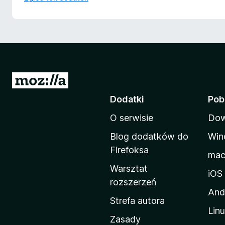
S
t
Dodatki
Pob
r
O serwisie
Dow
o
n
Blog dodatków do
Win
a
Firefoksa
ma
d
Warsztat
o
iOS
rozszerzeń
m
And
o
Strefa autora
Lin
w
Zasady