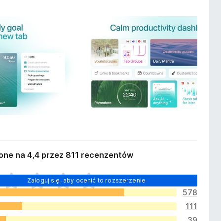
one na 4,4 przez 811 recenzentów
Zaloguj się, aby ocenić to rozszerzenie
578
111
39