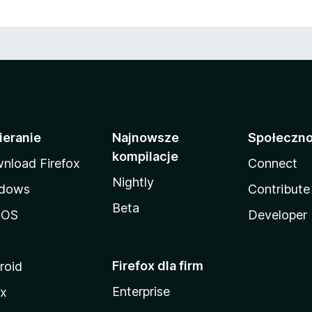
ieranie
Najnowsze
Społeczn
kompilacje
nload Firefox
Connect
Nightly
dows
Contribute
Beta
cOS
Developer
Firefox dla firm
roid
Enterprise
ux