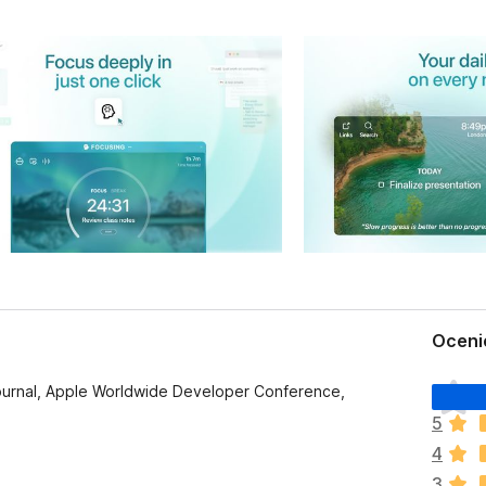
Oceni
N
 Journal, Apple Worldwide Developer Conference,
i
5
e
4
m
a
3