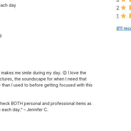
j
each day
2
e
1
s
z
811 rec
c
z
d
e
o
c
e
n
y makes me smile during my day. 😊 I love the
ictures, the soundscape for when I need that
than I used to before getting focused with this
check BOTH personal and professional items as
 each day." – Jennifer C.