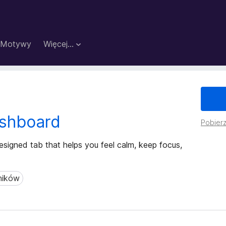
Motywy
Więcej…
shboard
Pobierz
esigned tab that helps you feel calm, keep focus,
ników
ków