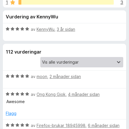
i
1
3
:
o
4
r
n
Vurdering av KennyWu
,
F
6
i
g
a
V
av
KennyWu
,
3 år sidan
r
v
u
e
f
5
r
f
d
112 vurderingar
e
o
o
r
x
i
r
n
V
av
moon
,
2 månader sidan
g
u
T
:
r
5
V
d
av
Ong Kong Giok
,
4 månader sidan
a
r
u
e
v
Awesome
r
r
5
a
d
i
Flagg
e
n
d
r
g
V
av
Firefox-brukar 18945998
,
6 månader sidan