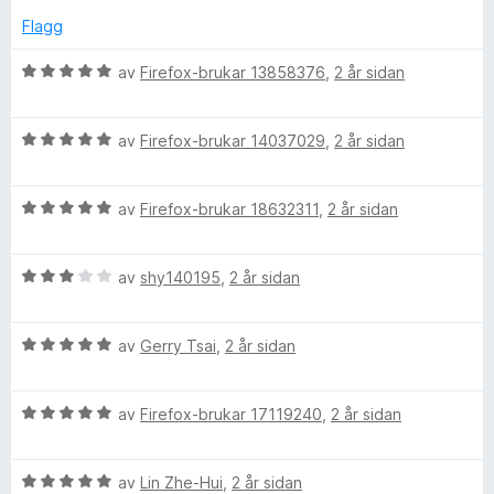
g
a
i
d
i
:
v
Flagg
e
n
5
5
r
n
g
a
V
av
Firefox-brukar 13858376
,
2 år sidan
i
:
v
u
n
5
5
r
e
g
a
V
d
av
Firefox-brukar 14037029
,
2 år sidan
:
v
u
e
s
5
5
r
r
a
V
d
av
Firefox-brukar 18632311
,
2 år sidan
i
e
v
u
e
n
5
r
r
g
V
d
av
shy140195
,
2 år sidan
i
:
(
u
e
n
5
r
r
g
a
z
V
d
av
Gerry Tsai
,
2 år sidan
i
:
v
u
e
n
5
5
h
r
r
g
a
V
d
av
Firefox-brukar 17119240
,
2 år sidan
i
:
v
u
e
n
-
5
5
r
r
g
a
V
d
av
Lin Zhe-Hui
,
2 år sidan
i
:
v