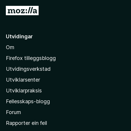
5
G
å
t
i
Utvidingar
l
Om
M
o
Firefox tilleggsblogg
z
Utvidingsverkstad
i
Utviklarsenter
l
l
Utviklarpraksis
a
Fellesskaps-blogg
-
h
Forum
e
Rapporter ein feil
i