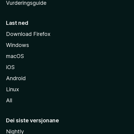
Vurderingsguide
m
e
s
Last ned
i
Download Firefox
d
Windows
a
macOS
iOS
Android
Linux
All
Dei siste versjonane
Nightly