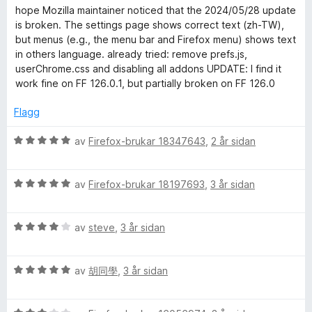
T
u
e
n
3
5
hope Mozilla maintainer noticed that the 2024/05/28 update
r
r
g
a
is broken. The settings page shows correct text (zh-TW),
W
d
i
:
v
but menus (e.g., the menu bar and Firefox menu) shows text
e
n
5
5
in others language. already tried: remove prefs.js,
r
)
g
a
userChrome.css and disabling all addons UPDATE: I find it
i
:
v
work fine on FF 126.0.1, but partially broken on FF 126.0
n
5
5
L
g
a
Flagg
:
v
a
5
5
V
av
Firefox-brukar 18347643
,
2 år sidan
a
u
n
v
r
5
V
d
av
Firefox-brukar 18197693
,
3 år sidan
u
e
g
r
r
V
d
av
steve
,
3 år sidan
i
u
u
e
n
r
r
g
a
V
d
av
胡同學
,
3 år sidan
i
:
u
e
n
5
r
g
r
g
a