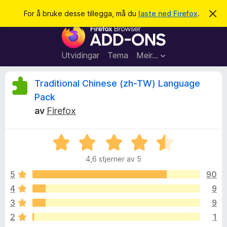
S
Logg inn
For å bruke desse tillegga, må du
laste ned Firefox
.
A
v
ø
N
v
k
i
e
s
t
d
Utvidingar
Tema
Meir…
e
t
n
l
n
V
Traditional Chinese (zh-TW) Language
e
e
m
Pack
s
e
u
av
Firefox
l
a
d
r
i
r
n
t
V
g
u
i
a
d
4,6 stjerner av 5
r
l
d
5
90
l
e
e
e
4
9
r
g
r
3
9
i
g
n
2
1
f
g