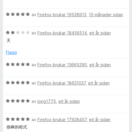
i
:
u
n
5
r
i
g
a
V
d
av
Firefox-brukar 19528913
,
10 månader sidan
:
v
u
e
t
5
5
r
r
a
V
d
av
Firefox-brukar 18456514
,
eit år sidan
i
i
v
u
e
n
天
5
r
r
g
d
o
i
:
Flagg
e
n
5
r
g
a
V
av
Firefox-brukar 13665290
,
eit år sidan
n
i
:
v
u
n
5
5
r
a
g
a
V
d
av
Firefox-brukar 18631037
,
eit år sidan
:
v
u
e
l
2
5
r
r
a
V
d
av
long1775
,
eit år sidan
i
v
u
e
n
C
5
r
r
g
V
d
av
Firefox-brukar 17928457
,
eit år sidan
i
:
h
u
e
n
5
很棒的程式
r
r