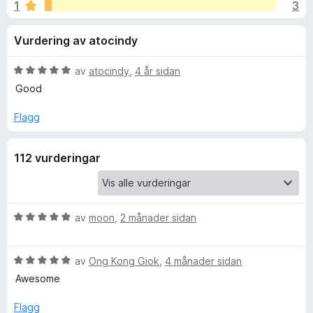
i
1
3
:
o
4
r
n
Vurdering av atocindy
,
F
6
i
g
a
V
av
atocindy
,
4 år sidan
r
v
u
Good
e
f
5
r
f
d
Flagg
e
o
o
r
x
112 vurderingar
i
r
n
g
T
:
5
V
av
moon
,
2 månader sidan
a
u
r
v
r
V
5
d
av
Ong Kong Giok
,
4 månader sidan
a
u
e
Awesome
r
r
d
d
i
Flagg