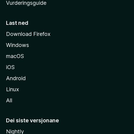
Vurderingsguide
m
e
s
Last ned
i
Download Firefox
d
Windows
a
macOS
iOS
Android
Linux
All
Dei siste versjonane
Nightly