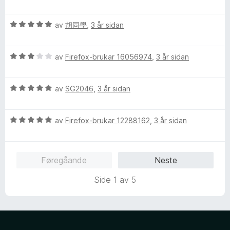
u
e
n
5
r
r
g
e
a
V
d
av
胡同學
,
3 år sidan
i
:
v
u
e
n
5
5
P
r
r
g
a
V
d
av
Firefox-brukar 16056974
,
3 år sidan
i
:
v
a
u
e
n
5
5
r
r
g
a
V
d
av
SG2046
,
3 år sidan
i
c
:
v
u
e
n
4
5
r
r
g
a
k
V
d
av
Firefox-brukar 12288162
,
3 år sidan
i
:
v
u
e
n
5
5
r
r
g
a
d
i
:
v
Føregåande
Neste
e
n
3
5
r
g
a
Side 1 av 5
i
:
v
n
5
5
g
a
:
v
5
5