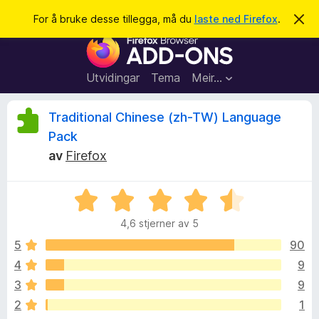
S
Logg inn
For å bruke desse tillegga, må du
laste ned Firefox
.
A
v
ø
N
v
k
i
e
s
t
d
Utvidingar
Tema
Meir…
e
t
n
l
n
V
Traditional Chinese (zh-TW) Language
e
e
m
Pack
s
e
u
av
Firefox
l
a
d
r
i
r
n
t
V
g
u
i
a
d
4,6 stjerner av 5
r
l
d
5
90
l
e
e
e
4
9
r
g
r
3
9
i
g
n
2
1
f
g