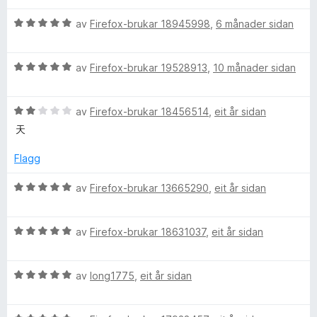
e
n
r
i
g
V
av
Firefox-brukar 18945998
,
6 månader sidan
i
:
u
n
5
r
t
g
a
V
d
av
Firefox-brukar 19528913
,
10 månader sidan
:
v
u
e
i
5
5
r
r
a
V
d
av
Firefox-brukar 18456514
,
eit år sidan
i
o
v
u
e
n
天
5
r
r
g
d
i
:
n
Flagg
e
n
5
r
g
a
V
av
Firefox-brukar 13665290
,
eit år sidan
a
i
:
v
u
n
5
5
r
l
g
a
V
d
av
Firefox-brukar 18631037
,
eit år sidan
:
v
u
e
C
2
5
r
r
a
V
d
av
long1775
,
eit år sidan
i
v
u
e
n
h
5
r
r
g