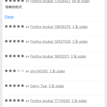
V
d
av
Firefox-brukar 17928457
,
eit år sidan
i
:
i
u
e
n
5
很棒的程式
r
r
g
a
n
d
i
:
v
Flagg
e
n
5
5
r
g
a
e
V
av
Firefox-brukar 13858376
,
2 år sidan
i
:
v
u
n
5
5
r
s
g
a
V
d
av
Firefox-brukar 14037029
,
2 år sidan
:
v
u
e
e
5
5
r
r
a
V
d
av
Firefox-brukar 18632311
,
2 år sidan
i
(
v
u
e
n
5
r
r
g
V
d
av
shy140195
,
2 år sidan
i
:
z
u
e
n
5
r
r
g
a
h
V
d
av
Gerry Tsai
,
2 år sidan
i
:
v
u
e
n
5
5
-
r
r
g
a
V
d
av
Firefox-brukar 17119240
,
2 år sidan
i
:
v
u
e
n
5
5