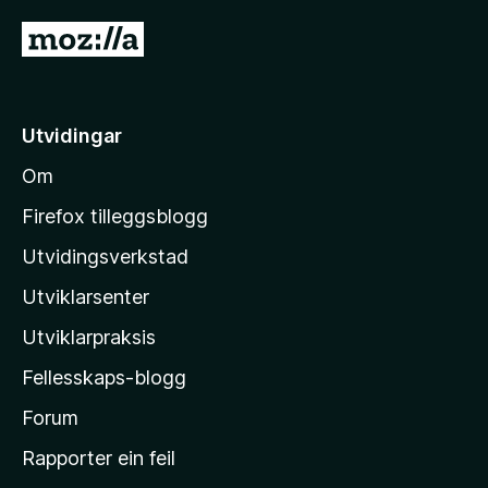
a
G
v
å
5
t
i
Utvidingar
l
Om
M
o
Firefox tilleggsblogg
z
Utvidingsverkstad
i
Utviklarsenter
l
l
Utviklarpraksis
a
Fellesskaps-blogg
-
h
Forum
e
Rapporter ein feil
i