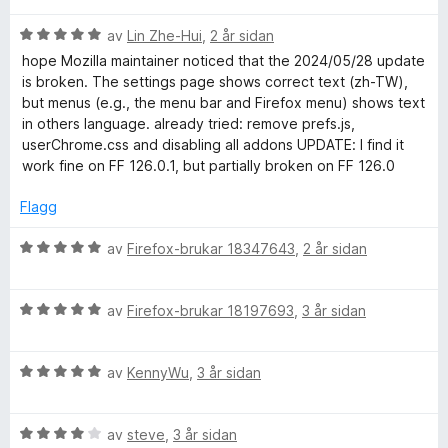
T
r
r
g
a
V
d
av
Lin Zhe-Hui
,
2 år sidan
i
:
v
W
u
e
n
3
5
hope Mozilla maintainer noticed that the 2024/05/28 update
r
r
g
a
is broken. The settings page shows correct text (zh-TW),
)
d
i
:
v
but menus (e.g., the menu bar and Firefox menu) shows text
e
n
5
5
in others language. already tried: remove prefs.js,
r
g
a
L
userChrome.css and disabling all addons UPDATE: I find it
i
:
v
work fine on FF 126.0.1, but partially broken on FF 126.0
n
5
5
a
g
a
Flagg
:
v
n
5
5
V
av
Firefox-brukar 18347643
,
2 år sidan
a
u
g
v
r
5
V
d
av
Firefox-brukar 18197693
,
3 år sidan
u
e
u
r
r
V
d
av
KennyWu
,
3 år sidan
i
a
u
e
n
r
r
g
g
V
d
av
steve
,
3 år sidan
i
: